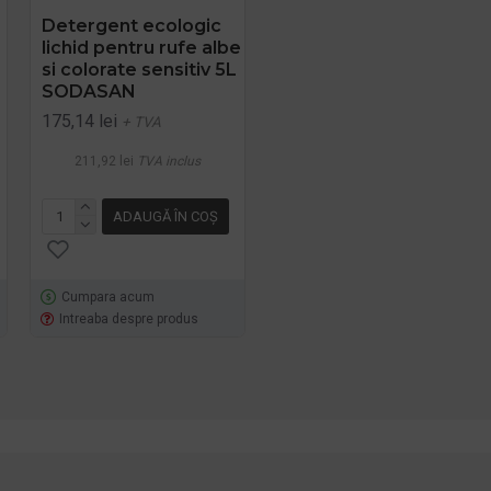
Detergent ecologic
SPRAY ECOLOGIC PT.
lichid pentru rufe albe
SCOS PETE 100ML
si colorate sensitiv 5L
Sonett
SODASAN
16,92 lei
+ TVA
175,14 lei
+ TVA
20,47 lei
TVA inclus
211,92 lei
TVA inclus
ADAUGĂ ÎN COŞ
ADAUGĂ ÎN COŞ
Cumpara acum
Cumpara acum
Intreaba despre produs
Intreaba despre produs