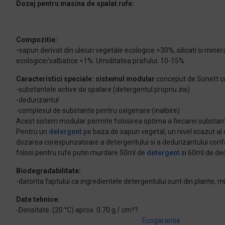
Dozaj pentru masina de spalat rufe:
Compozitie:
-
sapun derivat din uleiuri vegetale ecologice >30%, silicati si miner
ecologice/salbatice <1%. Umiditatea prafului: 10-15%.
Caracteristici speciale: sistemul modular
conceput de Sonett cu
-substantele active de spalare (detergentul propriu zis)
-dedurizantul
-complexul de substante pentru oxigenare (inalbire)
Acest sistem modular permite folosirea optima a fiecarei substante in
Pentru un
detergent
pe baza de sapun vegetal, un nivel scazut al d
dozarea corespunzatoare a detergentului si a dedurizantului confo
folosi pentru rufe putin murdare 50ml de
detergent
si 60ml de de
Biodegradabilitate:
-datorita faptului ca ingredientele detergentului sunt din plante
Date tehnice:
-Densitate: (20 °C) aprox. 0.70 g / cm³?
Ecogarantie