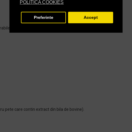
POLITICA COOKIES
Preferinte
Accept
rabile
u pete care contin extract din bila de bovine).