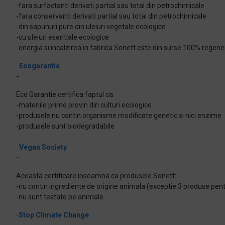
-fara surfactanti derivati partial sau total din petrochimicale
-fara conservanti derivati partial sau total din petrochimicale
-din sapunuri pure din uleiuri vegetale ecologice
-cu uleiuri esentiale ecologice
-energia si incalzirea in fabrica Sonett este din surse 100% regene
Ecogarantie
-
Eco Garantie certifica faptul ca:
-materiile prime provin din culturi ecologice
-produsele nu contin organisme modificate genetic si nici enzime
-produsele sunt biodegradabile
Vegan Society
-
Aceasta certificare inseamna ca produsele Sonett:
-nu contin ingrediente de origine animala (exceptie 3 produse pentr
-nu sunt testate pe animale
-
Stop Climate Change