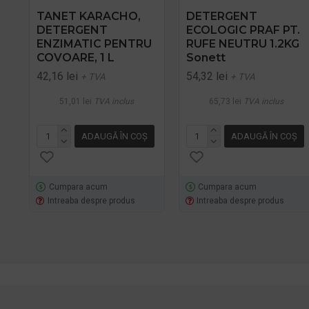
TANET KARACHO,
DETERGENT
DETERGENT
ECOLOGIC PRAF PT.
ENZIMATIC PENTRU
RUFE NEUTRU 1.2KG
COVOARE, 1 L
Sonett
42,16 lei
54,32 lei
+ TVA
+ TVA
51,01 lei
TVA inclus
65,73 lei
TVA inclus
ADAUGĂ ÎN COŞ
ADAUGĂ ÎN COŞ
Cumpara acum
Cumpara acum
Intreaba despre produs
Intreaba despre produs