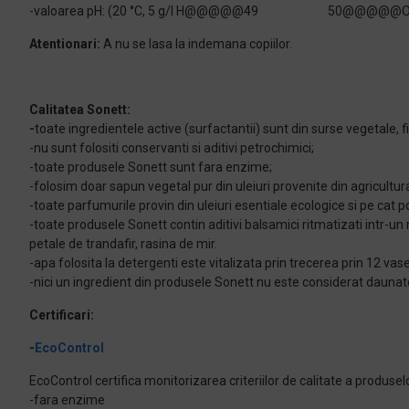
-valoarea pH: (20 °C, 5 g/l H@@@@@49
50@@@@@O) a
Atentionari:
A nu se lasa la indemana copiilor.
Calitatea Sonett:
-
toate ingredientele active (surfactantii) sunt din surse vegetale, 
-nu sunt folositi conservanti si aditivi petrochimici;
-toate produsele Sonett sunt fara enzime;
-folosim doar sapun vegetal pur din uleiuri provenite din agricultu
-toate parfumurile provin din uleiuri esentiale ecologice si pe cat pos
-toate produsele Sonett contin aditivi balsamici ritmatizati intr-un 
petale de trandafir, rasina de mir.
-apa folosita la detergenti este vitalizata prin trecerea prin 12 va
-nici un ingredient din produsele Sonett nu este considerat daunat
Certificari:
-
EcoControl
EcoControl certifica monitorizarea criteriilor de calitate a produselo
-fara enzime