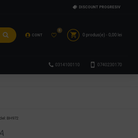
DISCOUNT PROGRESIV
0
0 produs(e) - 0,00 lei
CONT
0314100110
0740230170
el:
BH972
A