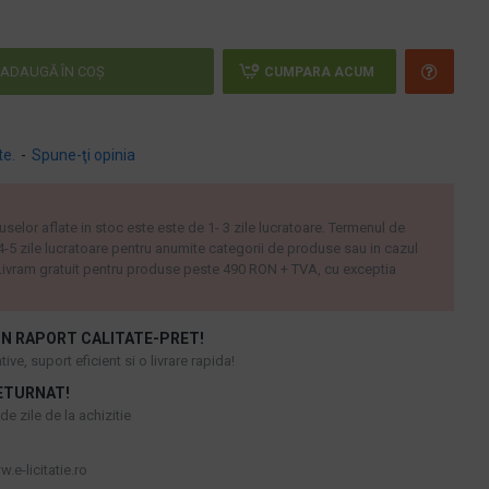
ADAUGĂ ÎN COŞ
CUMPARA ACUM
te.
-
Spune-ţi opinia
uselor aflate in stoc este este de 1- 3 zile lucratoare. Termenul de
 4-5 zile lucratoare pentru anumite categorii de produse sau in cazul
ivram gratuit pentru produse peste 490 RON + TVA, cu exceptia
N RAPORT CALITATE-PRET!
ive, suport eficient si o livrare rapida!
ETURNAT!
e zile de la achizitie
.e-licitatie.ro