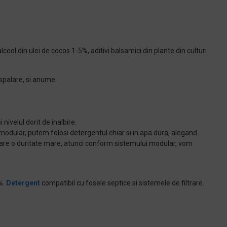
cool din ulei de cocos 1-5%, aditivi balsamici din plante din culturi
spalare, si anume:
nivelul dorit de inalbire.
 modular, putem folosi detergentul chiar si in apa dura, alegand
 are o duritate mare, atunci conform sistemului modular, vom
%.
Detergent
compatibil cu fosele septice si sistemele de filtrare.