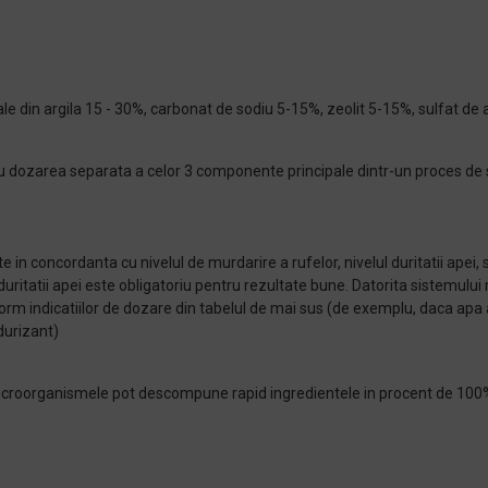
ale din argila 15 - 30%, carbonat de sodiu 5-15%, zeolit 5-15%, sulfat de al
 dozarea separata a celor 3 componente principale dintr-un proces de 
 concordanta cu nivelul de murdarire a rufelor, nivelul duritatii apei, si 
uritatii apei este obligatoriu pentru rezultate bune. Datorita sistemului
rm indicatiilor de dozare din tabelul de mai sus (de exemplu, daca apa
durizant)
, microorganismele pot descompune rapid ingredientele in procent de 100