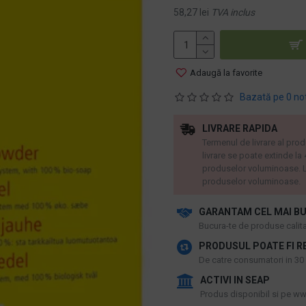
58,27 lei
TVA inclus
Adaugă la favorite
Bazată pe 0 no
LIVRARE RAPIDA
Termenul de livrare al prod
livrare se poate extinde la
produselor voluminoase. L
produselor voluminoase.
GARANTAM CEL MAI BU
​Bucura-te de produse calitat
PRODUSUL POATE FI R
De catre consumatori in 30 d
ACTIVI IN SEAP
Produs disponibil si pe www