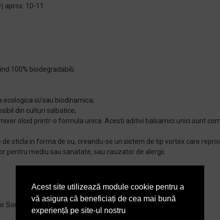
prox. 10-11
fiind 100% biodegradabili;
ra ecologica si/sau biodinamica;
ibil din culturi salbatice;
mixer oloid printr-o formula unica. Acesti aditivi balsamici unici sunt com
se de sticla in forma de ou, creandu-se un sistem de tip vortex care repr
or pentru mediu sau sanatate, sau cauzator de alergii.
Acest site utilizează module cookie pentru a
vă asigura că beneficiați de cea mai bună
r Sonett, ca fiind:
experiență pe site-ul nostru