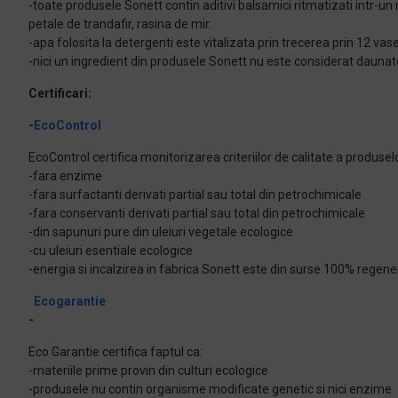
-toate produsele Sonett contin aditivi balsamici ritmatizati intr-un 
petale de trandafir, rasina de mir.
-apa folosita la detergenti este vitalizata prin trecerea prin 12 va
-nici un ingredient din produsele Sonett nu este considerat daunat
Certificari:
-
EcoControl
EcoControl certifica monitorizarea criteriilor de calitate a produselo
-fara enzime
-fara surfactanti derivati partial sau total din petrochimicale
-fara conservanti derivati partial sau total din petrochimicale
-din sapunuri pure din uleiuri vegetale ecologice
-cu uleiuri esentiale ecologice
-energia si incalzirea in fabrica Sonett este din surse 100% regene
Ecogarantie
-
Eco Garantie certifica faptul ca:
-materiile prime provin din culturi ecologice
-produsele nu contin organisme modificate genetic si nici enzime