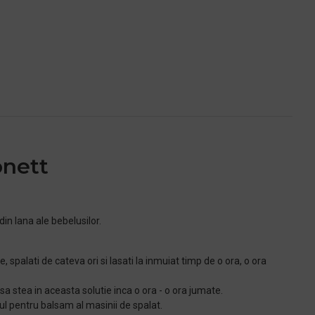
onett
din lana ale bebelusilor.
, spalati de cateva ori si lasati la inmuiat timp de o ora, o ora
i sa stea in aceasta solutie inca o ora - o ora jumate.
ul pentru balsam al masinii de spalat.