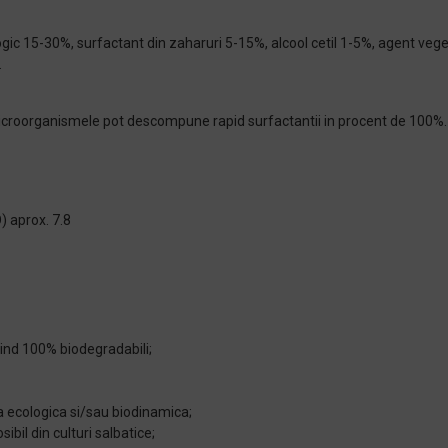
ic 15-30%, surfactant din zaharuri 5-15%, alcool cetil 1-5%, agent veget
.
, microorganismele pot descompune rapid surfactantii in procent de 100%
prox. 7.8
fiind 100% biodegradabili;
ra ecologica si/sau biodinamica;
ibil din culturi salbatice;