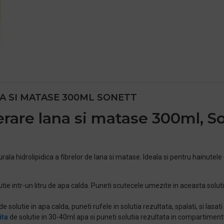
A SI MATASE 300ML SONETT
erare lana si matase 300ml, S
ala hidrolipidica a fibrelor de lana si matase. Ideala si pentru hainutele 
tie intr-un litru de apa calda. Puneti scutecele umezite in aceasta solutie
de solutie in apa calda, puneti rufele in solutia rezultata, spalati, si lasat
ita
de solutie in 30-40ml apa si puneti solutia rezultata in compartiment