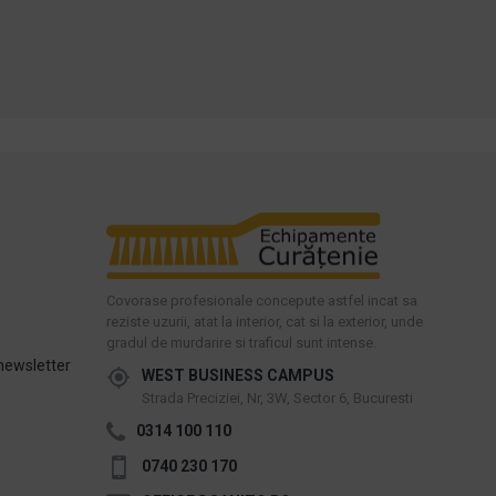
Intreaba despre produs
Intreaba despre produs
Covorase profesionale concepute astfel incat sa
reziste uzurii, atat la interior, cat si la exterior, unde
gradul de murdarire si traficul sunt intense.
newsletter
WEST BUSINESS CAMPUS
Strada Preciziei, Nr, 3W, Sector 6, Bucuresti
0314 100 110
0740 230 170