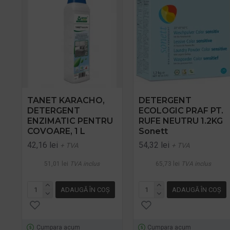
TANET KARACHO,
DETERGENT
DETERGENT
ECOLOGIC PRAF PT.
ENZIMATIC PENTRU
RUFE NEUTRU 1.2KG
COVOARE, 1 L
Sonett
42,16 lei
54,32 lei
+ TVA
+ TVA
51,01 lei
TVA inclus
65,73 lei
TVA inclus
ADAUGĂ ÎN COŞ
ADAUGĂ ÎN COŞ
Cumpara acum
Cumpara acum