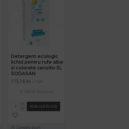
Detergent ecologic
SPRAY ECOLOGIC PT.
lichid pentru rufe albe
SCOS PETE 100ML
si colorate sensitiv 5L
Sonett
SODASAN
16,92 lei
+ TVA
175,14 lei
+ TVA
20,47 lei
TVA inclus
211,92 lei
TVA inclus
ADAUGĂ ÎN COŞ
ADAUGĂ ÎN COŞ
Cumpara acum
Cumpara acum