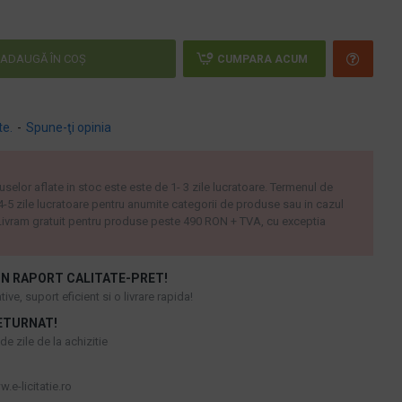
ADAUGĂ ÎN COŞ
CUMPARA ACUM
te.
-
Spune-ţi opinia
uselor aflate in stoc este este de 1- 3 zile lucratoare. Termenul de
 4-5 zile lucratoare pentru anumite categorii de produse sau in cazul
ivram gratuit pentru produse peste 490 RON + TVA, cu exceptia
N RAPORT CALITATE-PRET!
ive, suport eficient si o livrare rapida!
ETURNAT!
e zile de la achizitie
.e-licitatie.ro