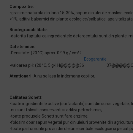
Compozitie:
-
grasime naturala din lana 15-30%, sapun din ulei de masline ecolog
<1%, aditivi balsamici din plante ecologice/salbatice, apa vitalizata
Biodegradabilitate:
-datorita faptului ca ingredientele detergentului sunt din plante
Date tehnice:
-Densitate: (20 °C) aprox. 0.99 g / cm³?
Ecogarantie
-valoarea pH: (20 °C, 5 g/l H@@@@@36
37@@@@@O) a
Atentionari:
A nu se lasa la indemana copiilor.
Calitatea Sonett:
-
toate ingredientele active (surfactantii) sunt din surse vegetale, 
-nu sunt folositi conservanti si aditivi petrochimici;
-toate produsele Sonett sunt fara enzime;
-folosim doar sapun vegetal pur din uleiuri provenite din agricultu
-toate parfumurile provin din uleiuri esentiale ecologice si pe cat pos