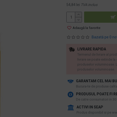
54,84 lei
TVA inclus
Adaugă la favorite
Bazată pe 0 no
LIVRARE RAPIDA
Termenul de livrare al prod
livrare se poate extinde la
produselor voluminoase. L
produselor voluminoase.
GARANTAM CEL MAI BU
​Bucura-te de produse calitat
PRODUSUL POATE FI R
De catre consumatori in 30 d
ACTIVI IN SEAP
Produs disponibil si pe www