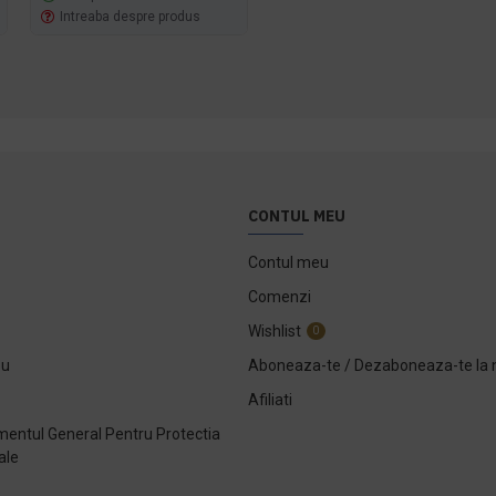
Intreaba despre produs
Intreaba despre produs
CONTUL MEU
Contul meu
Comenzi
Wishlist
0
ou
Aboneaza-te / Dezaboneaza-te la 
Afiliati
entul General Pentru Protectia
ale
e