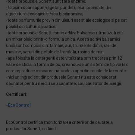
-toate produsele Sonett sunt fara enzime;
-folosim doar sapun vegetal pur din uleiuri provenite din
agricultura ecologica si/sau biodinamica;
-toate parfumurile provin din uleiuri esentiale ecologice si pe cat
posibil din culturi salbatice;
-toate produsele Sonett contin aditivi balsamici ritmatizati intr-
un mixer oloid printr-o formula unica. Acesti aditivi balsamici
unici sunt compusi din: tamaie, aur, frunze de dafin, ulei de
masline, saruri din petale de trandafir, rasina de mir.
-apa folosita la detergenti este vitalizata prin trecerea prin 12
vase de sticla in forma de ou, creandu-se un sistem de tip vortex
care reproduce miscarea naturala a apei din raurile de la munte.
-nici un ingredient din produsele Sonett nu este considerat
daunator pentru mediu sau sanatate, sau cauzator de alergii.
Certificari:
-
EcoControl
EcoControl certifica monitorizarea criteriilor de calitate a
produselor Sonett, ca fiind: