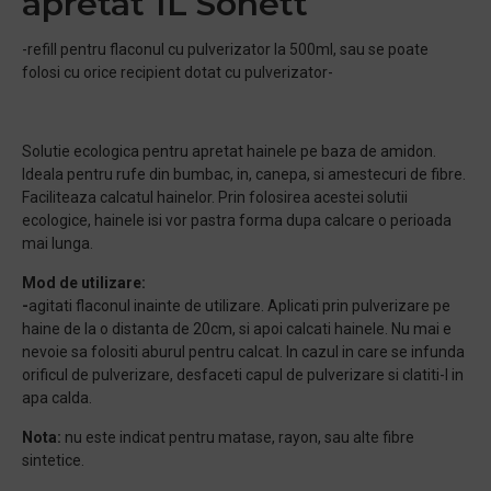
apretat 1L Sonett
-refill pentru flaconul cu pulverizator la 500ml, sau se poate
folosi cu orice recipient dotat cu pulverizator-
Solutie ecologica pentru apretat hainele pe baza de amidon.
Ideala pentru rufe din bumbac, in, canepa, si amestecuri de fibre.
Faciliteaza calcatul hainelor. Prin folosirea acestei solutii
ecologice, hainele isi vor pastra forma dupa calcare o perioada
mai lunga.
Mod de utilizare:
-
agitati flaconul inainte de utilizare. Aplicati prin pulverizare pe
haine de la o distanta de 20cm, si apoi calcati hainele. Nu mai e
nevoie sa folositi aburul pentru calcat. In cazul in care se infunda
orificul de pulverizare, desfaceti capul de pulverizare si clatiti-l in
apa calda.
Nota:
nu este indicat pentru matase, rayon, sau alte fibre
sintetice.