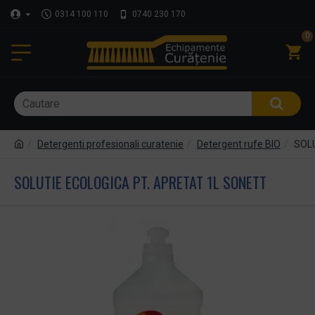
0314 100 110
0740 230 170
0
Detergenti profesionali curatenie
Detergent rufe BIO
SOLU
SOLUTIE ECOLOGICA PT. APRETAT 1L SONETT