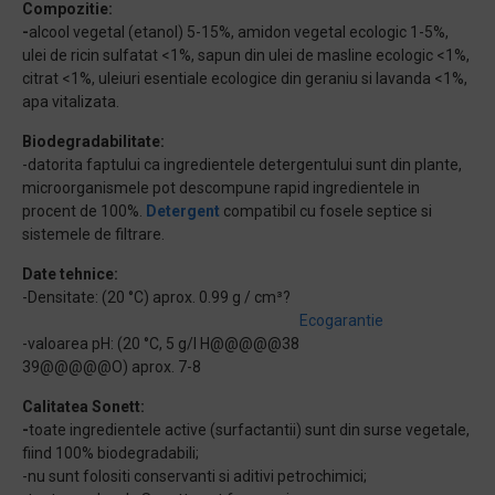
Compozitie:
-
alcool vegetal (etanol) 5-15%, amidon vegetal ecologic 1-5%,
ulei de ricin sulfatat <1%, sapun din ulei de masline ecologic <1%,
citrat <1%, uleiuri esentiale ecologice din geraniu si lavanda <1%,
apa vitalizata.
Biodegradabilitate:
-datorita faptului ca ingredientele detergentului sunt din plante,
microorganismele pot descompune rapid ingredientele in
procent de 100%.
Detergent
compatibil cu fosele septice si
sistemele de filtrare.
Date tehnice:
-Densitate: (20 °C) aprox. 0.99 g / cm³?
Ecogarantie
-valoarea pH: (20 °C, 5 g/l H@@@@@38
39@@@@@O) aprox. 7-8
Calitatea Sonett:
-
toate ingredientele active (surfactantii) sunt din surse vegetale,
fiind 100% biodegradabili;
-nu sunt folositi conservanti si aditivi petrochimici;