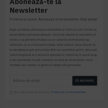
Aboneaza-te la
Newsletter
Fi mereu la curent. Aboneaza-te la newsletter chiar astazi.
Dupa ce initiezi abonarea la newsletter-ul nostru iti vom trimite un
email pentru activarea abonarii. Cand esti abonat la newsletter-ul
nostru o sa primesti emailuri cu un caracter promotional sau
informativ si cu o frecventa medie, chiar redusa. Daca doresti sa
te dezabonezi poti urma linkul dintr-un newsletter primit, daca esti
client inregistrat ai o sectiune speciala in contul tau in acest scop,
si de asemenea ne poti contacta oricand pe email pentru orice
intrebari sau cerinte cu privire la datele tale personale.
ABONARE
Am citit şi sunt de acord cu
Politica de Confidentialitate