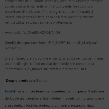
echipamente de bucătărie, ustensile, precum și suprafețe frecvent
atinse, cum ar fi mânerele și întrerupătoarele. Se aplică prin
pulverizare directă, urmată de ștergere cu o lavetă curată și
uscată. Nu necesită clătire, ceea ce îl face practic și eficient
pentru utilizarea zilnică în medii profesionale.
Aviz biocid
: Nr. 346BIO/02-04/12.24
Condiții de depozitare
: Între -5°C și 40°C, în ambalajul original,
bine închis.
Sirafan Speed oferă o soluție eficientă și rapidă pentru menținerea
unui mediu igienic, fiind un aliat de încredere în combaterea
contaminării și asigurarea siguranței în diverse industrii.
Despre produsele
Ecolab
Ecolab
este un partener de incredere pentru peste 3 milioane
de locatii ale clientilor si lider global in solutii pentru apa, igiena
si preventia infectiilor, protejand oamenii si resursele vitale.