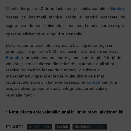
Clientii din peste 40 de industrii aleg solutiile complete
Ecolab
,
bazate pe informatii tehnice solide si servicii avansate de
siguranta in domeniul alimentar, mentinand mediul curat si sigur,
operand eficient si cu scopuri sustenabile.
De la restaurante și hoteluri până la facilități de energie și
producție, cei peste 25.000 de asociați de vânzări și service ai
Ecolab
, reprezinta cea mai mare și mai bine pregătită forță de
vânzări și service directe din industrie, ajutand clienții să-și
rezolve provocările legate de curățare, igienizare și
managementul apei și energiei. Multe dintre cele mai
recunoscute mărci din lume se bazează pe
Ecolab
pentru a
asigura eficiența operațională, integritatea produsului și
reputația mărcii.
* Nota: oferta este valabilă numai în limita stocului disponibil.
ETICHETE:
dezinfectant
ecolab
dezinfectant rapid