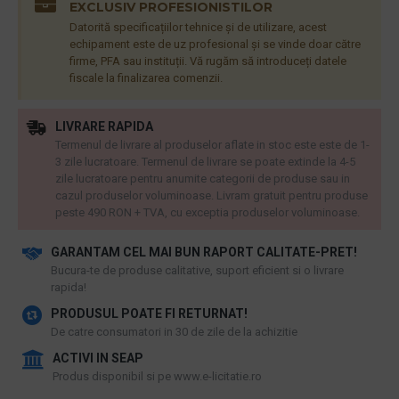
EXCLUSIV PROFESIONISTILOR
Datorită specificațiilor tehnice și de utilizare, acest
echipament este de uz profesional și se vinde doar către
firme, PFA sau instituții. Vă rugăm să introduceți datele
fiscale la finalizarea comenzii.
LIVRARE RAPIDA
Termenul de livrare al produselor aflate in stoc este este de 1-
3 zile lucratoare. Termenul de livrare se poate extinde la 4-5
zile lucratoare pentru anumite categorii de produse sau in
cazul produselor voluminoase. Livram gratuit pentru produse
peste 490 RON + TVA, cu exceptia produselor voluminoase.
GARANTAM CEL MAI BUN RAPORT CALITATE-PRET!
​Bucura-te de produse calitative, suport eficient si o livrare
rapida!
PRODUSUL POATE FI RETURNAT!
De catre consumatori in 30 de zile de la achizitie
ACTIVI IN SEAP
Produs disponibil si pe www.e-licitatie.ro