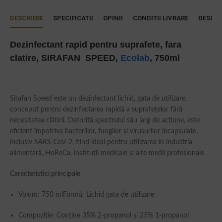
DESCRIERE
SPECIFICATII
OPINII
CONDITII LIVRARE
DESCAR
Dezinfectant rapid pentru suprafete, fara
clatire, SIRAFAN SPEED,
Ecolab
,
750ml
Sirafan Speed este un dezinfectant lichid, gata de utilizare,
conceput pentru dezinfectarea rapidă a suprafețelor fără
necesitatea clătirii. Datorită spectrului său larg de acțiune, este
eficient împotriva bacteriilor, fungilor și virusurilor încapsulate,
inclusiv SARS-CoV-2, fiind ideal pentru utilizarea în industria
alimentară, HoReCa, instituții medicale și alte medii profesionale.
Caracteristici principale
Volum: 750 mlFormă: Lichid gata de utilizare
Compoziție: Conține 35% 2-propanol și 25% 1-propanol