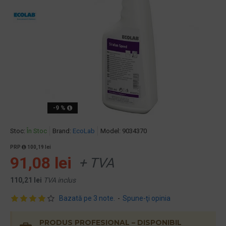
-9 %
Stoc:
În Stoc
Brand:
EcoLab
Model:
9034370
PRP
100,19 lei
91,08 lei
+ TVA
110,21 lei
TVA inclus
Bazată pe 3 note.
-
Spune-ţi opinia
PRODUS PROFESIONAL – DISPONIBIL