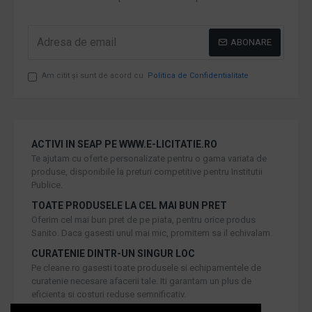
ABONARE
Am citit şi sunt de acord cu
Politica de Confidentialitate
ACTIVI IN SEAP PE WWW.E-LICITATIE.RO
Te ajutam cu oferte personalizate pentru o gama variata de
produse, disponibile la preturi competitive pentru Institutii
Publice.
TOATE PRODUSELE LA CEL MAI BUN PRET
Oferim cel mai bun pret de pe piata, pentru orice produs
Sanito. Daca gasesti unul mai mic, promitem sa il echivalam.
CURATENIE DINTR-UN SINGUR LOC
Pe cleane.ro gasesti toate produsele si echipamentele de
curatenie necesare afacerii tale. Iti garantam un plus de
eficienta si costuri reduse semnificativ.