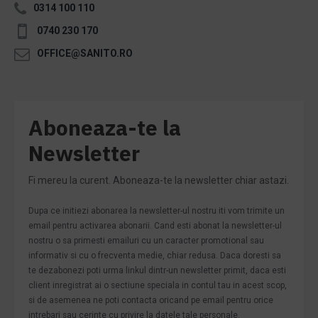
0314 100 110
0740 230 170
OFFICE@SANITO.RO
Aboneaza-te la
Newsletter
Fi mereu la curent. Aboneaza-te la newsletter chiar astazi.
Dupa ce initiezi abonarea la newsletter-ul nostru iti vom trimite un
email pentru activarea abonarii. Cand esti abonat la newsletter-ul
nostru o sa primesti emailuri cu un caracter promotional sau
informativ si cu o frecventa medie, chiar redusa. Daca doresti sa
te dezabonezi poti urma linkul dintr-un newsletter primit, daca esti
client inregistrat ai o sectiune speciala in contul tau in acest scop,
si de asemenea ne poti contacta oricand pe email pentru orice
intrebari sau cerinte cu privire la datele tale personale.