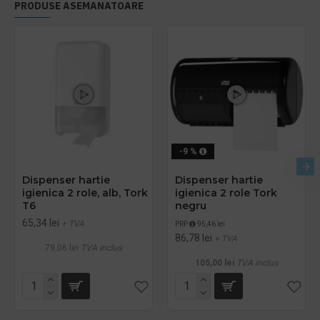
PRODUSE ASEMANATOARE
-9 %
Dispenser hartie
Dispenser hartie
igienica 2 role, alb, Tork
igienica 2 role Tork
T6
negru
65,34 lei
+ TVA
PRP
95,46 lei
86,78 lei
+ TVA
79,06 lei
TVA inclus
105,00 lei
TVA inclus