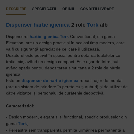
DESCRIERE
SPECIFICATII
OPINII
CONDITII LIVRARE
Dispenser hartie igienica
2 role
Tork
alb
Dispenserul
hartie igienica
Tork
Conventional, din gama
Elevation, are un design practic și în același timp modern, care
va fi cu siguranță apreciat de cei care îl utilizează.
Dozatorul este potrivit în special pentru dotarea toaletelor cu
trafic mic, având un design compact. Este ușor de întreținut,
având spațiu pentru depozitarea simultană a 2 role de hârtie
igienică.
Este un
dispenser de hartie igienica
robust, ușor de montat
(are un sistem de prindere în perete cu șuruburi) și de utilizat de
către vizitatori și personalul de curățenie deopotrivă.
Caracteristici
:
- Design modern, elegant și și funcțional, specific produselor din
gama
Tork
;
- Fereastra semitransparentă permite urmărirea permanentă a