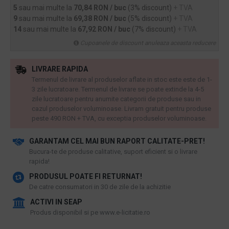
5
sau mai multe la
70,84 RON / buc
(3% discount)
+ TVA
9
sau mai multe la
69,38 RON / buc
(5% discount)
+ TVA
14
sau mai multe la
67,92 RON / buc
(7% discount)
+ TVA
Cupoanele de discount anuleaza aceasta reducere
LIVRARE RAPIDA
Termenul de livrare al produselor aflate in stoc este este de 1-
3 zile lucratoare. Termenul de livrare se poate extinde la 4-5
zile lucratoare pentru anumite categorii de produse sau in
cazul produselor voluminoase. Livram gratuit pentru produse
peste 490 RON + TVA, cu exceptia produselor voluminoase.
GARANTAM CEL MAI BUN RAPORT CALITATE-PRET!
​Bucura-te de produse calitative, suport eficient si o livrare
rapida!
PRODUSUL POATE FI RETURNAT!
De catre consumatori in 30 de zile de la achizitie
ACTIVI IN SEAP
Produs disponibil si pe www.e-licitatie.ro