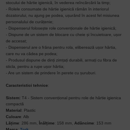
stocului de hârtie igienică, în vederea reîncărcării la timp;
- Rolele consumate de hârtie igienică rămân în interiorul
dozatorului, nu ajung pe podea, ușurând în acest fel misiunea
personalului de curățenie;
- Dispenserul folosește role convenționale de hârtie igienică;
- Dispune de un sistem de blocare cu cheie și încuietoare, ușor
de accesat;
- Dispenserul are o frâna pentru rola, eliberează ușor hârtia,
care nu va cădea pe podea;
- Produsul dispune de dinți zimțați durabili, armați cu fibra de
sticla, pentru a rupe ușor hârtia;
- Are un sistem de prindere în perete cu șuruburi.
Caracteristici tehnice
:
Sistem:
T4 - Sistem convențional pentru role de hârtie igienica
compactă
Material
: Plastic
Culoare
: Alb
Lățime
: 286 mm,
Înălțime
: 158 mm,
Adâncime
: 153 mm
Marca
:
Tork