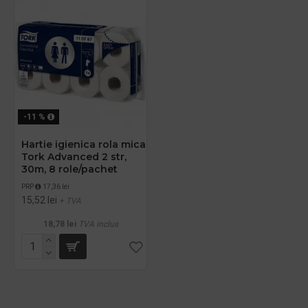
-11 %
Hartie igienica rola mica
Tork Advanced 2 str,
30m, 8 role/pachet
PRP
17,36 lei
15,52 lei
+ TVA
18,78 lei
TVA inclus