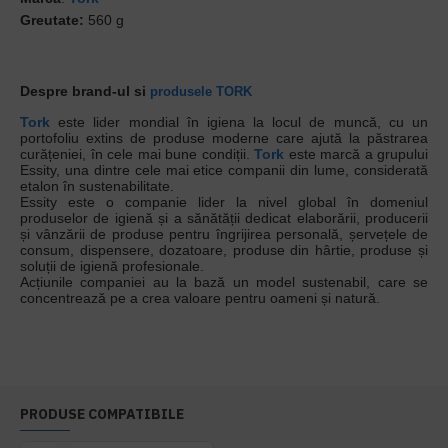
Greutate:
560 g
Despre brand-ul si
produsele TORK
Tork
este lider mondial în igiena la locul de muncă, cu un
portofoliu extins de produse moderne care ajută la păstrarea
curățeniei, în cele mai bune condiții.
Tork
este marcă a grupului
Essity, una dintre cele mai etice companii din lume, considerată
etalon în sustenabilitate.
Essity este o companie lider la nivel global în domeniul
produselor de igienă și a sănătății dedicat elaborării, producerii
și vânzării de produse pentru îngrijirea personală, șervețele de
consum, dispensere, dozatoare, produse din hârtie, produse și
soluții de igienă profesionale.
Acțiunile companiei au la bază un model sustenabil, care se
concentrează pe a crea valoare pentru oameni și natură.
PRODUSE COMPATIBILE