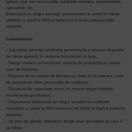
igienei, așa cum sunt școlile, instituțiile sanitare, restaurantele,
cafenelele, etc.
Eliberează un singur șervețel, economisind în acest fel hârtia
utilizată cu până la 40% și reducând în mod corespunzător
costurile.
Caracteristici
:
- Suprafața permite urmărirea permanentă a stocului disponibil
de hârtie igienică, în vederea reîncărcării la timp;
- Design modern și funcțional, realizat din policarbonat, foarte
ușor de întreținut;
- Dispune de un sistem de blocare cu cheie și încuietoare, ușor
de accesat de către personalul de curățenie;
- Dozatorul de capacitate mare, ce reduce timpul destinat
mentenanței produsului;
- Dispenserul eliberează un singur șervețel la o utilizare,
reducând cu până la 40% consumul de hârtie și implicit costurile
acesteia;
- Un plus de igienă: utilizatorul atinge doar șervețelul pe care îl
va folosi;