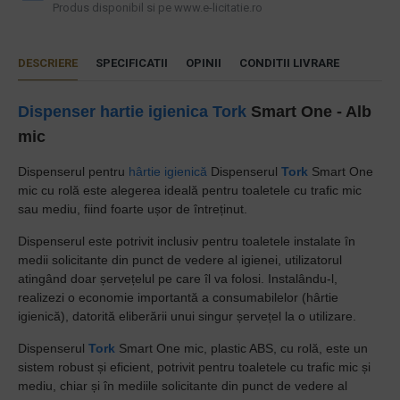
Produs disponibil si pe www.e-licitatie.ro
DESCRIERE
SPECIFICATII
OPINII
CONDITII LIVRARE
Dispenser hartie igienica
Tork
Smart One - Alb
mic
Dispenserul pentru
hârtie igienică
Dispenserul
Tork
Smart One
mic cu rolă este alegerea ideală pentru toaletele cu trafic mic
sau mediu, fiind foarte ușor de întreținut.
Dispenserul este potrivit inclusiv pentru toaletele instalate în
medii solicitante din punct de vedere al igienei, utilizatorul
atingând doar șervețelul pe care îl va folosi. Instalându-l,
realizezi o economie importantă a consumabilelor (hârtie
igienică), datorită eliberării unui singur șervețel la o utilizare.
Dispenserul
Tork
Smart One mic, plastic ABS, cu rolă, este un
sistem robust și eficient, potrivit pentru toaletele cu trafic mic și
mediu, chiar și în mediile solicitante din punct de vedere al