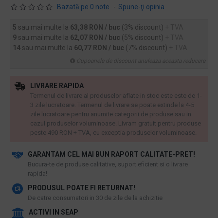
Bazată pe 0 note.
-
Spune-ţi opinia
5
sau mai multe la
63,38 RON / buc
(3% discount)
+ TVA
9
sau mai multe la
62,07 RON / buc
(5% discount)
+ TVA
14
sau mai multe la
60,77 RON / buc
(7% discount)
+ TVA
Cupoanele de discount anuleaza aceasta reducere
LIVRARE RAPIDA
Termenul de livrare al produselor aflate in stoc este este de 1-
3 zile lucratoare. Termenul de livrare se poate extinde la 4-5
zile lucratoare pentru anumite categorii de produse sau in
cazul produselor voluminoase. Livram gratuit pentru produse
peste 490 RON + TVA, cu exceptia produselor voluminoase.
GARANTAM CEL MAI BUN RAPORT CALITATE-PRET!
​Bucura-te de produse calitative, suport eficient si o livrare
rapida!
PRODUSUL POATE FI RETURNAT!
De catre consumatori in 30 de zile de la achizitie
ACTIVI IN SEAP