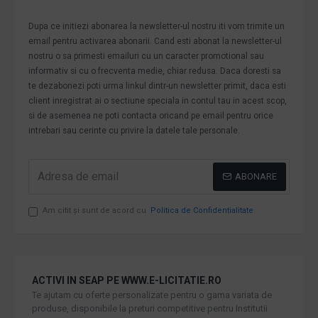
Dupa ce initiezi abonarea la newsletter-ul nostru iti vom trimite un
email pentru activarea abonarii. Cand esti abonat la newsletter-ul
nostru o sa primesti emailuri cu un caracter promotional sau
informativ si cu o frecventa medie, chiar redusa. Daca doresti sa
te dezabonezi poti urma linkul dintr-un newsletter primit, daca esti
client inregistrat ai o sectiune speciala in contul tau in acest scop,
si de asemenea ne poti contacta oricand pe email pentru orice
intrebari sau cerinte cu privire la datele tale personale.
ABONARE
Am citit şi sunt de acord cu
Politica de Confidentialitate
ACTIVI IN SEAP PE WWW.E-LICITATIE.RO
Te ajutam cu oferte personalizate pentru o gama variata de
produse, disponibile la preturi competitive pentru Institutii