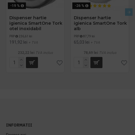
-19 %
-26 %
Dispenser hartie
Dispenser hartie
igienica SmartOne Tork
igienica SmartOne Tork
otel inoxidabil
alb
PRP
236,61 lei
PRP
87,79 lei
191,92 lei
65,03 lei
+ TVA
+ TVA
232,22 lei
TVA inclus
78,69 lei
TVA inclus
INFORMATII