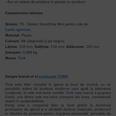
- Are un sistem de prindere în perete cu șuruburi.
Caracteristici tehnice
:
Sistem:
T9 - Sistem SmartOne Mini pentru role de
hartie igienica
Material
: Plastic
Culoare
: Alb (disponibil și pe negru)
Lățime
: 218 mm,
Înălțime
: 218 mm,
Adâncime
: 155 mm
Greutate:
0,908 kg
Marca
:
Tork
Despre brand-ul si
produsele TORK
Tork
este lider mondial în igiena la locul de muncă, cu un
portofoliu extins de produse moderne care ajută la păstrarea
curățeniei, în cele mai bune condiții.
Tork
este marcă a grupului
Essity, una dintre cele mai etice companii din lume, considerată
etalon în sustenabilitate.
Essity este o companie lider la nivel global în domeniul
produselor de igienă și a sănătății dedicat elaborării, producerii
și vânzării de produse pentru îngrijirea personală, șervețele de