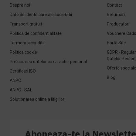
Despre noi
Contact
Date de identificare ale societatii
Returnari
Transport gratuit
Producatori
Politica de confidentialitate
Vouchere Cad
Termeni si conditii
Harta Site
Politica cookie
GDPR - Regulam
Datelor Person
Prelucrarea datelor cu caracter personal
Oferte special
Certificari ISO
Blog
ANPC
ANPC - SAL
Solutionarea online a litigiilor
Aboneaza-te la Newslette