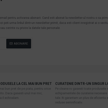
.
n email pentru activarea abonarii. Cand esti abonat la newsletter-ul nostru o sa pri
poti urma linkul dintr-un newsletter primit, daca esti client inregistrat ai o secti
au cerinte cu privire la datele tale personale.
ABONARE
ODUSELE LA CEL MAI BUN PRET
CURATENIE DINTR-UN SINGUR L
mai bun pret de pe piata, pentru orice
Pe cleane.ro gasesti toate produsele s
to. Daca gasesti unul mai mic,
echipamentele de curatenie necesare 
 il echivalam.
tale. Iti garantam un plus de eficienta s
reduse semnificativ.