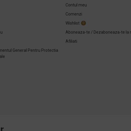
Contul meu
Comenzi
Wishlist
0
ou
Aboneaza-te / Dezaboneaza-te la 
Afiliati
entul General Pentru Protectia
ale
e
r