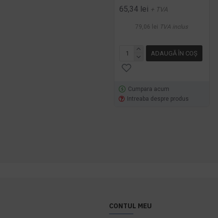
65,34 lei
+ TVA
79,06 lei
TVA inclus
ADAUGĂ ÎN COŞ
Cumpara acum
Intreaba despre produs
CONTUL MEU