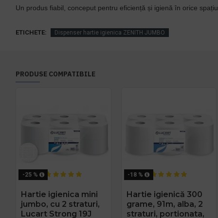
Un produs fiabil, conceput pentru eficiență și igienă în orice spațiu
ETICHETE:
Dispenser hartie igienica ZENITH JUMBO
PRODUSE COMPATIBILE
-25 %
-18 %
Hartie igienica mini
Hartie igienică 300
jumbo, cu 2 straturi,
grame, 91m, alba, 2
Lucart Strong 19J
straturi, portionata,