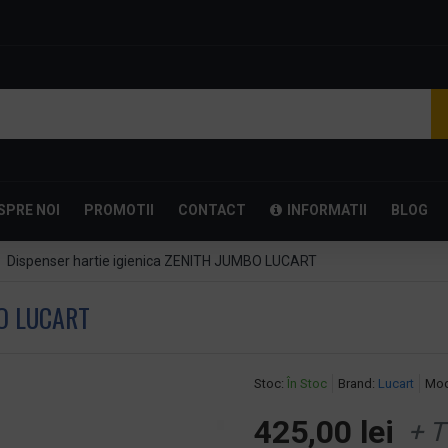
SPRE NOI
PROMOTII
CONTACT
INFORMATII
BLOG
Dispenser hartie igienica ZENITH JUMBO LUCART
BO LUCART
Stoc:
În Stoc
Brand:
Lucart
Mod
425,00 lei
+ T