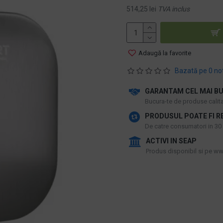
514,25 lei
TVA inclus
Adaugă la favorite
Bazată pe 0 no
GARANTAM CEL MAI BU
​Bucura-te de produse calitat
PRODUSUL POATE FI R
De catre consumatori in 30 d
ACTIVI IN SEAP
Produs disponibil si pe www