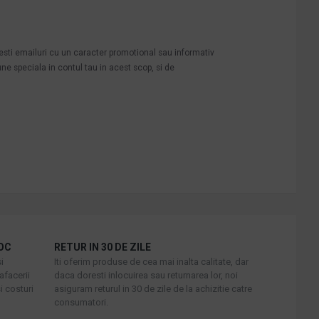
mesti emailuri cu un caracter promotional sau informativ
une speciala in contul tau in acest scop, si de
OC
RETUR IN 30 DE ZILE
i
Iti oferim produse de cea mai inalta calitate, dar
afacerii
daca doresti inlocuirea sau returnarea lor, noi
i costuri
asiguram returul in 30 de zile de la achizitie catre
consumatori.