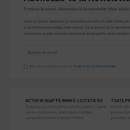
Fi mereu la curent. Aboneaza-te la newsletter chiar astazi
Dupa ce initiezi abonarea la newsletter-ul nostru iti vom trimite u
si cu o frecventa medie, chiar redusa. Daca doresti sa te dezabonezi 
asemenea ne poti contacta oricand pe email pentru orice intrebari s
Am citit şi sunt de acord cu
Politica de Confidentialitate
ACTIVI IN SEAP PE WWW.E-LICITATIE.RO
TOATE PR
Te ajutam cu oferte personalizate pentru o gama
Oferim cel 
variata de produse, disponibile la preturi
produs Sani
competitive pentru Institutii Publice.
promitem sa