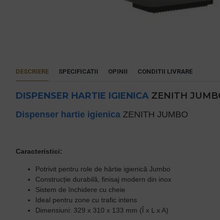
DESCRIERE
SPECIFICATII
OPINII
CONDITII LIVRARE
DISPENSER HARTIE IGIENICA
ZENITH JUM
Dispenser hartie igienica
ZENITH JUMBO
Caracteristici:
Potrivit pentru role de hârtie igienică Jumbo
Construcție durabilă, finisaj modern din inox
Sistem de închidere cu cheie
Ideal pentru zone cu trafic intens
Dimensiuni: 329 x 310 x 133 mm (Î x L x A)