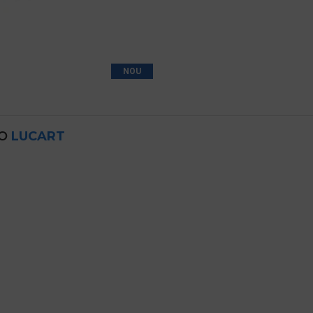
NOU
BO
LUCART