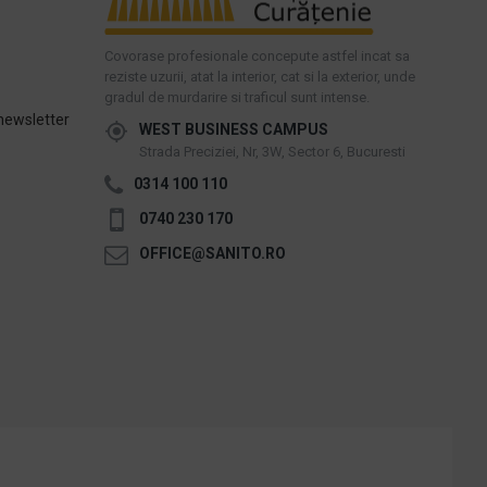
Covorase profesionale concepute astfel incat sa
reziste uzurii, atat la interior, cat si la exterior, unde
gradul de murdarire si traficul sunt intense.
newsletter
WEST BUSINESS CAMPUS
Strada Preciziei, Nr, 3W, Sector 6, Bucuresti
0314 100 110
0740 230 170
OFFICE@SANITO.RO