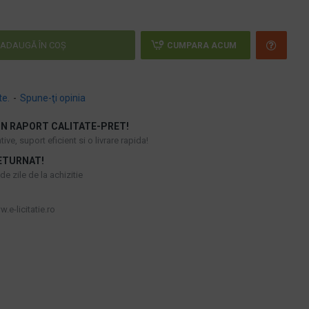
ADAUGĂ ÎN COŞ
CUMPARA ACUM
te.
-
Spune-ţi opinia
N RAPORT CALITATE-PRET!
ive, suport eficient si o livrare rapida!
ETURNAT!
e zile de la achizitie
.e-licitatie.ro