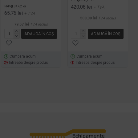
PRP
526,10 lei
420,08 lei
PRP
84,62 lei
+ TVA
65,76 lei
+ TVA
508,30 lei
TVA inclus
79,57 lei
TVA inclus
ADAUGĂ ÎN COŞ
ADAUGĂ ÎN COŞ
Cumpara acum
Cumpara acum
Intreaba despre produs
Intreaba despre produs