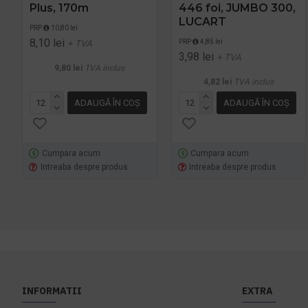
Plus, 170m
446 foi, JUMBO 300,
LUCART
PRP
10,80 lei
8,10 lei
PRP
4,85 lei
+ TVA
3,98 lei
+ TVA
9,80 lei
TVA inclus
4,82 lei
TVA inclus
ADAUGĂ ÎN COŞ
ADAUGĂ ÎN COŞ
Cumpara acum
Cumpara acum
Intreaba despre produs
Intreaba despre produs
INFORMATII
EXTRA