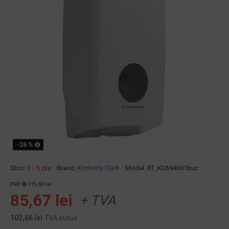
-26 %
Stoc:
3 - 5 zile
Brand:
Kimberly-Clark
Model:
RT_KC694601buc
PRP
115,65 lei
85,67 lei
+ TVA
103,66 lei
TVA inclus