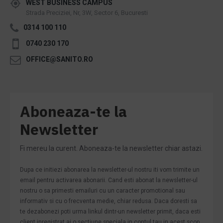
WEST BUSINESS CAMPUS
Strada Preciziei, Nr, 3W, Sector 6, Bucuresti
0314 100 110
0740 230 170
OFFICE@SANITO.RO
Aboneaza-te la
Newsletter
Fi mereu la curent. Aboneaza-te la newsletter chiar astazi.
Dupa ce initiezi abonarea la newsletter-ul nostru iti vom trimite un
email pentru activarea abonarii. Cand esti abonat la newsletter-ul
nostru o sa primesti emailuri cu un caracter promotional sau
informativ si cu o frecventa medie, chiar redusa. Daca doresti sa
te dezabonezi poti urma linkul dintr-un newsletter primit, daca esti
client inregistrat ai o sectiune speciala in contul tau in acest scop,