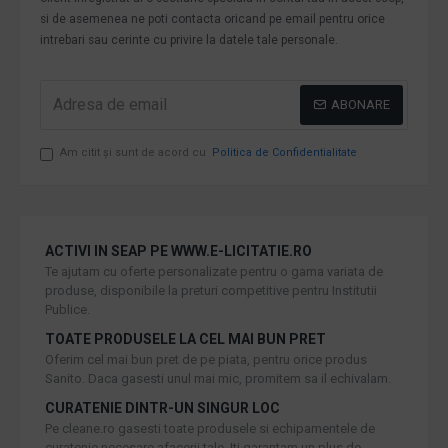
si de asemenea ne poti contacta oricand pe email pentru orice
intrebari sau cerinte cu privire la datele tale personale.
ABONARE
Am citit şi sunt de acord cu
Politica de Confidentialitate
ACTIVI IN SEAP PE WWW.E-LICITATIE.RO
Te ajutam cu oferte personalizate pentru o gama variata de
produse, disponibile la preturi competitive pentru Institutii
Publice.
TOATE PRODUSELE LA CEL MAI BUN PRET
Oferim cel mai bun pret de pe piata, pentru orice produs
Sanito. Daca gasesti unul mai mic, promitem sa il echivalam.
CURATENIE DINTR-UN SINGUR LOC
Pe cleane.ro gasesti toate produsele si echipamentele de
curatenie necesare afacerii tale. Iti garantam un plus de