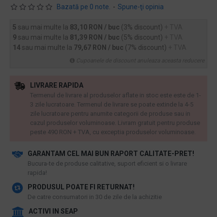
Bazată pe 0 note.
-
Spune-ţi opinia
5
sau mai multe la
83,10 RON / buc
(3% discount)
+ TVA
9
sau mai multe la
81,39 RON / buc
(5% discount)
+ TVA
14
sau mai multe la
79,67 RON / buc
(7% discount)
+ TVA
Cupoanele de discount anuleaza aceasta reducere
LIVRARE RAPIDA
Termenul de livrare al produselor aflate in stoc este este de 1-
3 zile lucratoare. Termenul de livrare se poate extinde la 4-5
zile lucratoare pentru anumite categorii de produse sau in
cazul produselor voluminoase. Livram gratuit pentru produse
peste 490 RON + TVA, cu exceptia produselor voluminoase.
GARANTAM CEL MAI BUN RAPORT CALITATE-PRET!
​Bucura-te de produse calitative, suport eficient si o livrare
rapida!
PRODUSUL POATE FI RETURNAT!
De catre consumatori in 30 de zile de la achizitie
ACTIVI IN SEAP