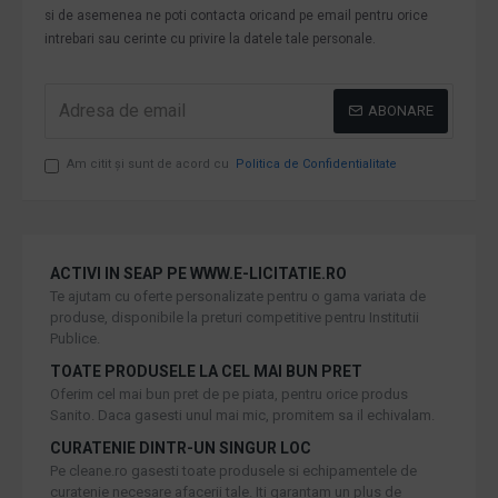
si de asemenea ne poti contacta oricand pe email pentru orice
intrebari sau cerinte cu privire la datele tale personale.
ABONARE
Am citit şi sunt de acord cu
Politica de Confidentialitate
ACTIVI IN SEAP PE WWW.E-LICITATIE.RO
Te ajutam cu oferte personalizate pentru o gama variata de
produse, disponibile la preturi competitive pentru Institutii
Publice.
TOATE PRODUSELE LA CEL MAI BUN PRET
Oferim cel mai bun pret de pe piata, pentru orice produs
Sanito. Daca gasesti unul mai mic, promitem sa il echivalam.
CURATENIE DINTR-UN SINGUR LOC
Pe cleane.ro gasesti toate produsele si echipamentele de
curatenie necesare afacerii tale. Iti garantam un plus de