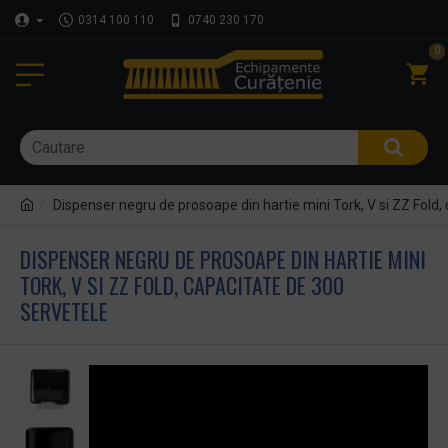
0314 100 110
0740 230 170
0
Dispenser negru de prosoape din hartie mini Tork, V si ZZ Fold,
DISPENSER NEGRU DE PROSOAPE DIN HARTIE MINI
TORK, V SI ZZ FOLD, CAPACITATE DE 300
SERVETELE