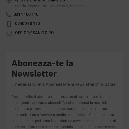
Strada Preciziei, Nr, 3W, Sector 6, Bucuresti
0314 100 110
0740 230 170
OFFICE@SANITO.RO
Aboneaza-te la
Newsletter
Fi mereu la curent. Aboneaza-te la newsletter chiar astazi.
Dupa ce initiezi abonarea la newsletter-ul nostru iti vom trimite un
email pentru activarea abonarii. Cand esti abonat la newsletter-ul
nostru o sa primesti emailuri cu un caracter promotional sau
informativ si cu o frecventa medie, chiar redusa. Daca doresti sa
te dezabonezi poti urma linkul dintr-un newsletter primit, daca esti
client inregistrat ai o sectiune speciala in contul tau in acest scop,