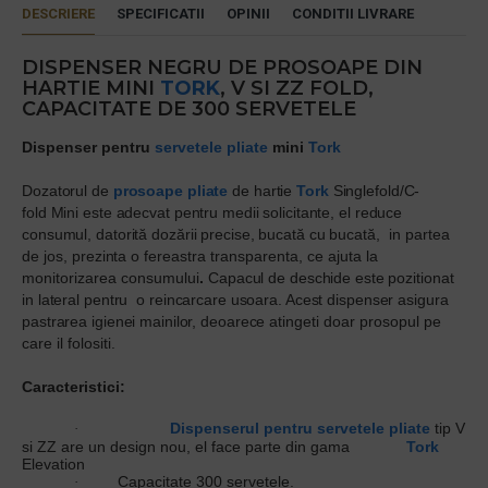
DESCRIERE
SPECIFICATII
OPINII
CONDITII LIVRARE
DISPENSER NEGRU DE PROSOAPE DIN
HARTIE MINI
TORK
, V SI ZZ FOLD,
CAPACITATE DE 300 SERVETELE
Dispenser
pentru
servetele pliate
mini
Tork
Dozatorul de
prosoape pliate
de hartie
Tork
Singlefold/C-
fold Mini este adecvat pentru medii solicitante, el reduce
consumul, datorită dozării precise, bucată cu bucată,
in partea
de jos,
prezinta o
fereastra transparenta, ce ajuta la
monitorizarea consumului
.
Capacul de deschide este pozitionat
in lateral pentru o reincarcare usoara. Acest dispenser asigura
pastrarea igienei mainilor, deoarece
atingeti doar prosopul pe
care il folositi.
Caracteristici:
Dispenserul pentru servetele pliate
tip V
·
si ZZ are un design nou, el face parte din gama
Tork
Elevation
Capacitate 300 servetele.
·