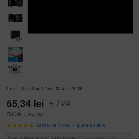
Stoc:
În Stoc
Brand:
Tork
Model:
553108
65,34 lei
+ TVA
79,06 lei
TVA inclus
Bazată pe 3 note.
-
Spune-ţi opinia
5
sau mai multe la
63,38 RON / buc
(3% discount)
+ TVA