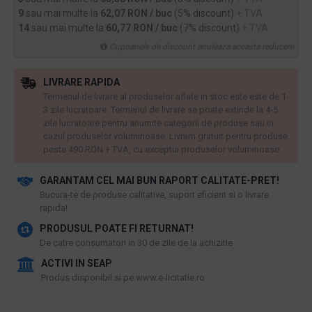
9
sau mai multe la
62,07 RON / buc
(5% discount)
+ TVA
14
sau mai multe la
60,77 RON / buc
(7% discount)
+ TVA
Cupoanele de discount anuleaza aceasta reducere
LIVRARE RAPIDA
Termenul de livrare al produselor aflate in stoc este este de 1-
3 zile lucratoare. Termenul de livrare se poate extinde la 4-5
zile lucratoare pentru anumite categorii de produse sau in
cazul produselor voluminoase. Livram gratuit pentru produse
peste 490 RON + TVA, cu exceptia produselor voluminoase.
GARANTAM CEL MAI BUN RAPORT CALITATE-PRET!
​Bucura-te de produse calitative, suport eficient si o livrare
rapida!
PRODUSUL POATE FI RETURNAT!
De catre consumatori in 30 de zile de la achizitie
ACTIVI IN SEAP
Produs disponibil si pe www.e-licitatie.ro