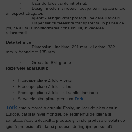
Usor de folosit si de intretinut.
·
Design modern si robust, ocupa putin spatiu si are
·
un aspect atragator.
Igienic - atingeti doar prosopul pe care il folositi.
·
Dispenser cu fereastra transparenta, in partea de
·
jos, ce ajuta la monitorizarea consumului, in vederea
reincarcarii.
Date tehnice:
Dimensiuni: Inaltime: 291 mm. x Latime: 332
·
mm. x Adancime: 135 mm.
Greutate: 975 grame
·
Rezervele aparatului:
Prosoape pliate Z fold – verzi
Prosoape pliate Z fold – albe
Prosoape pliate Z fold – ultra albe laminate
Servetele albe pliate premium
Tork
Tor
k
este
o marcă a grupului Essity, un lider de piata atat in
Europa, cat si
la nivel mondial, pe segmentul de igienă și
sănătate. Acesta dezvoltă, produce și vinde produse și soluții de
igienă profesională, dar si produse de îngrijire personală.