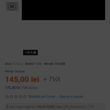
-18 %
Stoc:
În Stoc
Brand:
Tork
Model:
551008
PRP
176,02 lei
145,00 lei
+ TVA
175,45 lei
TVA inclus
Bazată pe 0 note.
-
Spune-ţi opinia
5
sau mai multe la
140,65 RON / buc
(3% discount)
+ TVA