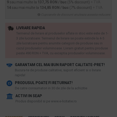
9
sau mai multe la
137,75 RON / buc
(5% discount)
+ TVA
14
sau mai multe la
134,85 RON / buc
(7% discount)
+ TVA
Cupoanele de discount anuleaza aceasta reducere
LIVRARE RAPIDA
Termenul de livrare al produselor aflate in stoc este este de 1-
3 zile lucratoare. Termenul de livrare se poate extinde la 4-5
zile lucratoare pentru anumite categorii de produse sau in
cazul produselor voluminoase. Livram gratuit pentru produse
peste 490 RON + TVA, cu exceptia produselor voluminoase.
GARANTAM CEL MAI BUN RAPORT CALITATE-PRET!
​Bucura-te de produse calitative, suport eficient si o livrare
rapida!
PRODUSUL POATE FI RETURNAT!
De catre consumatori in 30 de zile de la achizitie
ACTIVI IN SEAP
Produs disponibil si pe www.e-licitatie.ro