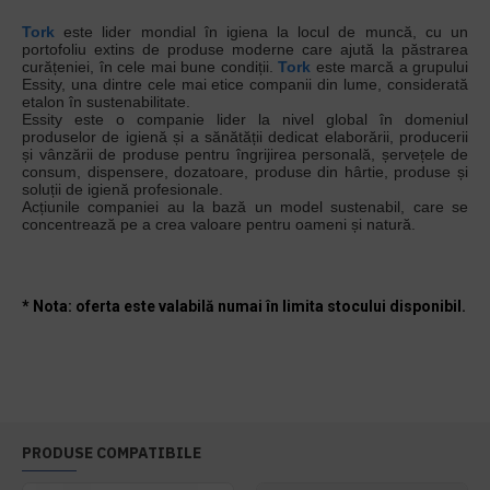
Tork
este lider mondial în igiena la locul de muncă, cu un
portofoliu extins de produse moderne care ajută la păstrarea
curățeniei, în cele mai bune condiții.
Tork
este marcă a grupului
Essity, una dintre cele mai etice companii din lume, considerată
etalon în sustenabilitate.
Essity este o companie lider la nivel global în domeniul
produselor de igienă și a sănătății dedicat elaborării, producerii
și vânzării de produse pentru îngrijirea personală, șervețele de
consum, dispensere, dozatoare, produse din hârtie, produse și
soluții de igienă profesionale.
Acțiunile companiei au la bază un model sustenabil, care se
concentrează pe a crea valoare pentru oameni și natură.
* Nota: oferta este valabilă numai în limita stocului disponibil.
PRODUSE COMPATIBILE