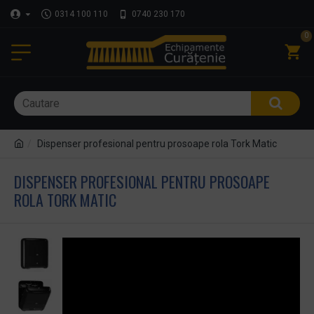
0314 100 110
0740 230 170
0
Dispenser profesional pentru prosoape rola Tork Matic
DISPENSER PROFESIONAL PENTRU PROSOAPE
ROLA TORK MATIC