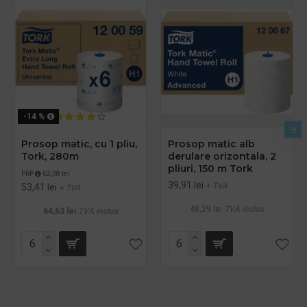
-14 %
Prosop matic, cu 1 pliu,
Prosop matic alb
Tork, 280m
derulare orizontala, 2
pliuri, 150 m Tork
PRP
62,38 lei
39,91 lei
+ TVA
53,41 lei
+ TVA
48,29 lei
TVA inclus
64,63 lei
TVA inclus