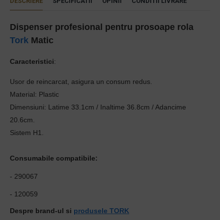
DESCRIERE
SPECIFICATII
OPINII
CONDITII LIVRARE
Dispenser profesional pentru prosoape rola
Tork
Matic
Caracteristici
:
Usor de reincarcat, asigura un consum redus.
Material: Plastic
Dimensiuni: Latime 33.1cm / Inaltime 36.8cm / Adancime
20.6cm.
Sistem H1.
Consumabile compatibile:
- 290067
- 120059
Despre brand-ul si
produsele TORK