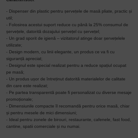
- Dispenser din plastic pentru șervețele de masă pliate, practic și
util;
- Folosirea acestui suport reduce cu până la 25% consumul de
șervețele, datorită dozajului șervețel cu șervețel;
- Un grad sporit de igienă – vizitatorul atinge doar șervețelele
utilizate;
- Design modern, cu linii elegante, un produs ce va fi cu
siguranță apreciat;
- Designul este special realizat pentru a reduce spațiul ocupat
pe masă;
- Un produs ușor de întreținut datorită materialelor de calitate
din care este realizat;
- Pe partea transparentă poate fi personalizat cu diverse mesaje
promoționale;
- Dimensiunile compacte îl recomandă pentru orice masă, chiar
și pentru mesele de mici dimensiuni;
- Ideal pentru zonele de birouri, restaurante, cafenele, fast food,
cantine, spatii comerciale și nu numai.