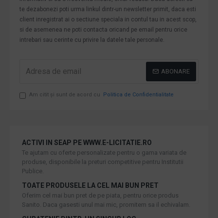
te dezabonezi poti urma linkul dintr-un newsletter primit, daca esti
client inregistrat ai o sectiune speciala in contul tau in acest scop,
si de asemenea ne poti contacta oricand pe email pentru orice
intrebari sau cerinte cu privire la datele tale personale.
ABONARE
Am citit şi sunt de acord cu
Politica de Confidentialitate
ACTIVI IN SEAP PE WWW.E-LICITATIE.RO
Te ajutam cu oferte personalizate pentru o gama variata de
produse, disponibile la preturi competitive pentru Institutii
Publice.
TOATE PRODUSELE LA CEL MAI BUN PRET
Oferim cel mai bun pret de pe piata, pentru orice produs
Sanito. Daca gasesti unul mai mic, promitem sa il echivalam.