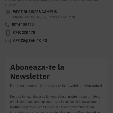
intense.
WEST BUSINESS CAMPUS
Strada Preciziei, Nr, 3W, Sector 6, Bucuresti
0314 100 110
0740 230 170
OFFICE@SANITO.RO
Aboneaza-te la
Newsletter
Fi mereu la curent. Aboneaza-te la newsletter chiar astazi.
Dupa ce initiezi abonarea la newsletter-ul nostru iti vom trimite un
email pentru activarea abonarii. Cand esti abonat la newsletter-ul
nostru o sa primesti emailuri cu un caracter promotional sau
informativ si cu o frecventa medie, chiar redusa. Daca doresti sa