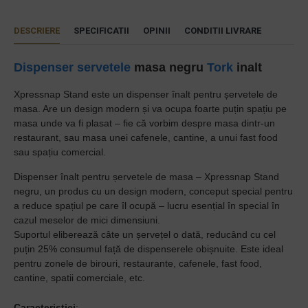
DESCRIERE
SPECIFICATII
OPINII
CONDITII LIVRARE
Dispenser servetele
masa negru
Tork
inalt
Xpressnap Stand este un dispenser înalt pentru șervetele de
masa. Are un design modern și va ocupa foarte puțin spațiu pe
masa unde va fi plasat – fie că vorbim despre masa dintr-un
restaurant, sau masa unei cafenele, cantine, a unui fast food
sau spațiu comercial.
Dispenser înalt pentru șervetele de masa – Xpressnap Stand
negru, un produs cu un design modern, conceput special pentru
a reduce spațiul pe care îl ocupă – lucru esențial în special în
cazul meselor de mici dimensiuni.
Suportul eliberează câte un șervețel o dată, reducând cu cel
puțin 25% consumul față de dispenserele obișnuite. Este ideal
pentru zonele de birouri, restaurante, cafenele, fast food,
cantine, spatii comerciale, etc.
Caracteristici
: