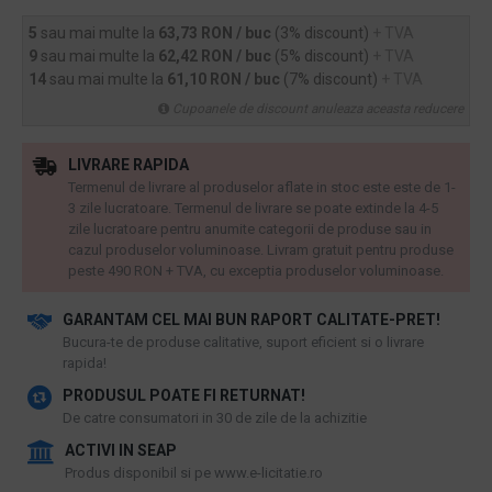
5
sau mai multe la
63,73 RON / buc
(3% discount)
+ TVA
9
sau mai multe la
62,42 RON / buc
(5% discount)
+ TVA
14
sau mai multe la
61,10 RON / buc
(7% discount)
+ TVA
Cupoanele de discount anuleaza aceasta reducere
LIVRARE RAPIDA
Termenul de livrare al produselor aflate in stoc este este de 1-
3 zile lucratoare. Termenul de livrare se poate extinde la 4-5
zile lucratoare pentru anumite categorii de produse sau in
cazul produselor voluminoase. Livram gratuit pentru produse
peste 490 RON + TVA, cu exceptia produselor voluminoase.
GARANTAM CEL MAI BUN RAPORT CALITATE-PRET!
​Bucura-te de produse calitative, suport eficient si o livrare
rapida!
PRODUSUL POATE FI RETURNAT!
De catre consumatori in 30 de zile de la achizitie
ACTIVI IN SEAP
Produs disponibil si pe www.e-licitatie.ro