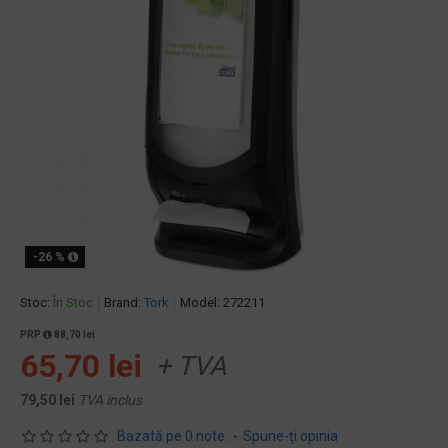
-26 %
Stoc:
În Stoc
Brand:
Tork
Model:
272211
PRP
88,70 lei
65,70 lei
+ TVA
79,50 lei
TVA inclus
Bazată pe 0 note.
-
Spune-ţi opinia