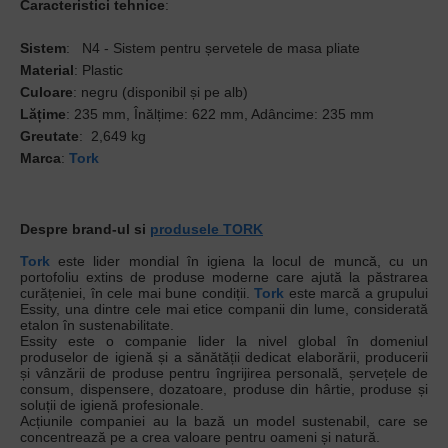
Caracteristici tehnice
:
Sistem
: N4 - Sistem pentru șervetele de masa pliate
Material
: Plastic
Culoare
: negru (disponibil și pe alb)
Lățime
: 235 mm, Înălțime: 622 mm, Adâncime: 235 mm
Greutate
: 2,649 kg
Marca
:
Tork
Despre brand-ul si
produsele TORK
Tork
este lider mondial în igiena la locul de muncă, cu un
portofoliu extins de produse moderne care ajută la păstrarea
curățeniei, în cele mai bune condiții.
Tork
este marcă a grupului
Essity, una dintre cele mai etice companii din lume, considerată
etalon în sustenabilitate.
Essity este o companie lider la nivel global în domeniul
produselor de igienă și a sănătății dedicat elaborării, producerii
și vânzării de produse pentru îngrijirea personală, șervețele de
consum, dispensere, dozatoare, produse din hârtie, produse și
soluții de igienă profesionale.
Acțiunile companiei au la bază un model sustenabil, care se
concentrează pe a crea valoare pentru oameni și natură.