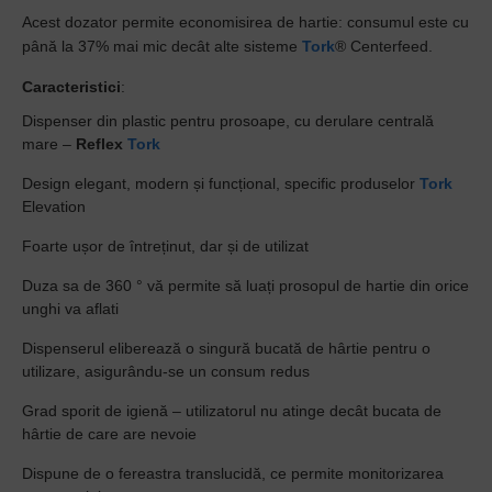
Acest dozator permite economisirea de hartie
: consumul este cu
până la 37% mai mic decât alte sisteme
Tork
® Centerfeed.
Caracteristici
:
Dispenser din plastic pentru prosoape, cu derulare centrală
mare –
Reflex
Tork
Design elegant, modern și funcțional, specific produselor
Tork
Elevation
Foarte ușor de întreținut, dar și de utilizat
Duza sa de 360 ​​° vă permite să luați prosopul de hartie din orice
unghi va aflati
Dispenserul eliberează o singură bucată de hârtie pentru o
utilizare, asigurându-se un consum redus
Grad sporit de igienă – utilizatorul nu atinge decât bucata de
hârtie de care are nevoie
Dispune de o fereastra translucidă, ce permite monitorizarea