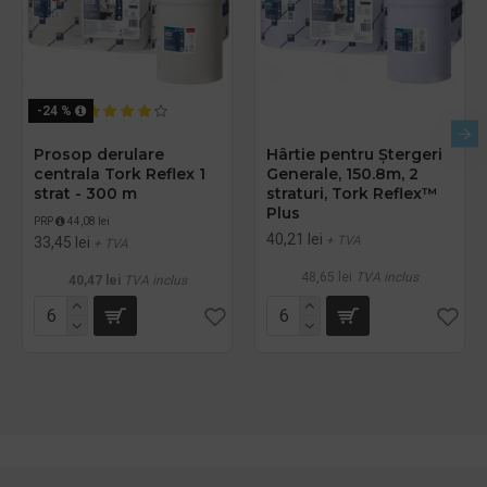
-24 %
Prosop derulare
Hârtie pentru Ștergeri
centrala Tork Reflex 1
Generale, 150.8m, 2
strat - 300 m
straturi, Tork Reflex™
Plus
PRP
44,08 lei
40,21 lei
+ TVA
33,45 lei
+ TVA
48,65 lei
TVA inclus
40,47 lei
TVA inclus