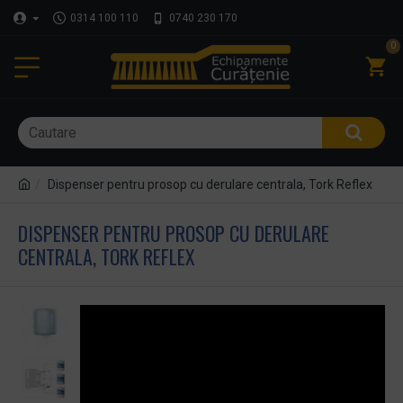
0314 100 110
0740 230 170
0
Dispenser pentru prosop cu derulare centrala, Tork Reflex
DISPENSER PENTRU PROSOP CU DERULARE
CENTRALA, TORK REFLEX