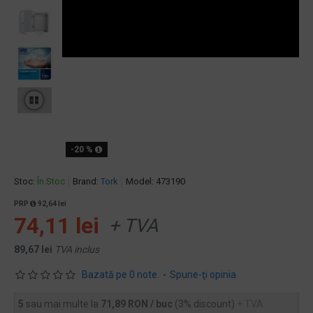
-20 %
Stoc:
În Stoc
Brand:
Tork
Model:
473190
PRP
92,64 lei
74,11 lei
+ TVA
89,67 lei
TVA inclus
Bazată pe 0 note.
-
Spune-ţi opinia
5
sau mai multe la
71,89 RON / buc
(3% discount)
+ TVA