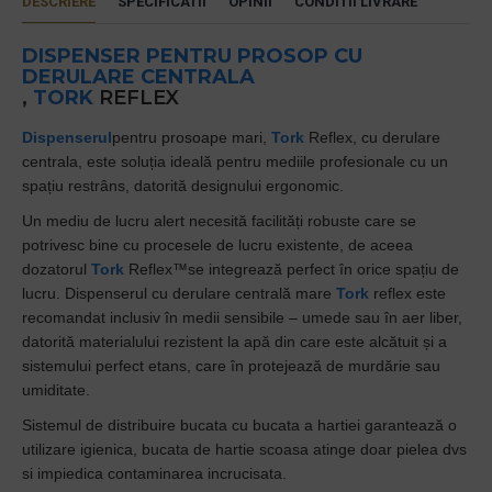
DESCRIERE
SPECIFICATII
OPINII
CONDITII LIVRARE
DISPENSER PENTRU PROSOP CU
DERULARE CENTRALA
,
TORK
REFLEX
Dispenserul
pentru prosoape mari,
Tork
Reflex, cu derulare
centrala, este soluția ideală pentru mediile profesionale cu un
spațiu restrâns, datorită designului ergonomic.
Un mediu de lucru alert necesită facilități robuste care se
potrivesc bine cu procesele de lucru existente, de aceea
dozatorul
Tork
Reflex™se integrează perfect în orice spațiu de
lucru.
Dispenserul cu derulare centrală mare
Tork
reflex este
recomandat inclusiv în medii sensibile – umede sau în aer liber,
datorită materialului rezistent la apă din care este alcătuit și a
sistemului perfect etans, care în protejează de murdărie sau
umiditate.
Sistemul de distribuire bucata cu bucata a hartiei garantează o
utilizare igienica, bucata de hartie scoasa atinge doar pielea dvs
si impiedica contaminarea incrucisata.