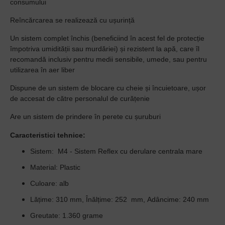
consumului
Reîncărcarea se realizează cu ușurință
Un sistem complet închis (beneficiind în acest fel de protecție
împotriva umidității sau murdăriei) și rezistent la apă, care îl
recomandă inclusiv pentru medii sensibile, umede, sau pentru
utilizarea în aer liber
Dispune de un sistem de blocare cu cheie și încuietoare, ușor
de accesat de către personalul de curățenie
Are un sistem de prindere în perete cu șuruburi
Caracteristici tehnice
:
Sistem:
M4 - Sistem Reflex cu derulare centrala mare
Material
: Plastic
Culoare
: alb
Lățime
: 310 mm,
Înălțime
: 252 mm,
Adâncime
: 240 mm
Greutate:
1.360 grame