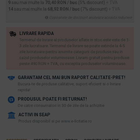
9
sau mai multe la
70,40 RON / buc
(5% discount)
+ TVA
14
sau mai multe la
68,92 RON / buc
(7% discount)
+ TVA
Cupoanele de discount anuleaza aceasta reducere
LIVRARE RAPIDA
Termenul de livrare al produselor aflate in stoc este este de 1-
3 zile lucratoare. Termenul de livrare se poate extinde la 4-5
zile lucratoare pentru anumite categorii de produse sau in
cazul produselor voluminoase. Livram gratuit pentru produse
peste 490 RON + TVA, cu exceptia produselor voluminoase.
GARANTAM CEL MAI BUN RAPORT CALITATE-PRET!
​Bucura-te de produse calitative, suport eficient si o livrare
rapida!
PRODUSUL POATE FI RETURNAT!
De catre consumatori in 30 de zile de la achizitie
ACTIVI IN SEAP
Produs disponibil si pe www.e-licitatie.ro