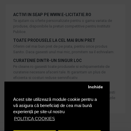
ACTIVI IN SEAP PE WWW.E-LICITATIE.RO
Te ajutam cu oferte personalizate pentru o gama variata de
produse, disponibile la preturi competitive pentru Institutii
Publice.
TOATE PRODUSELE LA CEL MAI BUN PRET
Oferim cel mai bun pret de pe piata, pentru orice produs
Sanito. Daca gasesti unul mai mic, promitem sa il echivalam.
CURATENIE DINTR-UN SINGUR LOC
Pe cleane.ro gasesti toate produsele si echipamentele de
curatenie necesare afacerii tale. Iti garantam un plus de
eficienta si costuri reduse semnificativ.
RETUR IN 30 DE ZILE
Inchide
Iti oferim produse de cea mai inalta calitate, dar daca doresti
inlocuirea sau returnarea lor, noi asiguram returul in 30 de zile
Acest site utilizează module cookie pentru a
de la achizitie catre consumatori.
vă asigura că beneficiați de cea mai bună
experiență pe site-ul nostru
POLITICA COOKIES