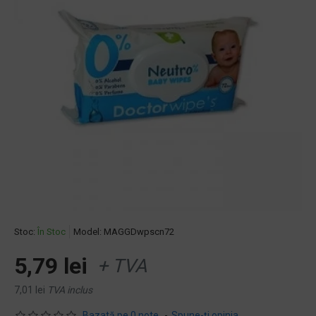
Stoc:
În Stoc
Model:
MAGGDwpscn72
5,79 lei
+ TVA
7,01 lei
TVA inclus
Bazată pe 0 note.
-
Spune-ţi opinia