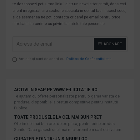
te dezabonezi poti urma linkul dintr-un newsletter primit, daca esti
client inregistrat ai o sectiune speciala in contul tau in acest scop,
si de asemenea ne poti contacta oricand pe email pentru orice
intrebari sau cerinte cu privire la datele tale personale.
ABONARE
Am citit şi sunt de acord cu
Politica de Confidentialitate
ACTIVI IN SEAP PE WWW.E-LICITATIE.RO
Te ajutam cu oferte personalizate pentru o gama variata de
produse, disponibile la preturi competitive pentru Institutii
Publice.
TOATE PRODUSELE LA CEL MAI BUN PRET
Oferim cel mai bun pret de pe piata, pentru orice produs
Sanito. Daca gasesti unul mai mic, promitem sa il echivalam.
CURATENIE DINTR-UN SINGUR LOC