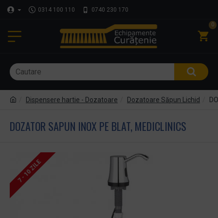
0314 100 110
0740 230 170
0
Dispensere hartie - Dozatoare
Dozatoare Săpun Lichid
DO
DOZATOR SAPUN INOX PE BLAT, MEDICLINICS
7 - 10 ZILE