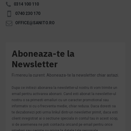
0314 100 110
0740 230 170
OFFICE@SANITO.RO
Aboneaza-te la
Newsletter
Fi mereu la curent. Aboneaza-te la newsletter chiar astazi.
Dupa ce initiezi abonarea la newsletter-ul nostru iti vom trimite un
email pentru activarea abonarii. Cand esti abonat la newsletter-ul
nostru o sa primesti emailuri cu un caracter promotional sau
informativ si cu o frecventa medie, chiar redusa. Daca doresti sa
te dezabonezi poti urma linkul dintr-un newsletter primit, daca esti
client inregistrat ai o sectiune speciala in contul tau in acest scop,
si de asemenea ne poti contacta oricand pe email pentru orice
intrebari sau cerinte cu privire la datele tale personale.