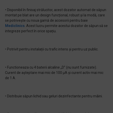
• Disponibil în finisaj strălucitor, acest dozator automat de săpun
montat pe blat are un design funcțional, robust și la modă, care
se potrivește cu noua gamă de accesorii pentru baie
Mediclinics
. Acest lucru permite acestui dozator de săpun să se
integreze perfect în orice spațiu.
• Potrivit pentru instalații cu trafic intens și pentru uz public.
• Functioneaza cu 4 baterii alcaline „D” (nu sunt furnizate).
Curent de așteptare mai mic de 100 µA și curent activ mai mic
de 1 A.
• Distribuie săpun lichid sau geluri dezinfectante pentru mâini.