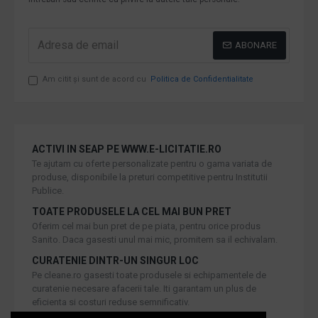
ABONARE
Am citit şi sunt de acord cu
Politica de Confidentialitate
ACTIVI IN SEAP PE WWW.E-LICITATIE.RO
Te ajutam cu oferte personalizate pentru o gama variata de
produse, disponibile la preturi competitive pentru Institutii
Publice.
TOATE PRODUSELE LA CEL MAI BUN PRET
Oferim cel mai bun pret de pe piata, pentru orice produs
Sanito. Daca gasesti unul mai mic, promitem sa il echivalam.
CURATENIE DINTR-UN SINGUR LOC
Pe cleane.ro gasesti toate produsele si echipamentele de
curatenie necesare afacerii tale. Iti garantam un plus de
eficienta si costuri reduse semnificativ.