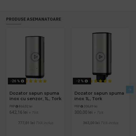
PRODUSE ASEMANATOARE
-26 %
-2 %
Dozator sapun spuma
Dozator sapun spuma
inox cu senzor, 1L, Tork
inox 1L, Tork
PRP
866,92 lei
PRP
306,49 lei
642,16 lei
300,00 lei
+ TVA
+ TVA
777,01 lei
TVA inclus
363,00 lei
TVA inclus