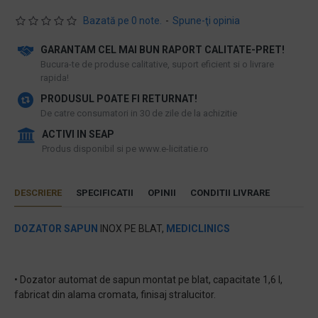
Bazată pe 0 note.
-
Spune-ţi opinia
GARANTAM CEL MAI BUN RAPORT CALITATE-PRET!
​Bucura-te de produse calitative, suport eficient si o livrare
rapida!
PRODUSUL POATE FI RETURNAT!
De catre consumatori in 30 de zile de la achizitie
ACTIVI IN SEAP
Produs disponibil si pe www.e-licitatie.ro
DESCRIERE
SPECIFICATII
OPINII
CONDITII LIVRARE
DOZATOR SAPUN
INOX PE BLAT,
MEDICLINICS
• Dozator automat de sapun montat pe blat, capacitate 1,6 l,
fabricat din alama cromata, finisaj stralucitor.