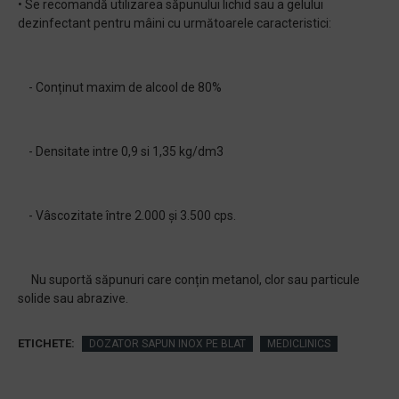
• Se recomandă utilizarea săpunului lichid sau a gelului
dezinfectant pentru mâini cu următoarele caracteristici:
- Conținut maxim de alcool de 80%
- Densitate intre 0,9 si 1,35 kg/dm3
- Vâscozitate între 2.000 și 3.500 cps.
Nu suportă săpunuri care conțin metanol, clor sau particule
solide sau abrazive.
ETICHETE:
DOZATOR SAPUN INOX PE BLAT
MEDICLINICS