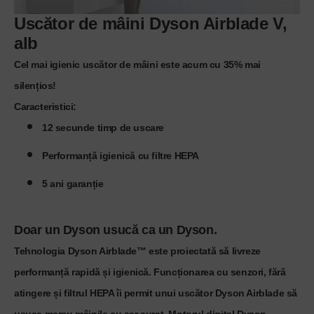
Uscător de mâini Dyson Airblade V,
alb
Cel mai igienic uscător de mâini este acum cu 35% mai
silențios!
Caracteristici
:
12 secunde timp de uscare
Performanță igienică cu filtre HEPA
5 ani garanție
Doar un Dyson usucă ca un Dyson.
Tehnologia Dyson Airblade™ este proiectată să livreze
performanță rapidă și igienică. Funcționarea cu senzori, fără
atingere și filtrul HEPA îi permit unui uscător Dyson Airblade să
usuce mereu mâinile cu aer curat. Motorul digital Dyson