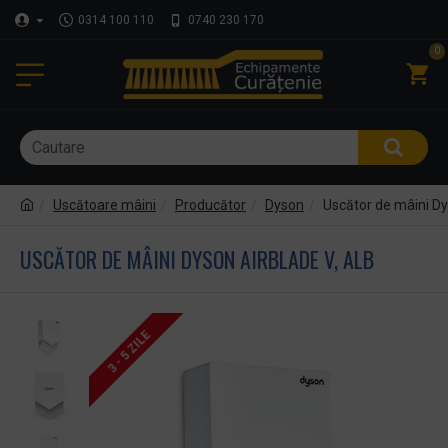
0314 100 110
0740 230 170
0
Uscătoare mâini
Producător
Dyson
Uscător de mâini Dy
USCĂTOR DE MÂINI DYSON AIRBLADE V, ALB
3 - 5 ZILE