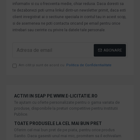
informativ si cu o frecventa medie, chiar redusa. Daca doresti sa
te dezabonezi poti urma linkul dintr-un newsletter primit, daca esti
client inregistrat ai o sectiune speciala in contul tau in acest scop,
si de asemenea ne poti contacta oricand pe email pentru orice
intrebari sau cerinte cu privire la datele tale personale.
ABONARE
Am citit şi sunt de acord cu
Politica de Confidentialitate
ACTIVI IN SEAP PE WWW.E-LICITATIE.RO
Te ajutam cu oferte personalizate pentru o gama variata de
produse, disponibile la preturi competitive pentru Institutii
Publice.
TOATE PRODUSELE LA CEL MAI BUN PRET
Oferim cel mai bun pret de pe piata, pentru orice produs
Sanito. Daca gasesti unul mai mic, promitem sa il echivalam.