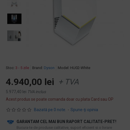
Stoc:
3 - 5 zile
Brand:
Dyson
Model:
HU02-White
4.940,00 lei
+ TVA
5.977,40 lei
TVA inclus
Acest produs se poate comanda doar cu plata Card sau OP
Bazată pe 0 note.
-
Spune-ţi opinia
GARANTAM CEL MAI BUN RAPORT CALITATE-PRET!
​Bucura-te de produse calitative, suport eficient si o livrare