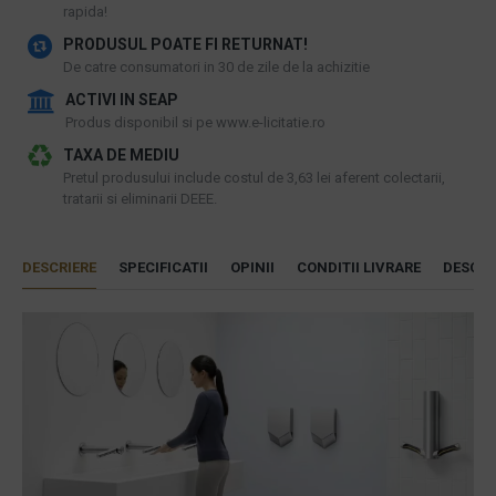
rapida!
PRODUSUL POATE FI RETURNAT!
De catre consumatori in 30 de zile de la achizitie
ACTIVI IN SEAP
Produs disponibil si pe www.e-licitatie.ro
TAXA DE MEDIU
Pretul produsului include costul de 3,63 lei aferent colectarii,
tratarii si eliminarii DEEE.
DESCRIERE
SPECIFICATII
OPINII
CONDITII LIVRARE
DESCAR