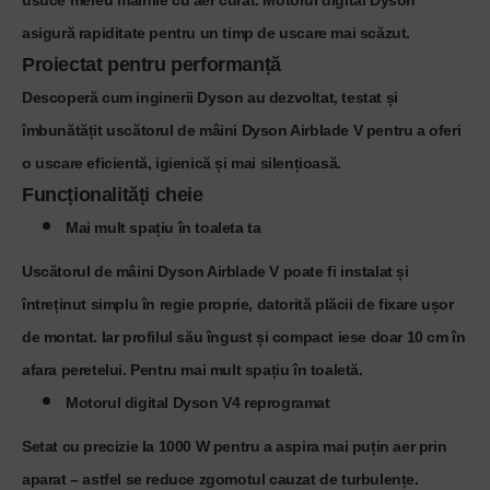
asigură rapiditate pentru un timp de uscare mai scăzut.
Proiectat pentru performanță
Descoperă cum inginerii Dyson au dezvoltat, testat și
îmbunătățit uscătorul de mâini Dyson Airblade V pentru a oferi
o uscare eficientă, igienică și mai silențioasă.
Funcționalități cheie
Mai mult spațiu în toaleta ta
Uscătorul de mâini Dyson Airblade V poate fi instalat și
întreținut simplu în regie proprie, datorită plăcii de fixare ușor
de montat. Iar profilul său îngust și compact iese doar 10 cm în
afara peretelui. Pentru mai mult spațiu în toaletă.
Motorul digital Dyson V4 reprogramat
Setat cu precizie la 1000 W pentru a aspira mai puțin aer prin
aparat – astfel se reduce zgomotul cauzat de turbulențe.