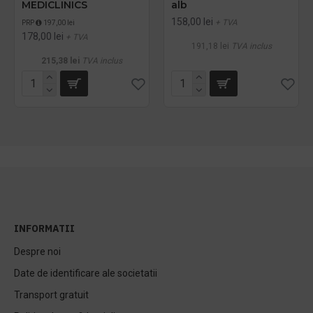
MEDICLINICS
alb
158,00 lei
+ TVA
PRP
197,00 lei
178,00 lei
+ TVA
191,18 lei
TVA inclus
215,38 lei
TVA inclus
INFORMATII
Despre noi
Date de identificare ale societatii
Transport gratuit