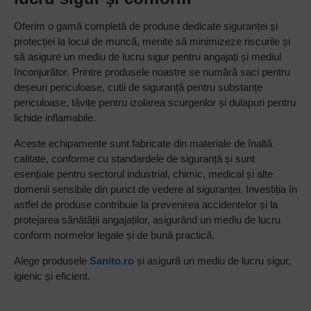
Oferim o gamă completă de produse dedicate siguranței și
protecției la locul de muncă, menite să minimizeze riscurile și
să asigure un mediu de lucru sigur pentru angajați și mediul
înconjurător. Printre produsele noastre se numără saci pentru
deșeuri periculoase, cutii de siguranță pentru substanțe
periculoase, tăvițe pentru izolarea scurgerilor și dulapuri pentru
lichide inflamabile.
Aceste echipamente sunt fabricate din materiale de înaltă
calitate, conforme cu standardele de siguranță și sunt
esențiale pentru sectorul industrial, chimic, medical și alte
domenii sensibile din punct de vedere al siguranței. Investiția în
astfel de produse contribuie la prevenirea accidentelor și la
protejarea sănătății angajaților, asigurând un mediu de lucru
conform normelor legale și de bună practică.
Alege produsele
Sanito.ro
și asigură un mediu de lucru sigur,
igienic și eficient.