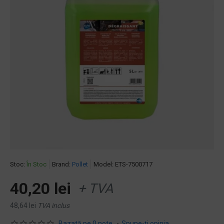
Stoc:
În Stoc
Brand:
Pollet
Model:
ETS-7500717
40,20 lei
+ TVA
48,64 lei
TVA inclus
Bazată pe 0 note.
-
Spune-ţi opinia