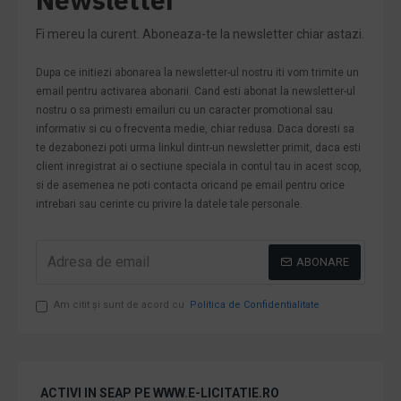
Fi mereu la curent. Aboneaza-te la newsletter chiar astazi.
Dupa ce initiezi abonarea la newsletter-ul nostru iti vom trimite un
email pentru activarea abonarii. Cand esti abonat la newsletter-ul
nostru o sa primesti emailuri cu un caracter promotional sau
informativ si cu o frecventa medie, chiar redusa. Daca doresti sa
te dezabonezi poti urma linkul dintr-un newsletter primit, daca esti
client inregistrat ai o sectiune speciala in contul tau in acest scop,
si de asemenea ne poti contacta oricand pe email pentru orice
intrebari sau cerinte cu privire la datele tale personale.
ABONARE
Am citit şi sunt de acord cu
Politica de Confidentialitate
ACTIVI IN SEAP PE WWW.E-LICITATIE.RO