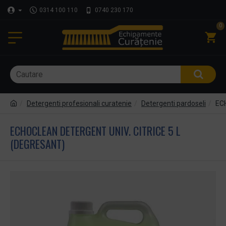
0314 100 110
0740 230 170
0
Detergenti profesionali curatenie
Detergenti pardoseli
EC
ECHOCLEAN DETERGENT UNIV. CITRICE 5 L
(DEGRESANT)