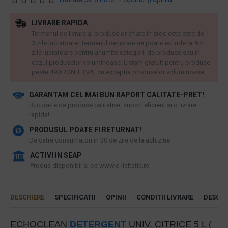
LIVRARE RAPIDA
Termenul de livrare al produselor aflate in stoc este este de 1-
3 zile lucratoare. Termenul de livrare se poate extinde la 4-5
zile lucratoare pentru anumite categorii de produse sau in
cazul produselor voluminoase. Livram gratuit pentru produse
peste 490 RON + TVA, cu exceptia produselor voluminoase.
GARANTAM CEL MAI BUN RAPORT CALITATE-PRET!
​Bucura-te de produse calitative, suport eficient si o livrare
rapida!
PRODUSUL POATE FI RETURNAT!
De catre consumatori in 30 de zile de la achizitie
ACTIVI IN SEAP
Produs disponibil si pe www.e-licitatie.ro
DESCRIERE
SPECIFICATII
OPINII
CONDITII LIVRARE
DESCAR
ECHOCLEAN
DETERGENT
UNIV. CITRICE 5 L (