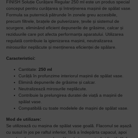
FINISH Soluție Curățare Regular 250 ml este un produs special
conceput pentru curățarea și întreținerea mașinii de spălat vase.
Formula sa puternică pătrunde în zonele greu accesibile,
precum filtrele, brațele de pulverizare, țevile și sistemul de
scurgere, eliminând eficient depunerile de grăsime, calcar și
reziduurile care pot afecta performanța aparatului. Utilizarea
regulată contribuie la igienizarea mașinii, neutralizarea
mirosurilor neplăcute și menținerea eficienței de spălare.
Caracteristici:
Cantitate:
250 ml
Curăță în profunzime interiorul mașinii de spălat vase.
Elimină depunerile de grăsime și calcar.
Neutralizează mirosurile neplăcute.
Contribuie la prelungirea duratei de viață a mașinii de
spălat vase.
Compatibilă cu toate modelele de mașini de spălat vase.
Mod de utilizare:
Se utilizează cu mașina de spălat vase goală. Flaconul se așază
cu susul în jos pe raftul inferior, fără a îndepărta capacul, apoi