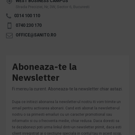
WEST BUSINESS CAMPUS
Strada Preciziei, Nr, 3W, Sector 6, Bucuresti
0314 100 110
0740 230 170
OFFICE@SANITO.RO
Aboneaza-te la
Newsletter
Fi mereu la curent. Aboneaza-te la newsletter chiar astazi.
Dupa ce initiezi abonarea la newsletter-ul nostru iti vom trimite un
email pentru activarea abonarii. Cand esti abonat la newsletter-ul
nostru o sa primesti emailuri cu un caracter promotional sau
informativ si cu o frecventa medie, chiar redusa. Daca doresti sa
te dezabonezi poti urma linkul dintr-un newsletter primit, daca esti
client inregistrat ai o sectiune speciala in contul tau in acest scop,