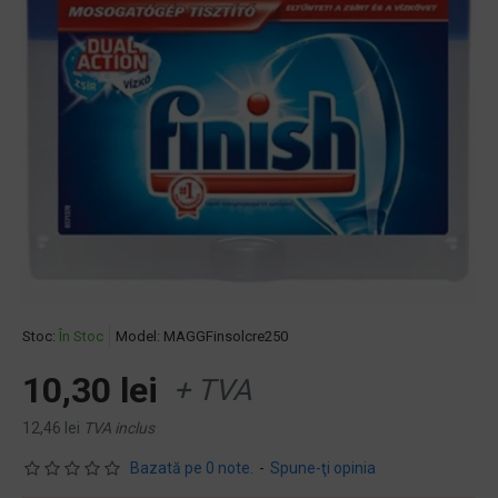
Stoc:
În Stoc
Model:
MAGGFinsolcre250
10,30 lei
+ TVA
12,46 lei
TVA inclus
Bazată pe 0 note.
-
Spune-ţi opinia