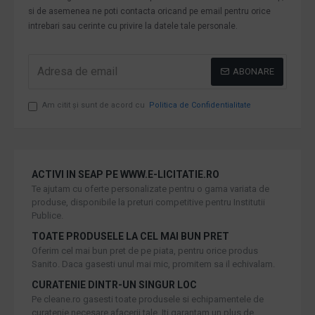
si de asemenea ne poti contacta oricand pe email pentru orice
intrebari sau cerinte cu privire la datele tale personale.
ABONARE
Am citit şi sunt de acord cu
Politica de Confidentialitate
ACTIVI IN SEAP PE WWW.E-LICITATIE.RO
Te ajutam cu oferte personalizate pentru o gama variata de
produse, disponibile la preturi competitive pentru Institutii
Publice.
TOATE PRODUSELE LA CEL MAI BUN PRET
Oferim cel mai bun pret de pe piata, pentru orice produs
Sanito. Daca gasesti unul mai mic, promitem sa il echivalam.
CURATENIE DINTR-UN SINGUR LOC
Pe cleane.ro gasesti toate produsele si echipamentele de
curatenie necesare afacerii tale. Iti garantam un plus de