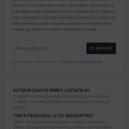
informativ si cu o frecventa medie, chiar redusa. Daca doresti sa
te dezabonezi poti urma linkul dintr-un newsletter primit, daca esti
client inregistrat ai o sectiune speciala in contul tau in acest scop,
si de asemenea ne poti contacta oricand pe email pentru orice
intrebari sau cerinte cu privire la datele tale personale.
ABONARE
Am citit şi sunt de acord cu
Politica de Confidentialitate
ACTIVI IN SEAP PE WWW.E-LICITATIE.RO
Te ajutam cu oferte personalizate pentru o gama variata de
produse, disponibile la preturi competitive pentru Institutii
Publice.
TOATE PRODUSELE LA CEL MAI BUN PRET
Oferim cel mai bun pret de pe piata, pentru orice produs
Sanito. Daca gasesti unul mai mic, promitem sa il echivalam.