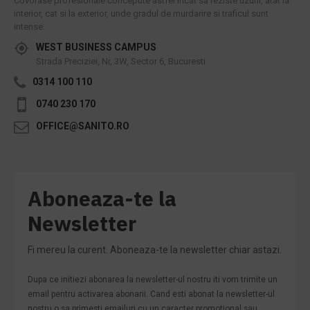
Covorase profesionale concepute astfel incat sa reziste uzurii, atat la
interior, cat si la exterior, unde gradul de murdarire si traficul sunt
intense.
WEST BUSINESS CAMPUS
Strada Preciziei, Nr, 3W, Sector 6, Bucuresti
0314 100 110
0740 230 170
OFFICE@SANITO.RO
Aboneaza-te la
Newsletter
Fi mereu la curent. Aboneaza-te la newsletter chiar astazi.
Dupa ce initiezi abonarea la newsletter-ul nostru iti vom trimite un
email pentru activarea abonarii. Cand esti abonat la newsletter-ul
nostru o sa primesti emailuri cu un caracter promotional sau