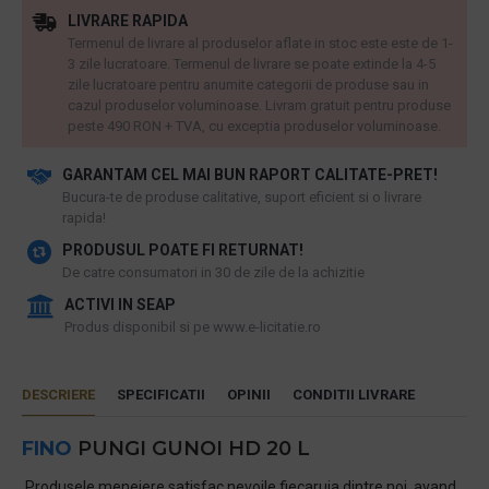
LIVRARE RAPIDA
Termenul de livrare al produselor aflate in stoc este este de 1-
3 zile lucratoare. Termenul de livrare se poate extinde la 4-5
zile lucratoare pentru anumite categorii de produse sau in
cazul produselor voluminoase. Livram gratuit pentru produse
peste 490 RON + TVA, cu exceptia produselor voluminoase.
GARANTAM CEL MAI BUN RAPORT CALITATE-PRET!
​Bucura-te de produse calitative, suport eficient si o livrare
rapida!
PRODUSUL POATE FI RETURNAT!
De catre consumatori in 30 de zile de la achizitie
ACTIVI IN SEAP
Produs disponibil si pe www.e-licitatie.ro
DESCRIERE
SPECIFICATII
OPINII
CONDITII LIVRARE
FINO
PUNGI GUNOI HD 20 L
Produsele menejere satisfac nevoile fiecaruia dintre noi, avand