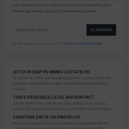
si de asemenea ne poti contacta oricand pe email pentru orice
intrebari sau cerinte cu privire la datele tale personale.
ABONARE
Am citit şi sunt de acord cu
Politica de Confidentialitate
ACTIVI IN SEAP PE WWW.E-LICITATIE.RO
Te ajutam cu oferte personalizate pentru o gama variata de
produse, disponibile la preturi competitive pentru Institutii
Publice.
TOATE PRODUSELE LA CEL MAI BUN PRET
Oferim cel mai bun pret de pe piata, pentru orice produs
Sanito. Daca gasesti unul mai mic, promitem sa il echivalam.
CURATENIE DINTR-UN SINGUR LOC
Pe cleane.ro gasesti toate produsele si echipamentele de
curatenie necesare afacerii tale. Iti garantam un plus de