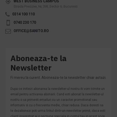
WEST BUSINESS CAMPUS
Strada Preciziei, Nr, 3W, Sector 6, Bucuresti
0314 100 110
0740 230 170
OFFICE@SANITO.RO
Aboneaza-te la
Newsletter
Fi mereu la curent. Aboneaza-te la newsletter chiar astazi.
Dupa ce initiezi abonarea la newsletter-ul nostru iti vom trimite un
email pentru activarea abonarii. Cand esti abonat la newsletter-ul
nostru o sa primesti emailuri cu un caracter promotional sau
informativ si cu o frecventa medie, chiar redusa. Daca doresti sa
te dezabonezi poti urma linkul dintr-un newsletter primit, daca esti
client inregistrat ai o sectiune speciala in contul tau in acest scop,