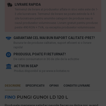
LIVRARE RAPIDA
Termenul de livrare al produselor aflate in stoc este este de 1-
3 zile lucratoare. Termenul de livrare se poate extinde la 4-5
zile lucratoare pentru anumite categorii de produse sau in
cazul produselor voluminoase. Livram gratuit pentru produse
peste 490 RON + TVA, cu exceptia produselor voluminoase.
GARANTAM CEL MAI BUN RAPORT CALITATE-PRET!
​Bucura-te de produse calitative, suport eficient si o livrare
rapida!
PRODUSUL POATE FI RETURNAT!
De catre consumatori in 30 de zile de la achizitie
ACTIVI IN SEAP
Produs disponibil si pe www.e-licitatie.ro
DESCRIERE
SPECIFICATII
OPINII
CONDITII LIVRARE
FINO
PUNGI GUNOI LD 120 L
Produsele menejere satisfac nevoile fiecaruia dintre noi, avand