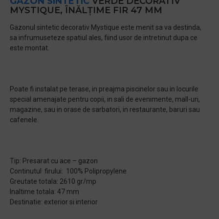
GAZON SINTETIC
VERDE DECORATIV
MYSTIQUE, ÎNĂLȚIME FIR 47 MM
Gazonul sintetic decorativ Mystique este menit sa va destinda,
sa infrumuseteze spatiul ales, fiind usor de intretinut dupa ce
este montat.
Poate fi instalat pe terase, in preajma piscinelor sau in locurile
special amenajate pentru copii, in sali de evenimente, mall-uri,
magazine, sau in orase de sarbatori, in restaurante, baruri sau
cafenele.
Tip: Presarat cu ace – gazon
Continutul firului: 100% Polipropylene
Greutate totala: 2610 gr/mp
Inaltime totala: 47 mm
Destinatie: exterior si interior