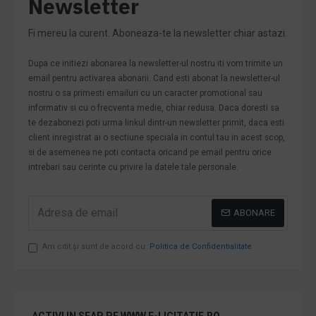
Newsletter
Fi mereu la curent. Aboneaza-te la newsletter chiar astazi.
Dupa ce initiezi abonarea la newsletter-ul nostru iti vom trimite un
email pentru activarea abonarii. Cand esti abonat la newsletter-ul
nostru o sa primesti emailuri cu un caracter promotional sau
informativ si cu o frecventa medie, chiar redusa. Daca doresti sa
te dezabonezi poti urma linkul dintr-un newsletter primit, daca esti
client inregistrat ai o sectiune speciala in contul tau in acest scop,
si de asemenea ne poti contacta oricand pe email pentru orice
intrebari sau cerinte cu privire la datele tale personale.
ABONARE
Am citit şi sunt de acord cu
Politica de Confidentialitate
ACTIVI IN SEAP PE WWW.E-LICITATIE.RO