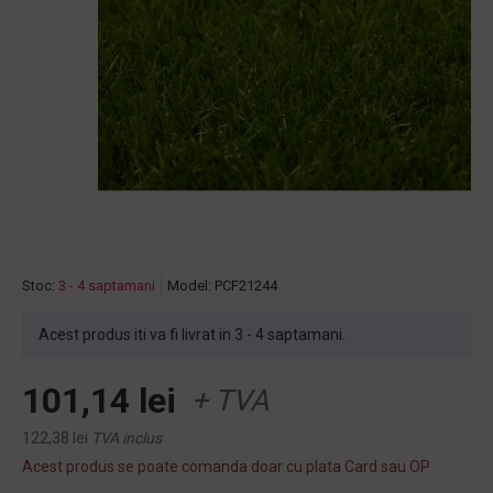
Stoc:
3 - 4 saptamani
Model:
PCF21244
Acest produs iti va fi livrat in 3 - 4 saptamani.
101,14 lei
+ TVA
122,38 lei
TVA inclus
Acest produs se poate comanda doar cu plata Card sau OP