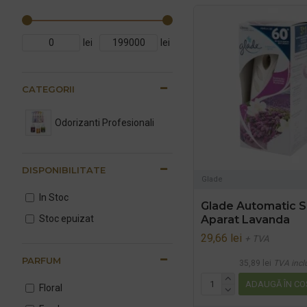
lei
lei
CATEGORII
Odorizanti Profesionali
DISPONIBILITATE
Glade
In Stoc
Glade Automatic S
Stoc epuizat
Aparat Lavanda
29,66 lei
+ TVA
PARFUM
35,89 lei
TVA incl
ADAUGĂ ÎN CO
Floral