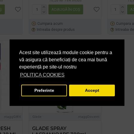
us
10,26 lei
TVA inclus
13,9
Ş
ADAUGĂ ÎN COŞ
A
Cumpara acum
Cumpara 
Intreaba despre produs
Intreaba d
STOC EPUIZAT
Acest site utilizează module cookie pentru a
vă asigura că beneficiați de cea mai bună
experiență pe site-ul nostru
POLITICA COOKIES
Preferinte
Accept
maggGltfrl
Glade
maggDocem
RESH
GLADE SPRAY