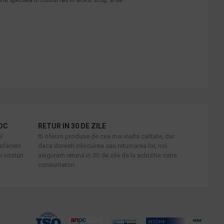
OC
RETUR IN 30 DE ZILE
i
Iti oferim produse de cea mai inalta calitate, dar
afacerii
daca doresti inlocuirea sau returnarea lor, noi
i costuri
asiguram returul in 30 de zile de la achizitie catre
consumatori.