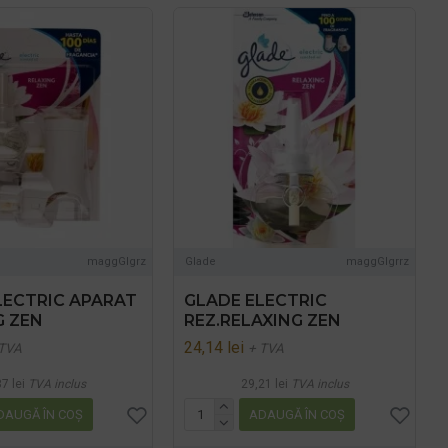
maggGlgrz
Glade
maggGlgrrz
LECTRIC APARAT
GLADE ELECTRIC
G ZEN
REZ.RELAXING ZEN
24,14 lei
 TVA
+ TVA
7 lei
TVA inclus
29,21 lei
TVA inclus
DAUGĂ ÎN COŞ
ADAUGĂ ÎN COŞ