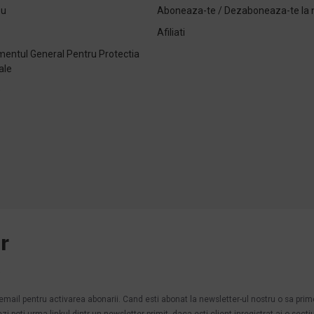
ou
Aboneaza-te / Dezaboneaza-te la 
Afiliati
entul General Pentru Protectia
ale
e
r
.
n email pentru activarea abonarii. Cand esti abonat la newsletter-ul nostru o sa pri
poti urma linkul dintr-un newsletter primit, daca esti client inregistrat ai o secti