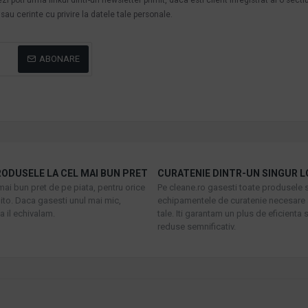
au cerinte cu privire la datele tale personale.
ABONARE
ODUSELE LA CEL MAI BUN PRET
CURATENIE DINTR-UN SINGUR L
mai bun pret de pe piata, pentru orice
Pe cleane.ro gasesti toate produsele s
to. Daca gasesti unul mai mic,
echipamentele de curatenie necesare 
 il echivalam.
tale. Iti garantam un plus de eficienta s
reduse semnificativ.