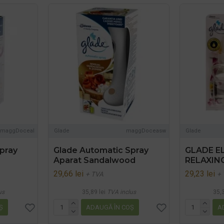
maggDoceal
Glade
maggDoceasw
Glade
pray
Glade Automatic Spray
GLADE E
Aparat Sandalwood
RELAXIN
29,66 lei
29,23 lei
+ TVA
+
us
35,89 lei
TVA inclus
35,3
Ş
ADAUGĂ ÎN COŞ
A