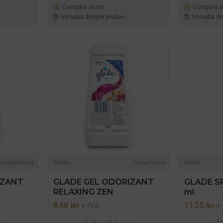
Cumpara acum
Cumpara 
Intreaba despre produs
Intreaba d
maggGlasma
Glade
maggGlasrz
Glade
IZANT
GLADE GEL ODORIZANT
GLADE S
RELAXING ZEN
ml
8,48 lei
11,55 lei
+ TVA
+