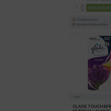
10,26 lei
TVA incl
ADAUGĂ ÎN CO
Cumpara acum
Intreaba despre produs
Glade
GLADE TOUCH&F