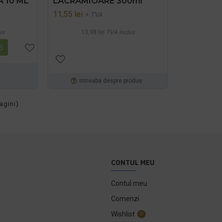
 10 ML
LACRAMIOARE 300ml
11,55 lei
+ TVA
us
13,98 lei
TVA inclus
Ş
Intreaba despre produs
agini)
CONTUL MEU
Contul meu
Comenzi
Wishlist
0