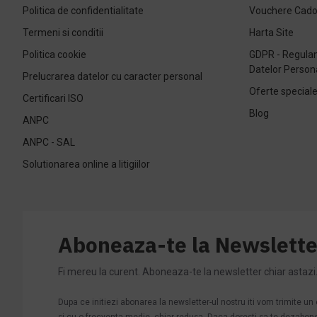
Politica de confidentialitate
Vouchere Cad
Termeni si conditii
Harta Site
Politica cookie
GDPR - Regulam
Datelor Person
Prelucrarea datelor cu caracter personal
Oferte special
Certificari ISO
Blog
ANPC
ANPC - SAL
Solutionarea online a litigiilor
Aboneaza-te la Newslette
Fi mereu la curent. Aboneaza-te la newsletter chiar astazi
Dupa ce initiezi abonarea la newsletter-ul nostru iti vom trimite u
si cu o frecventa medie, chiar redusa. Daca doresti sa te dezabonezi 