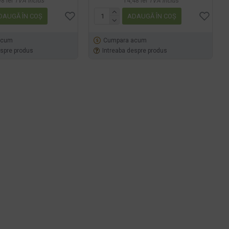
8 lei
TVA inclus
14,48 lei
TVA inclus
DAUGĂ ÎN COŞ
ADAUGĂ ÎN COŞ
acum
Cumpara acum
espre produs
Intreaba despre produs