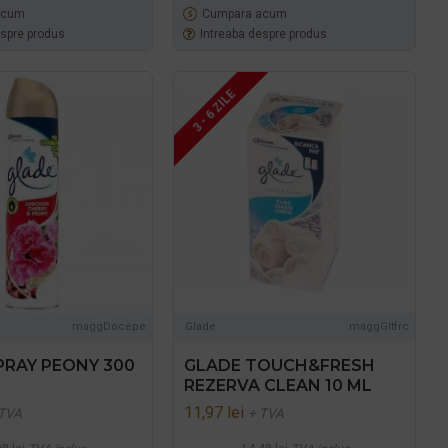
acum
Cumpara acum
espre produs
Intreaba despre produs
3 - 6 ZILE
maggDocepe
Glade
maggGltfrc
PRAY PEONY 300
GLADE TOUCH&FRESH
REZERVA CLEAN 10 ML
11,97 lei
 TVA
+ TVA