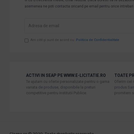
asemenea ne poti contacta oricand pe email pentru orice intrebari s
Am citit şi sunt de acord cu
Politica de Confidentialitate
ACTIVI IN SEAP PE WWW.E-LICITATIE.RO
TOATE PR
Te ajutam cu oferte personalizate pentru o gama
Oferim cel 
variata de produse, disponibile la preturi
produs Sani
competitive pentru Institutii Publice.
promitem sa