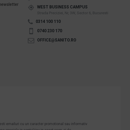
newsletter
WEST BUSINESS CAMPUS
Strada Preciziei, Nr, 3W, Sector 6, Bucuresti
0314 100 110
0740 230 170
OFFICE@SANITO.RO
mesti emailuri cu un caracter promotional sau informativ
une speciala in contul tau in acest scop, si de