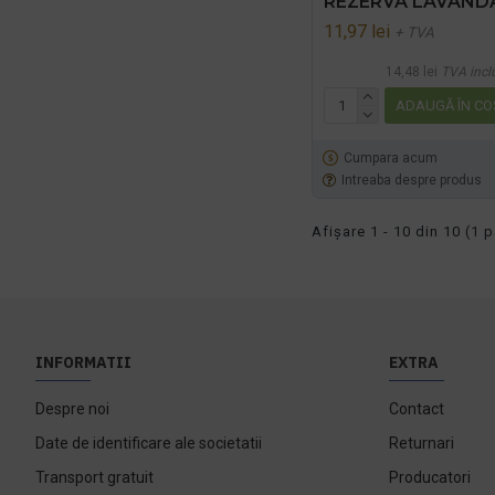
REZERVA LAVANDA
11,97 lei
+ TVA
14,48 lei
TVA incl
ADAUGĂ ÎN CO
Cumpara acum
Intreaba despre produs
Afişare 1 - 10 din 10 (1 p
INFORMATII
EXTRA
Despre noi
Contact
Date de identificare ale societatii
Returnari
Transport gratuit
Producatori