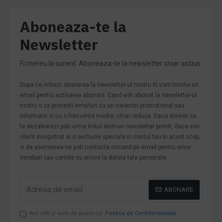
Aboneaza-te la
Newsletter
Fi mereu la curent. Aboneaza-te la newsletter chiar astazi.
Dupa ce initiezi abonarea la newsletter-ul nostru iti vom trimite un
email pentru activarea abonarii. Cand esti abonat la newsletter-ul
nostru o sa primesti emailuri cu un caracter promotional sau
informativ si cu o frecventa medie, chiar redusa. Daca doresti sa
te dezabonezi poti urma linkul dintr-un newsletter primit, daca esti
client inregistrat ai o sectiune speciala in contul tau in acest scop,
si de asemenea ne poti contacta oricand pe email pentru orice
intrebari sau cerinte cu privire la datele tale personale.
ABONARE
Am citit şi sunt de acord cu
Politica de Confidentialitate