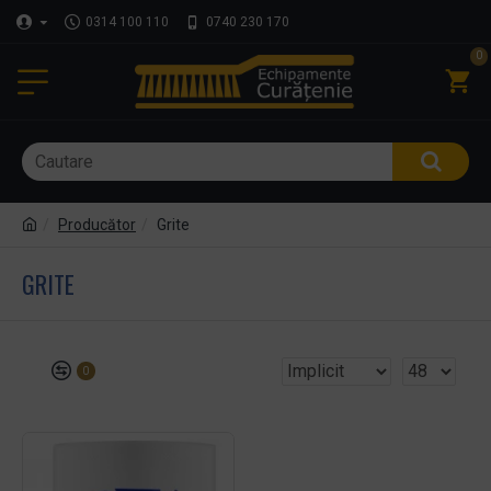
0314 100 110
0740 230 170
0
Producător
Grite
GRITE
0