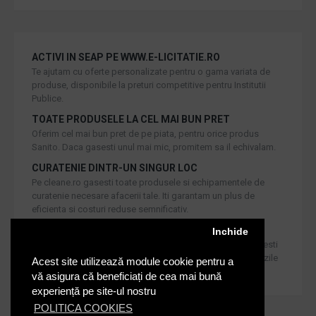
ACTIVI IN SEAP PE WWW.E-LICITATIE.RO
Te ajutam cu oferte personalizate pentru o gama variata de
produse, disponibile la preturi competitive pentru Institutii
Publice.
TOATE PRODUSELE LA CEL MAI BUN PRET
Oferim cel mai bun pret de pe piata, pentru orice produs
Sanito. Daca gasesti unul mai mic, promitem sa il echivalam.
CURATENIE DINTR-UN SINGUR LOC
Pe cleane.ro gasesti toate produsele si echipamentele de
curatenie necesare afacerii tale. Iti garantam un plus de
eficienta si costuri reduse semnificativ.
RETUR IN 30 DE ZILE
Inchide
Iti oferim produse de cea mai inalta calitate, dar daca doresti
inlocuirea sau returnarea lor, noi asiguram returul in 30 de zile
Acest site utilizează module cookie pentru a
de la achizitie catre consumatori.
vă asigura că beneficiați de cea mai bună
experiență pe site-ul nostru
POLITICA COOKIES