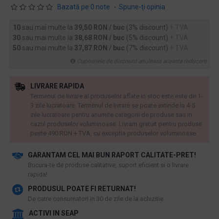
Bazată pe 0 note.
-
Spune-ţi opinia
10
sau mai multe la
39,50 RON / buc
(3% discount)
+ TVA
30
sau mai multe la
38,68 RON / buc
(5% discount)
+ TVA
50
sau mai multe la
37,87 RON / buc
(7% discount)
+ TVA
Cupoanele de discount anuleaza aceasta reducere
LIVRARE RAPIDA
Termenul de livrare al produselor aflate in stoc este este de 1-
3 zile lucratoare. Termenul de livrare se poate extinde la 4-5
zile lucratoare pentru anumite categorii de produse sau in
cazul produselor voluminoase. Livram gratuit pentru produse
peste 490 RON + TVA, cu exceptia produselor voluminoase.
GARANTAM CEL MAI BUN RAPORT CALITATE-PRET!
​Bucura-te de produse calitative, suport eficient si o livrare
rapida!
PRODUSUL POATE FI RETURNAT!
De catre consumatori in 30 de zile de la achizitie
ACTIVI IN SEAP