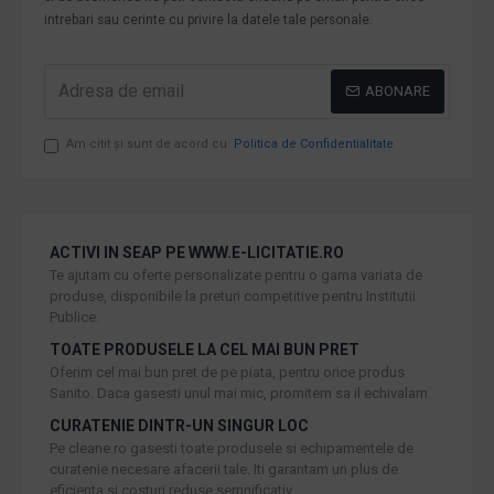
intrebari sau cerinte cu privire la datele tale personale.
ABONARE
Am citit şi sunt de acord cu
Politica de Confidentialitate
ACTIVI IN SEAP PE WWW.E-LICITATIE.RO
Te ajutam cu oferte personalizate pentru o gama variata de
produse, disponibile la preturi competitive pentru Institutii
Publice.
TOATE PRODUSELE LA CEL MAI BUN PRET
Oferim cel mai bun pret de pe piata, pentru orice produs
Sanito. Daca gasesti unul mai mic, promitem sa il echivalam.
CURATENIE DINTR-UN SINGUR LOC
Pe cleane.ro gasesti toate produsele si echipamentele de
curatenie necesare afacerii tale. Iti garantam un plus de
eficienta si costuri reduse semnificativ.