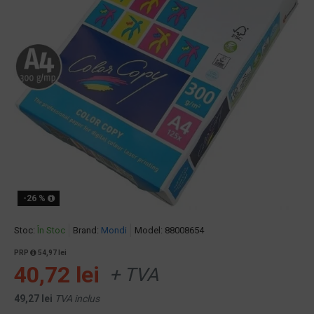
-26 %
Stoc:
În Stoc
Brand:
Mondi
Model:
88008654
PRP
54,97 lei
40,72 lei
+ TVA
49,27 lei
TVA inclus