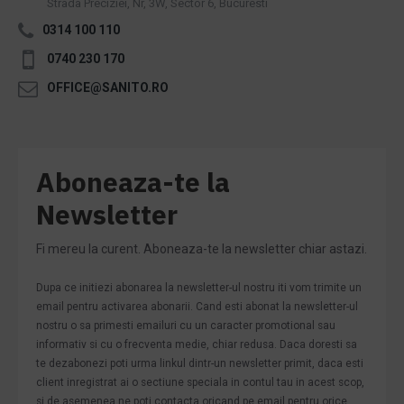
Strada Preciziei, Nr, 3W, Sector 6, Bucuresti
0314 100 110
0740 230 170
OFFICE@SANITO.RO
Aboneaza-te la
Newsletter
Fi mereu la curent. Aboneaza-te la newsletter chiar astazi.
Dupa ce initiezi abonarea la newsletter-ul nostru iti vom trimite un
email pentru activarea abonarii. Cand esti abonat la newsletter-ul
nostru o sa primesti emailuri cu un caracter promotional sau
informativ si cu o frecventa medie, chiar redusa. Daca doresti sa
te dezabonezi poti urma linkul dintr-un newsletter primit, daca esti
client inregistrat ai o sectiune speciala in contul tau in acest scop,
si de asemenea ne poti contacta oricand pe email pentru orice