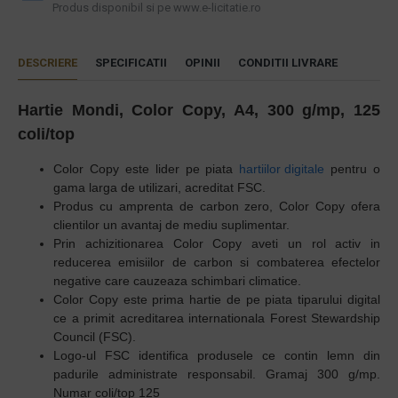
Produs disponibil si pe www.e-licitatie.ro
DESCRIERE
SPECIFICATII
OPINII
CONDITII LIVRARE
Hartie Mondi, Color Copy, A4, 300 g/mp, 125
coli/top
Color Copy este lider pe piata
hartiilor digitale
pentru o
gama larga de utilizari, acreditat FSC.
Produs cu amprenta de carbon zero, Color Copy ofera
clientilor un avantaj de mediu suplimentar.
Prin achizitionarea Color Copy aveti un rol activ in
reducerea emisiilor de carbon si combaterea efectelor
negative care cauzeaza schimbari climatice.
Color Copy este prima hartie de pe piata tiparului digital
ce a primit acreditarea internationala Forest Stewardship
Council (FSC).
Logo-ul FSC identifica produsele ce contin lemn din
padurile administrate responsabil. Gramaj 300 g/mp.
Numar coli/top 125