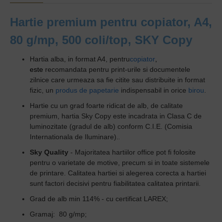
Hartie premium pentru copiator, A4,
80 g/mp, 500 coli/top, SKY Copy
Hartia alba, in format A4, pentru
copiator
,
este
recomandata pentru print-urile si documentele
zilnice care urmeaza sa fie citite sau distribuite in format
fizic, un
produs de papetarie
indispensabil in orice
birou
.
Hartie cu un grad foarte ridicat de alb, de calitate
premium, h
artia Sky Copy este incadrata in Clasa C de
luminozitate (gradul de alb) conform C.I.E. (Comisia
Internationala de Iluminare).
.
Sky Quality
- Majoritatea hartiilor office pot fi folosite
pentru o varietate de motive, precum si in toate sistemele
de printare. Calitatea hartiei si alegerea corecta a hartiei
sunt factori decisivi pentru fiabilitatea calitatea printarii.
Grad de alb min 114% - cu certificat LAREX;
Gramaj: 80 g/mp;