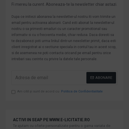
Fi mereu la curent. Aboneaza-te la newsletter chiar astazi.
Dupa ce initiezi abonarea la newsletter-ul nostru iti vom trimite un
email pentru activarea abonarii. Cand esti abonat la newsletter-ul
nostru o sa primesti emailuri cu un caracter promotional sau
informativ si cu o frecventa medie, chiar redusa. Daca doresti sa
te dezabonezi poti urma linkul dintr-un newsletter primit, daca esti
client inregistrat ai o sectiune speciala in contul tau in acest scop,
si de asemenea ne poti contacta oricand pe email pentru orice
intrebari sau cerinte cu privire la datele tale personale.
ABONARE
Am citit şi sunt de acord cu
Politica de Confidentialitate
ACTIVI IN SEAP PE WWW.E-LICITATIE.RO
Te ajutam cu oferte personalizate pentru o gama variata de