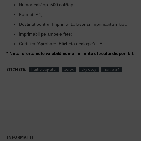
Numar coli/top:
500 coli/top;
Format: A4;
Destinat pentru: Imprimanta laser si Imprimanta inkjet;
Imprimabil pe ambele fețe;
Certificat/Aprobare: Eticheta ecologică UE;
* Nota: oferta este valabilă numai în limita stocului disponibil.
ETICHETE:
hartie copiator
xerox
sky copy
hartie a4
INFORMATII