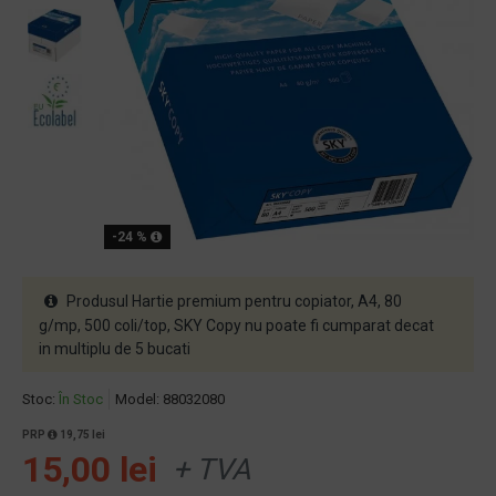
-24 %
Produsul Hartie premium pentru copiator, A4, 80
g/mp, 500 coli/top, SKY Copy nu poate fi cumparat decat
in multiplu de 5 bucati
Stoc:
În Stoc
Model:
88032080
PRP
19,75 lei
15,00 lei
+ TVA