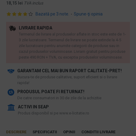
18,15 lei
TVA inclus
Bazată pe 3 note.
-
Spune-ţi opinia
LIVRARE RAPIDA
Termenul de livrare al produselor aflate in stoc este este de 1-
3 zile lucratoare. Termenul de livrare se poate extinde la 4-5
zile lucratoare pentru anumite categorii de produse sau in
cazul produselor voluminoase. Livram gratuit pentru produse
peste 490 RON + TVA, cu exceptia produselor voluminoase.
GARANTAM CEL MAI BUN RAPORT CALITATE-PRET!
​Bucura-te de produse calitative, suport eficient si o livrare
rapida!
PRODUSUL POATE FI RETURNAT!
De catre consumatori in 30 de zile de la achizitie
ACTIVI IN SEAP
Produs disponibil si pe www.e-licitatie.ro
DESCRIERE
SPECIFICATII
OPINII
CONDITII LIVRARE