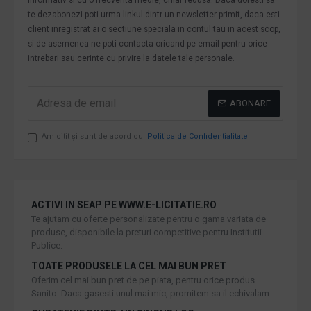
te dezabonezi poti urma linkul dintr-un newsletter primit, daca esti
client inregistrat ai o sectiune speciala in contul tau in acest scop,
si de asemenea ne poti contacta oricand pe email pentru orice
intrebari sau cerinte cu privire la datele tale personale.
ABONARE
Am citit şi sunt de acord cu
Politica de Confidentialitate
ACTIVI IN SEAP PE WWW.E-LICITATIE.RO
Te ajutam cu oferte personalizate pentru o gama variata de
produse, disponibile la preturi competitive pentru Institutii
Publice.
TOATE PRODUSELE LA CEL MAI BUN PRET
Oferim cel mai bun pret de pe piata, pentru orice produs
Sanito. Daca gasesti unul mai mic, promitem sa il echivalam.