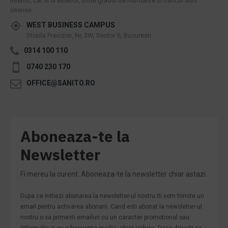
interior, cat si la exterior, unde gradul de murdarire si traficul sunt
intense.
WEST BUSINESS CAMPUS
Strada Preciziei, Nr, 3W, Sector 6, Bucuresti
0314 100 110
0740 230 170
OFFICE@SANITO.RO
Aboneaza-te la
Newsletter
Fi mereu la curent. Aboneaza-te la newsletter chiar astazi.
Dupa ce initiezi abonarea la newsletter-ul nostru iti vom trimite un
email pentru activarea abonarii. Cand esti abonat la newsletter-ul
nostru o sa primesti emailuri cu un caracter promotional sau
informativ si cu o frecventa medie, chiar redusa. Daca doresti sa