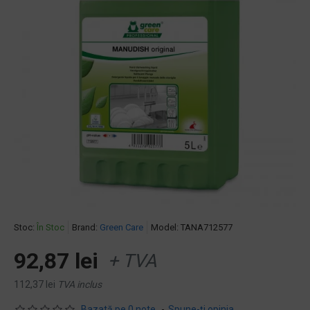
Stoc:
În Stoc
Brand:
Green Care
Model:
TANA712577
92,87 lei
+ TVA
112,37 lei
TVA inclus
Bazată pe 0 note.
-
Spune-ţi opinia