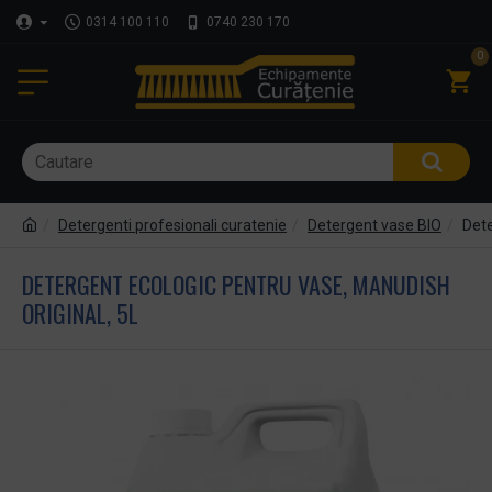
0314 100 110
0740 230 170
0
Detergenti profesionali curatenie
Detergent vase BIO
Dete
DETERGENT ECOLOGIC PENTRU VASE, MANUDISH
ORIGINAL, 5L