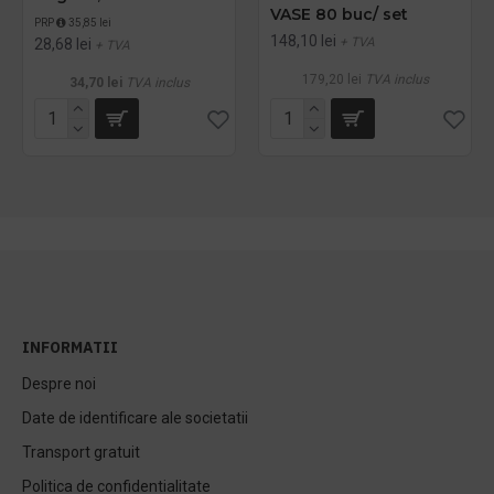
VASE 80 buc/ set
PRP
35,85 lei
148,10 lei
+ TVA
28,68 lei
+ TVA
179,20 lei
TVA inclus
34,70 lei
TVA inclus
INFORMATII
Despre noi
Date de identificare ale societatii
Transport gratuit
Politica de confidentialitate