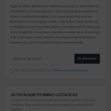
Dupa ce initiezi abonarea la newsletter-ul nostru iti vom trimite un
email pentru activarea abonarii. Cand esti abonat la newsletter-ul
nostru o sa primesti emailuri cu un caracter promotional sau
informativ si cu o frecventa medie, chiar redusa. Daca doresti sa
te dezabonezi poti urma linkul dintr-un newsletter primit, daca esti
client inregistrat ai o sectiune speciala in contul tau in acest scop,
si de asemenea ne poti contacta oricand pe email pentru orice
intrebari sau cerinte cu privire la datele tale personale.
ABONARE
Am citit şi sunt de acord cu
Politica de Confidentialitate
ACTIVI IN SEAP PE WWW.E-LICITATIE.RO
Te ajutam cu oferte personalizate pentru o gama variata de
produse, disponibile la preturi competitive pentru Institutii
Publice.