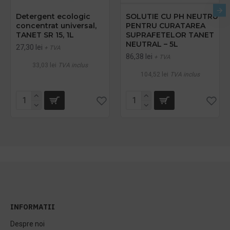
Detergent ecologic
SOLUTIE CU PH NEUTRU
concentrat universal,
PENTRU CURATAREA
TANET SR 15, 1L
SUPRAFETELOR TANET
NEUTRAL – 5L
27,30 lei
+ TVA
86,38 lei
+ TVA
33,03 lei
TVA inclus
104,52 lei
TVA inclus
INFORMATII
Despre noi