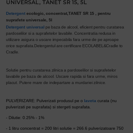
UNIVERSAL, TANET SR 15, 5L
Detergent
ecologic, concentrat,TANET SR 15 , pentru
suprafete universale, 5l
Detergent universal
pe baza de alcool, eficient pentru curatarea
pardoselilor si a suprafetelor lavabile.
Concentratia redusa in
utilizare asigura o uscare impecabila fara urme de pe aproape
orice suprafata.
Detergentul are certificare ECOLABEL&Cradle to
Cradle.
Solutie pentru curatarea zilnica a pardoselilor si suprafetelor
lavabile pe baza de alcool. Uscare rapida si fara urme, miros
placut. Putere mare de indepartare a murdariei zilnice.
PULVERIZARE: Pulverizati produsul pe o
laveta
curata (nu
pulverizati pe suprafata) si stergeti suprafata.
- Dilutie: 0.25% - 1%
- 1 litru concentrat = 200 litri solutie = 266.6 pulverizatoare 750