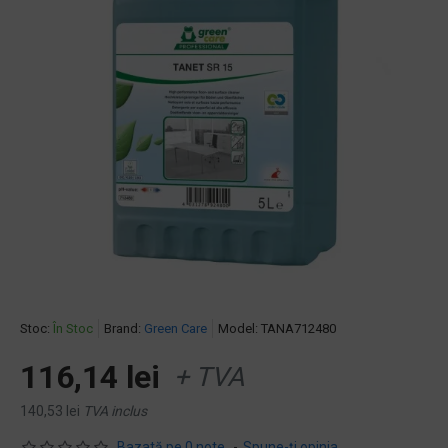
Stoc:
În Stoc
Brand:
Green Care
Model:
TANA712480
116,14 lei
+ TVA
140,53 lei
TVA inclus
Bazată pe 0 note.
-
Spune-ţi opinia