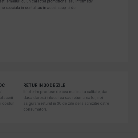
mesti emailuri cu un caracter promotional sau informativ
une speciala in contul tau in acest scop, si de
OC
RETUR IN 30 DE ZILE
i
Iti oferim produse de cea mai inalta calitate, dar
afacerii
daca doresti inlocuirea sau returnarea lor, noi
i costuri
asiguram returul in 30 de zile de la achizitie catre
consumatori.