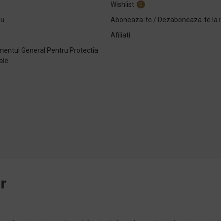
Wishlist
0
ou
Aboneaza-te / Dezaboneaza-te la 
Afiliati
entul General Pentru Protectia
ale
e
r
.