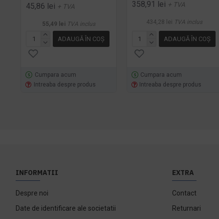
358,91 lei
+ TVA
45,86 lei
+ TVA
434,28 lei
TVA inclus
55,49 lei
TVA inclus
ADAUGĂ ÎN COŞ
ADAUGĂ ÎN COŞ
Cumpara acum
Cumpara acum
Intreaba despre produs
Intreaba despre produs
INFORMATII
EXTRA
Despre noi
Contact
Date de identificare ale societatii
Returnari