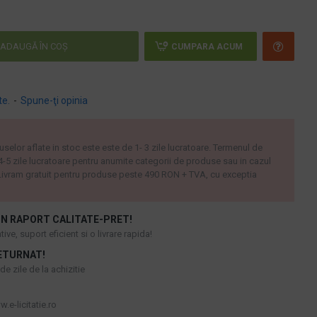
ADAUGĂ ÎN COŞ
CUMPARA ACUM
te.
-
Spune-ţi opinia
uselor aflate in stoc este este de 1- 3 zile lucratoare. Termenul de
 4-5 zile lucratoare pentru anumite categorii de produse sau in cazul
ivram gratuit pentru produse peste 490 RON + TVA, cu exceptia
N RAPORT CALITATE-PRET!
ive, suport eficient si o livrare rapida!
ETURNAT!
e zile de la achizitie
.e-licitatie.ro