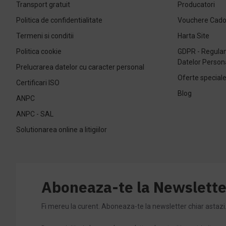
Transport gratuit
Producatori
Politica de confidentialitate
Vouchere Cad
Termeni si conditii
Harta Site
Politica cookie
GDPR - Regulam
Datelor Person
Prelucrarea datelor cu caracter personal
Oferte special
Certificari ISO
Blog
ANPC
ANPC - SAL
Solutionarea online a litigiilor
Aboneaza-te la Newslette
Fi mereu la curent. Aboneaza-te la newsletter chiar astazi