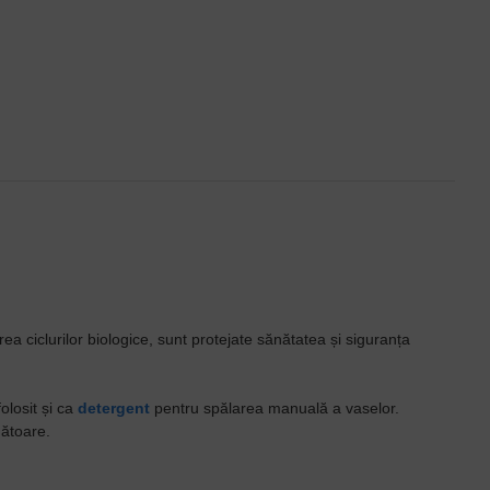
a ciclurilor biologice, sunt protejate sănătatea și siguranța
olosit și ca
detergent
pentru spălarea manuală a vaselor.
mătoare.