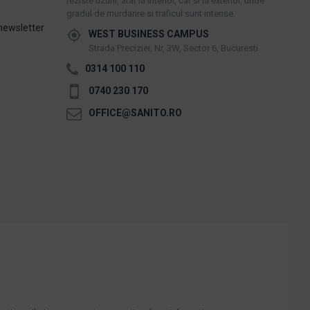
reziste uzurii, atat la interior, cat si la exterior, unde
gradul de murdarire si traficul sunt intense.
newsletter
WEST BUSINESS CAMPUS
Strada Preciziei, Nr, 3W, Sector 6, Bucuresti
0314 100 110
0740 230 170
OFFICE@SANITO.RO