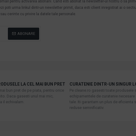
n email pentru activarea abonarii. Cand esti abonat la newsletter-ul nostru o sa pri
poti urma linkul dintr-un newsletter primit, daca esti client inregistrat ai o secti
au cerinte cu privire la datele tale personale.
ABONARE
ODUSELE LA CEL MAI BUN PRET
CURATENIE DINTR-UN SINGUR L
mai bun pret de pe piata, pentru orice
Pe cleane.ro gasesti toate produsele s
to. Daca gasesti unul mai mic,
echipamentele de curatenie necesare 
 il echivalam.
tale. Iti garantam un plus de eficienta s
reduse semnificativ.