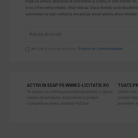
Dupa ce initiezi abonarea la newsletter-ul nostru iti vom trimite u
si cu o frecventa medie, chiar redusa. Daca doresti sa te dezabonezi 
asemenea ne poti contacta oricand pe email pentru orice intrebari s
Am citit şi sunt de acord cu
Politica de Confidentialitate
ACTIVI IN SEAP PE WWW.E-LICITATIE.RO
TOATE PR
Te ajutam cu oferte personalizate pentru o gama
Oferim cel 
variata de produse, disponibile la preturi
produs Sani
competitive pentru Institutii Publice.
promitem sa