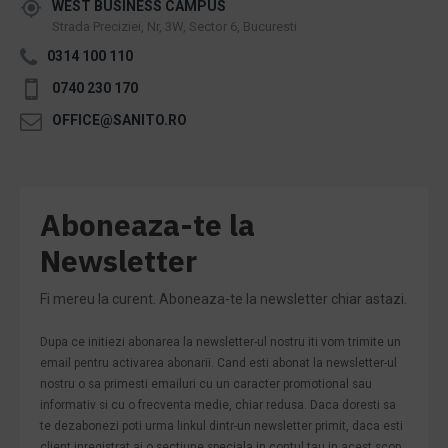
WEST BUSINESS CAMPUS
Strada Preciziei, Nr, 3W, Sector 6, Bucuresti
0314 100 110
0740 230 170
OFFICE@SANITO.RO
Aboneaza-te la
Newsletter
Fi mereu la curent. Aboneaza-te la newsletter chiar astazi.
Dupa ce initiezi abonarea la newsletter-ul nostru iti vom trimite un
email pentru activarea abonarii. Cand esti abonat la newsletter-ul
nostru o sa primesti emailuri cu un caracter promotional sau
informativ si cu o frecventa medie, chiar redusa. Daca doresti sa
te dezabonezi poti urma linkul dintr-un newsletter primit, daca esti
client inregistrat ai o sectiune speciala in contul tau in acest scop,