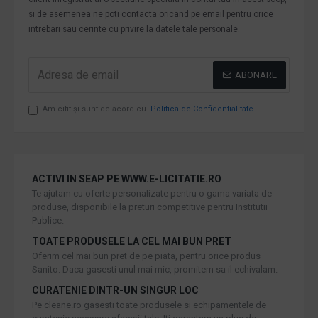
si de asemenea ne poti contacta oricand pe email pentru orice
intrebari sau cerinte cu privire la datele tale personale.
ABONARE
Am citit şi sunt de acord cu
Politica de Confidentialitate
ACTIVI IN SEAP PE WWW.E-LICITATIE.RO
Te ajutam cu oferte personalizate pentru o gama variata de
produse, disponibile la preturi competitive pentru Institutii
Publice.
TOATE PRODUSELE LA CEL MAI BUN PRET
Oferim cel mai bun pret de pe piata, pentru orice produs
Sanito. Daca gasesti unul mai mic, promitem sa il echivalam.
CURATENIE DINTR-UN SINGUR LOC
Pe cleane.ro gasesti toate produsele si echipamentele de