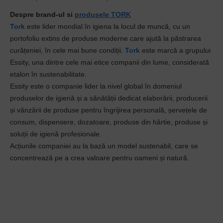
Despre brand-ul si
produsele TORK
Tork
este lider mondial în igiena la locul de muncă, cu un
portofoliu extins de produse moderne care ajută la păstrarea
curățeniei, în cele mai bune condiții.
Tork
este marcă a grupului
Essity, una dintre cele mai etice companii din lume, considerată
etalon în sustenabilitate.
Essity este o companie lider la nivel global în domeniul
produselor de igienă și a sănătății dedicat elaborării, producerii
și vânzării de produse pentru îngrijirea personală, șervețele de
consum, dispensere, dozatoare, produse din hârtie, produse și
soluții de igienă profesionale.
Acțiunile companiei au la bază un model sustenabil, care se
concentrează pe a crea valoare pentru oameni și natură.