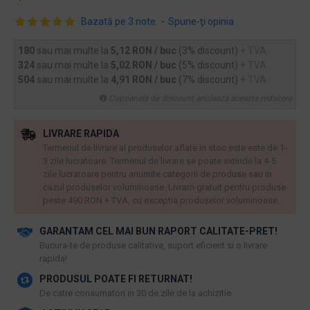
Bazată pe 3 note.
-
Spune-ţi opinia
180
sau mai multe la
5,12 RON / buc
(3% discount)
+ TVA
324
sau mai multe la
5,02 RON / buc
(5% discount)
+ TVA
504
sau mai multe la
4,91 RON / buc
(7% discount)
+ TVA
Cupoanele de discount anuleaza aceasta reducere
LIVRARE RAPIDA
Termenul de livrare al produselor aflate in stoc este este de 1-
3 zile lucratoare. Termenul de livrare se poate extinde la 4-5
zile lucratoare pentru anumite categorii de produse sau in
cazul produselor voluminoase. Livram gratuit pentru produse
peste 490 RON + TVA, cu exceptia produselor voluminoase.
GARANTAM CEL MAI BUN RAPORT CALITATE-PRET!
​Bucura-te de produse calitative, suport eficient si o livrare
rapida!
PRODUSUL POATE FI RETURNAT!
De catre consumatori in 30 de zile de la achizitie