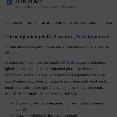
ACTIVI IN SEAP
Produs disponibil si pe www.e-licitatie.ro
DESCRIERE
SPECIFICATII
OPINII
CONDITII LIVRARE
DESCAR
Hârtie igienică pliată, 2 straturi,
Tork
Advanced
*pretul afisat este pentru o bucata. Produsul se vinde la bax de
36 bucati.
Sistemul de hârtie igienică împăturită
Tork
asigură distribuirea
igienică, bucată cu bucată, reducând pierderile și costurile de
întreținere. Hârtia igienică
Tork
Advanced împăturită oferă un
raport optim costuri/performanță. Acest sistem este ideal pentru
locurile cu trafic scăzut până la trafic mediu, în special pentru
mediile din instituțiile de sănătate și HoReCa.
Dozare porție cu porție pentru consum redus și igienă
sporită
Ușor de reîncărcat: întreținere redusă