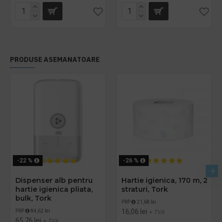
PRODUSE ASEMANATOARE
-22 %
-26 %
Dispenser alb pentru
Hartie igienica, 170 m, 2
hartie igienica pliata,
straturi, Tork
bulk, Tork
PRP
21,68 lei
16,06 lei
PRP
84,62 lei
+ TVA
65,76 lei
+ TVA