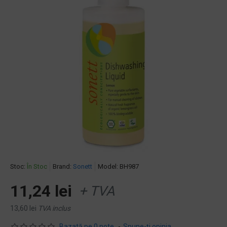
Stoc:
În Stoc
Brand:
Sonett
Model:
BH987
11,24 lei
+ TVA
13,60 lei
TVA inclus
Bazată pe 0 note.
-
Spune-ţi opinia