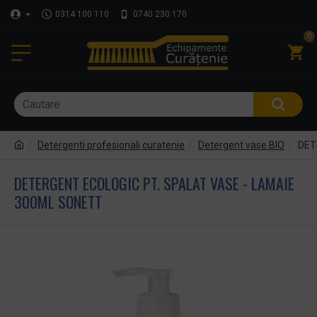
0314 100 110
0740 230 170
0
Detergenti profesionali curatenie
Detergent vase BIO
DET
DETERGENT ECOLOGIC PT. SPALAT VASE - LAMAIE
300ML SONETT