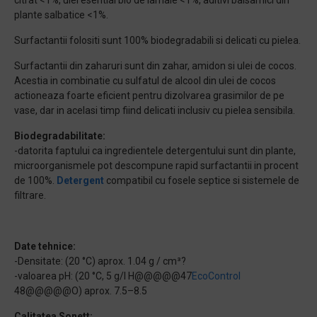
citrat <1%, ulei esential bio de lamaie <1%, aditivi balsamici din
plante salbatice <1%.
Surfactantii folositi sunt 100% biodegradabili si delicati cu pielea.
Surfactantii din zaharuri sunt din zahar, amidon si ulei de cocos.
Acestia in combinatie cu sulfatul de alcool din ulei de cocos
actioneaza foarte eficient pentru dizolvarea grasimilor de pe
vase, dar in acelasi timp fiind delicati inclusiv cu pielea sensibila.
Biodegradabilitate:
-datorita faptului ca ingredientele detergentului sunt din plante,
microorganismele pot descompune rapid surfactantii in procent
de 100%.
Detergent
compatibil cu fosele septice si sistemele de
filtrare.
Date tehnice:
-Densitate: (20 °C) aprox. 1.04 g / cm³?
-valoarea pH: (20 °C, 5 g/l H@@@@@47
EcoControl
48@@@@@O) aprox. 7.5–8.5
Calitatea Sonett: