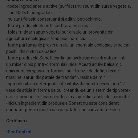
-
toate ingredientele active (surfactantii) sunt din surse vegetale,
fiind 100% biodegradabili;
-nu sunt folositi conservanti si aditivi petrochimici;
-toate produsele Sonett sunt fara enzime;
-folosim doar sapun vegetal pur din uleiuri provenite din
agricultura ecologica si/sau biodinamica;
-toate parfumurile provin din uleiuri esentiale ecologice si pe cat
posibil din culturi salbatice;
-toate produsele Sonett contin aditivi balsamici ritmatizati intr-
un mixer oloid printr-o formula unica. Acesti aditivi balsamici
unici sunt compusi din: tamaie, aur, frunze de dafin, ulei de
masline, saruri din petale de trandafir, rasina de mir.
-apa folosita la detergenti este vitalizata prin trecerea prin 12
vase de sticla in forma de ou, creandu-se un sistem de tip vortex
care reproduce miscarea naturala a apei din raurile de la munte.
-nici un ingredient din produsele Sonett nu este considerat
daunator pentru mediu sau sanatate, sau cauzator de alergii.
Certificari:
-
EcoControl