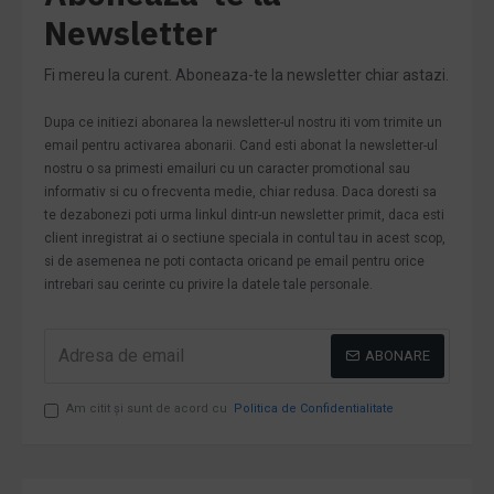
Newsletter
Fi mereu la curent. Aboneaza-te la newsletter chiar astazi.
Dupa ce initiezi abonarea la newsletter-ul nostru iti vom trimite un
email pentru activarea abonarii. Cand esti abonat la newsletter-ul
nostru o sa primesti emailuri cu un caracter promotional sau
informativ si cu o frecventa medie, chiar redusa. Daca doresti sa
te dezabonezi poti urma linkul dintr-un newsletter primit, daca esti
client inregistrat ai o sectiune speciala in contul tau in acest scop,
si de asemenea ne poti contacta oricand pe email pentru orice
intrebari sau cerinte cu privire la datele tale personale.
ABONARE
Am citit şi sunt de acord cu
Politica de Confidentialitate