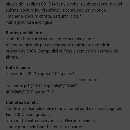
glucoside), sodium C8–C14 fatty alcohol sulphate (sodium octyl
sulfate, sodium lauryl sulfate), alcohol, sodium chloride,
limonene, sodium citrate, parfum*, citral*
*din agricultura ecologica
Biodegradabilitate:
-datorita faptului ca ingredientele sunt din plante,
microorganismele pot descompune rapid ingredientele in
procent de 100%. Compatibil cu fosele septice si sistemele de
filtrare.
Date tehnice:
-densitate: (20 °C) aprox. 1.04 g / cm³
Ecogarantie
-valoarea pH: (20 °C, 5 g/l H@@@@@39
40@@@@@O) aprox. 7 - 8
Calitatea Sonett:
-
toate ingredientele active (surfactantii) sunt din surse vegetale,
fiind 100% biodegradabili;
-nu sunt folositi conservanti si aditivi petrochimici;
-toate produsele Sonett sunt fara enzime;