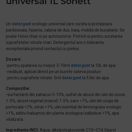
universal 1L Sonett
Un
detergent
ecologic universal care curata si protejeaza
pardoseala, faianta, cabina de dus, baia, mobila de bucatarie. Se
poate folosi chiar si pe autoturisme. Potrivit si pentru curatarea
suprafetelor vitrate mari. Detergentul are o toleranta
exceptionala privind contactul cu pielea.
Dozare:
-pentru spalarea cu mopul: 5-10ml
detergent
la 10L de apa.
-nediluat, aplicat direct pe un burete cateva picaturi
-pentru suprafete vitrate: 5ml
detergent
la 5 litri de apa.
Compozitie:
-
surfactanti din zaharuri 5-15%, sulfat de alcool din ulei de cocos
1-5%, alcool vegetal (etanol) 1-5%, sare <1%, ulei din coaja de
portocala <1%, citrat <1%, ulei esential de lemongrass ecologic
<1%, aditivi balsamici din plante ecologice/salbatice <1%, apa
vitalizata.
Ingrediente INCI:
Aqua, alkylpolyglucoside C10–C16 (lauryl