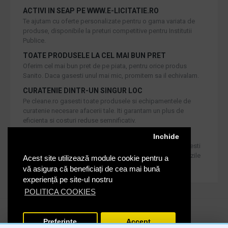
ACTIVI IN SEAP PE WWW.E-LICITATIE.RO
Te ajutam cu oferte personalizate pentru o gama variata de
produse, disponibile la preturi competitive pentru Institutii
Publice.
TOATE PRODUSELE LA CEL MAI BUN PRET
Oferim cel mai bun pret de pe piata, pentru orice produs
Sanito. Daca gasesti unul mai mic, promitem sa il echivalam.
CURATENIE DINTR-UN SINGUR LOC
Pe cleane.ro gasesti toate produsele si echipamentele de
curatenie necesare afacerii tale. Iti garantam un plus de
eficienta si costuri reduse semnificativ.
RETUR IN 30 DE ZILE
Inchide
Iti oferim produse de cea mai inalta calitate, dar daca doresti
inlocuirea sau returnarea lor, noi asiguram returul in 30 de zile
Acest site utilizează module cookie pentru a
de la achizitie catre consumatori.
vă asigura că beneficiați de cea mai bună
experiență pe site-ul nostru
POLITICA COOKIES
Cleane.ro © 2020. Toate drepturile rezervate.
Preferinte
Accept