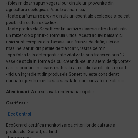
-folosim doar sapun vegetal pur din uleiuri provenite din
agricultura ecologica si/sau biodinamica;
-toate parfumurile provin din uleiuri esentiale ecologice si pe cat
posibil din culturi salbatice;
-toate produsele Sonett contin aditivi balsamici ritmatizati intr-
un mixer oloid printr-o formula unica. Acesti aditivi balsamici
unici sunt compusi din: tamaie, aur, frunze de dafin, ulei de
masline, saruri din petale de trandafir, rasina de mir.
-apa folosita la detergenti este vitalizata prin trecerea prin 12
vase de sticla in forma de ou, creandu-se un sistem de tip vortex
care reproduce miscarea naturala a apei din raurile de la munte.
-nici un ingredient din produsele Sonett nu este considerat
daunator pentru mediu sau sanatate, sau cauzator de alergii.
Atentionari:
A nu se lasa la indemana copiilor.
Certificari:
-
EcoControl
EcoControl certifica monitorizarea criteriilor de calitate a
produselor Sonett, ca fiind: