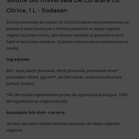
Solutie Bio Universala De Curatare Cu
Citrice, 1 L - Sodasan
Solutia universala de curatat cu citrice Sodasan este prietenoasa cu
piealea si este bazata pe o formula puternica cu sapun vegetal
organic si putere citrica, care elimina murdaria si grasimile in mod
fiabil si fara a lasa reziduuri. Sodasan ofera produse prietenoase cu
mediul.
Ingrediente:
INCI: aqua, lauryl glucoside, decyl glucoside, potassium soap*,
potassium citrate, glycerin*, alcohol denat, sodium bicarbonate,
parfum, linalool.
*4% din totalul ingredientelor provin din agricultura ecologica. 100%
din ingrediente au origine naturala.
Avantajele tale dintr-o privire:
-produs de inalta calitate datorita sapunului din uleiuri vegetale
organice