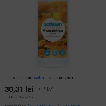
Stoc:
În Stoc
Brand:
Sodasan
Model:
BH105041
30,31 lei
+ TVA
36,68 lei
TVA inclus
Bazată pe 0 note.
-
Spune-ţi opinia