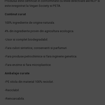
Produsul este certificat in conformitate cu liniile directoare ale NCP si
este inregistrat la Vegan Society si PETA.
Continut curat
100% ingrediente de origine naturala.
4% din ingrediente provin din agricultura ecologica.
-Usor si complet biodegradabil.
-Fara culori sintetice, conservanti si parfumuri.
-Fara produse petrochimice si fara inginerie genetica.
-Fara enzime si fara microplastice.
Ambalaje curate
-PE sticla din material 100% reciclat.
-Reciclabil.
-Reincarcabila.