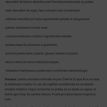
-deosebit de bland, datorita unei formulei prietenoase cu pielea
-este deosebit de sigur, fara coloranti sau conservanti
-utilizare versatila pe toate suprafetele netede si stergatoare
-pentru curatenie in toata casa.
-curatare intensiva a tuturor suprafetelor netede.
-putere mare de dizolvare a grasimilor.
-potrivit pentru lemn, plastic, gresie, laminat si piatra.
-lasa in urma un miros natural proaspat.
-toleranta foarte buna a pielii este confirmata dermatologic.
Dozare:
pentru murdarie normala se pun 25ml la 5 l apa.A nu se lasa
la indemana copiilor. In caz de inghitire accidentala se va anunta
imediat medicul. Dupa contactul cu pielea se va spala cu sapun si
multa apa timp de cateva minute. Poate produce daune majore la
ochi.