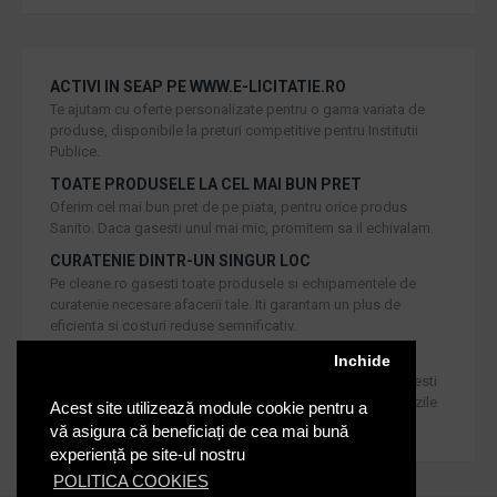
ACTIVI IN SEAP PE WWW.E-LICITATIE.RO
Te ajutam cu oferte personalizate pentru o gama variata de
produse, disponibile la preturi competitive pentru Institutii
Publice.
TOATE PRODUSELE LA CEL MAI BUN PRET
Oferim cel mai bun pret de pe piata, pentru orice produs
Sanito. Daca gasesti unul mai mic, promitem sa il echivalam.
CURATENIE DINTR-UN SINGUR LOC
Pe cleane.ro gasesti toate produsele si echipamentele de
curatenie necesare afacerii tale. Iti garantam un plus de
eficienta si costuri reduse semnificativ.
RETUR IN 30 DE ZILE
Inchide
Iti oferim produse de cea mai inalta calitate, dar daca doresti
inlocuirea sau returnarea lor, noi asiguram returul in 30 de zile
Acest site utilizează module cookie pentru a
de la achizitie catre consumatori.
vă asigura că beneficiați de cea mai bună
experiență pe site-ul nostru
POLITICA COOKIES