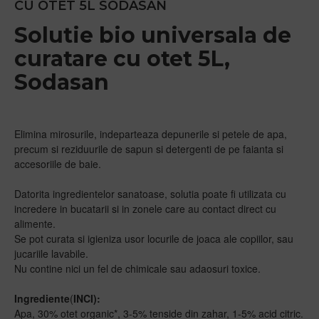
CU OTET 5L SODASAN
Solutie bio universala de
curatare cu otet 5L,
Sodasan
Elimina mirosurile, indeparteaza depunerile si petele de apa,
precum si reziduurile de sapun si detergenti de pe faianta si
accesoriile de baie.
Datorita ingredientelor sanatoase, solutia poate fi utilizata cu
incredere in bucatarii si in zonele care au contact direct cu
alimente.
Se pot curata si igieniza usor locurile de joaca ale copiilor, sau
jucariile lavabile.
Nu contine nici un fel de chimicale sau adaosuri toxice.
Ingrediente
(
INCI):
Apa, 30% otet organic*, 3-5% tenside din zahar, 1-5% acid citric.