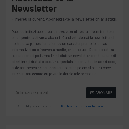
Newsletter
Fi mereu la curent. Aboneaza-te la newsletter chiar astazi.
Dupa ce initiezi abonarea la newsletter-ul nostru iti vom trimite un
email pentru activarea abonarii. Cand esti abonat la newsletter-ul
nostru o sa primesti emailuri cu un caracter promotional sau
informativ si cu o frecventa medie, chiar redusa. Daca doresti sa
te dezabonezi poti urma linkul dintr-un newsletter primit, daca esti
client inregistrat ai o sectiune speciala in contul tau in acest scop,
si de asemenea ne poti contacta oricand pe email pentru orice
intrebari sau cerinte cu privire la datele tale personale.
ABONARE
Am citit şi sunt de acord cu
Politica de Confidentialitate