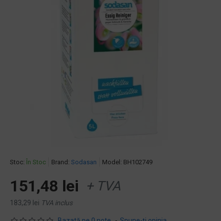
Stoc:
În Stoc
Brand:
Sodasan
Model:
BH102749
151,48 lei
+ TVA
183,29 lei
TVA inclus
Bazată pe 0 note.
-
Spune-ţi opinia