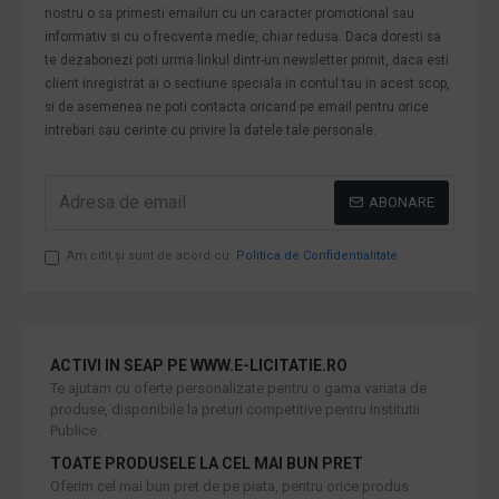
nostru o sa primesti emailuri cu un caracter promotional sau
informativ si cu o frecventa medie, chiar redusa. Daca doresti sa
te dezabonezi poti urma linkul dintr-un newsletter primit, daca esti
client inregistrat ai o sectiune speciala in contul tau in acest scop,
si de asemenea ne poti contacta oricand pe email pentru orice
intrebari sau cerinte cu privire la datele tale personale.
ABONARE
Am citit şi sunt de acord cu
Politica de Confidentialitate
ACTIVI IN SEAP PE WWW.E-LICITATIE.RO
Te ajutam cu oferte personalizate pentru o gama variata de
produse, disponibile la preturi competitive pentru Institutii
Publice.
TOATE PRODUSELE LA CEL MAI BUN PRET
Oferim cel mai bun pret de pe piata, pentru orice produs