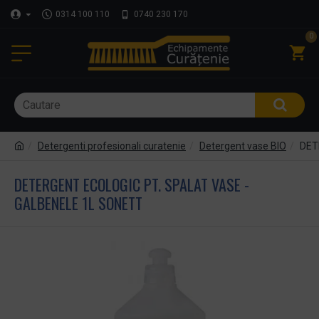
0314 100 110
0740 230 170
0
Detergenti profesionali curatenie
Detergent vase BIO
DET
DETERGENT ECOLOGIC PT. SPALAT VASE -
GALBENELE 1L SONETT