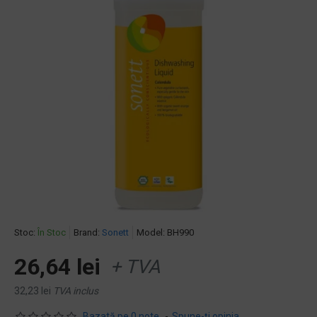
Stoc:
În Stoc
Brand:
Sonett
Model:
BH990
26,64 lei
+ TVA
32,23 lei
TVA inclus
Bazată pe 0 note.
-
Spune-ţi opinia