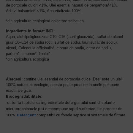
de portocale dulci* <1%,
Ulei esential natural de bergamota*<1%,
Aditivi balsamici* <1%, Apa vitalizata 100%.
*din agricultura ecologica/ colectare salbatica
Ingrediente in format INCI:
Aqua, alchilpoliglucozida C10–C16 (lauril glucozida), sulfat de alcool
gras C8–C14 de sodiu (octil sulfat de sodiu, laurilsulfat de sodiu),
alcool, Calendula officinalis*, clorura de sodiu, citrat de sodiu,
parfum*, limonen*, linalol*
*din agricultura ecologica
Alergeni:
contine ulei esential de portocala dulce. Desi este un ulei
100% natural si ecologic, acesta poate produce la unele persoane
reactii alergice.
Biodegradabilitate:
-datorita faptului ca ingredientele detergentului sunt din plante,
microorganismele pot descompune rapid surfactantii in procent de
100%.
Detergent
compatibil cu fosele septice si sistemele de filtrare.