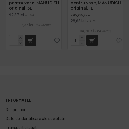
pentru vase, MANUDISH
pentru vase, MANUDISH
original, 5L
original, 1L
92,87 lei
+ TVA
PRP
35,85 lei
28,68 lei
+ TVA
112,37 lei
TVA inclus
34,70 lei
TVA inclus
INFORMATII
Despre noi
Date de identificare ale societatii
Transport gratuit