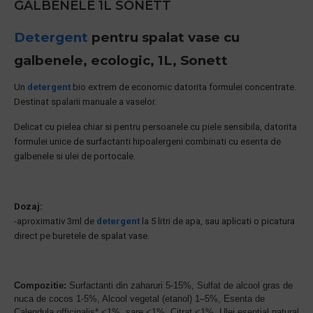
GALBENELE 1L SONETT
Detergent
pentru spalat vase cu
galbenele, ecologic, 1L, Sonett
Un
detergent
bio extrem de economic datorita formulei concentrate.
Destinat spalarii manuale a vaselor.
Delicat cu pielea chiar si pentru persoanele cu piele sensibila, datorita
formulei unice de surfactanti hipoalergeni combinati cu esenta de
galbenele si ulei de portocale.
Dozaj:
-aproximativ 3ml de
detergent
la 5 litri de apa, sau aplicati o picatura
direct pe buretele de spalat vase.
Compozitie:
Surfactanti din zaharuri
5-15%,
Sulfat de alcool gras de
nuca de cocos 1-5%,
Alcool vegetal (etanol) 1–5%,
Esenta de
Calendula officinalis* <1%,
sare <1%,
Citrat <1%,
Ulei esential natural