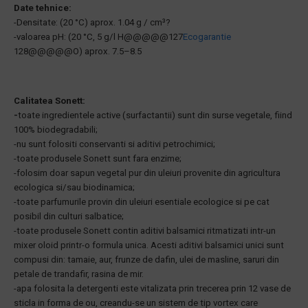
Date tehnice:
-Densitate: (20 °C) aprox. 1.04 g / cm³?
-valoarea pH: (20 °C, 5 g/l H@@@@@127
Ecogarantie
128@@@@@O) aprox. 7.5–8.5
Calitatea Sonett:
-
toate ingredientele active (surfactantii) sunt din surse vegetale, fiind
100% biodegradabili;
-nu sunt folositi conservanti si aditivi petrochimici;
-toate produsele Sonett sunt fara enzime;
-folosim doar sapun vegetal pur din uleiuri provenite din agricultura
ecologica si/sau biodinamica;
-toate parfumurile provin din uleiuri esentiale ecologice si pe cat
posibil din culturi salbatice;
-toate produsele Sonett contin aditivi balsamici ritmatizati intr-un
mixer oloid printr-o formula unica. Acesti aditivi balsamici unici sunt
compusi din: tamaie, aur, frunze de dafin, ulei de masline, saruri din
petale de trandafir, rasina de mir.
-apa folosita la detergenti este vitalizata prin trecerea prin 12 vase de
sticla in forma de ou, creandu-se un sistem de tip vortex care