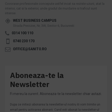
Covorase profesionale concepute astfel incat sa reziste uzurii, atat la
interior, cat si la exterior, unde gradul de murdarire si traficul sunt
intense.
WEST BUSINESS CAMPUS
Strada Preciziei, Nr, 3W, Sector 6, Bucuresti
0314 100 110
0740 230 170
OFFICE@SANITO.RO
Aboneaza-te la
Newsletter
Fi mereu la curent. Aboneaza-te la newsletter chiar astazi.
Dupa ce initiezi abonarea la newsletter-ul nostru iti vom trimite un
email pentru activarea abonarii. Cand esti abonat la newsletter-ul