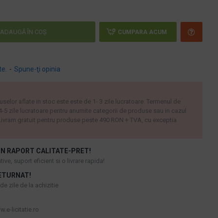
ADAUGĂ ÎN COŞ
CUMPARA ACUM
te.
-
Spune-ţi opinia
uselor aflate in stoc este este de 1- 3 zile lucratoare. Termenul de
 4-5 zile lucratoare pentru anumite categorii de produse sau in cazul
ivram gratuit pentru produse peste 490 RON + TVA, cu exceptia
N RAPORT CALITATE-PRET!
ive, suport eficient si o livrare rapida!
ETURNAT!
e zile de la achizitie
.e-licitatie.ro