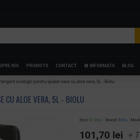
SPRE NOI
PROMOTII
CONTACT
INFORMATII
BLOG
tergent ecologic pentru spalat vase cu aloe vera, 5L - Biolu
 CU ALOE VERA, 5L - BIOLU
Stoc:
În Stoc
Brand:
Biolu
Mode
101,70 lei
+ T