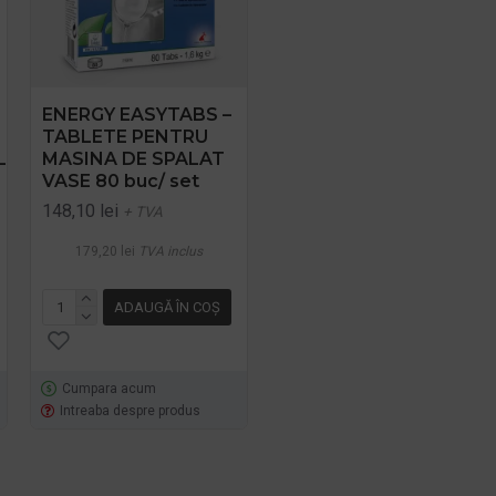
ENERGY EASYTABS –
TABLETE ECOLOGICE
TABLETE PENTRU
PT. MASINA DE
L
MASINA DE SPALAT
SPALAT VASE 500G
VASE 80 buc/ set
Sonett
148,10 lei
40,82 lei
+ TVA
+ TVA
179,20 lei
TVA inclus
49,39 lei
TVA inclus
ADAUGĂ ÎN COŞ
ADAUGĂ ÎN COŞ
Cumpara acum
Cumpara acum
Intreaba despre produs
Intreaba despre produs