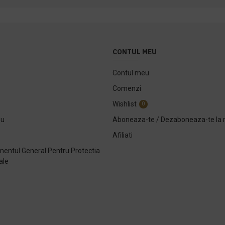
CONTUL MEU
Contul meu
Comenzi
Wishlist
0
ou
Aboneaza-te / Dezaboneaza-te la 
Afiliati
entul General Pentru Protectia
ale
e