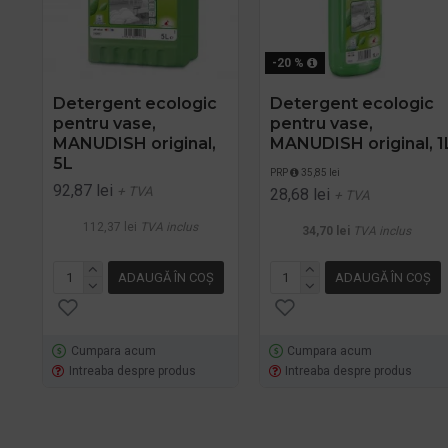
-20 %
Detergent ecologic
Detergent ecologic
pentru vase,
pentru vase,
MANUDISH original,
MANUDISH original, 1
5L
PRP
35,85 lei
92,87 lei
+ TVA
28,68 lei
+ TVA
112,37 lei
TVA inclus
34,70 lei
TVA inclus
ADAUGĂ ÎN COŞ
ADAUGĂ ÎN COŞ
Cumpara acum
Cumpara acum
Intreaba despre produs
Intreaba despre produs