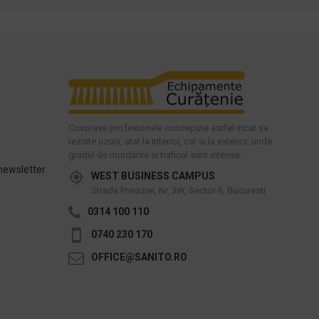
Covorase profesionale concepute astfel incat sa
reziste uzurii, atat la interior, cat si la exterior, unde
gradul de murdarire si traficul sunt intense.
newsletter
WEST BUSINESS CAMPUS
Strada Preciziei, Nr, 3W, Sector 6, Bucuresti
0314 100 110
0740 230 170
OFFICE@SANITO.RO