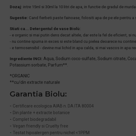
Dozaj:
intre 15ml si 30ml la 10 litri de apa, in functie de gradul de murdar
Sugestie:
Cand fierbeti paste fainoase, folositi apa de pe ele pentru a
Stiati ca... Detergentul de vase Biolù:
- e organic si mai putin dens decat altele, dar este la fel de eficient, si n
- nu contine spuma in exces si este bland cu pielea deoarece nu contine
- e termosensibil - devine mai lichid in apa calda, si mai vascos in apa re
Aqua, Sodium coco-sulfate, Sodium citrate, Cocam
Ingrediente INCI:
Potassium sorbate, Parfum**.
*ORGANIC
**cu/din extracte naturale
Garantia Biolu:
-
Certificare ecologica AIAB n. DA ITA 80004
-
Din plante + extracte botanice
-
Complet biodegradabil
-
Vegan friendly si Cruelty free
-
Testat hipoalergen pentru nichel <1PPM