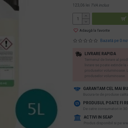
123,06 lei
TVA inclus
Adaugă la favorite
Bazată pe 0 no
LIVRARE RAPIDA
Termenul de livrare al prod
livrare se poate extinde la
produselor voluminoase. L
produselor voluminoase.
GARANTAM CEL MAI BU
​Bucura-te de produse calitat
PRODUSUL POATE FI R
De catre consumatori in 30 d
ACTIVI IN SEAP
Produs disponibil si pe www