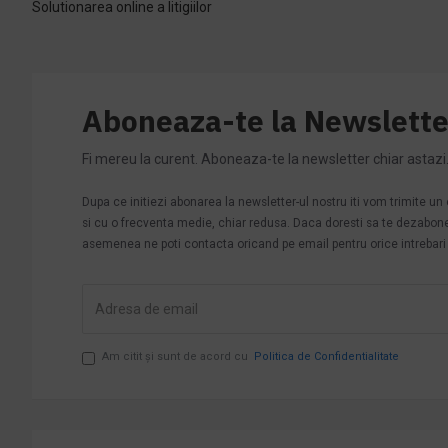
Solutionarea online a litigiilor
Aboneaza-te la Newslette
Fi mereu la curent. Aboneaza-te la newsletter chiar astazi
Dupa ce initiezi abonarea la newsletter-ul nostru iti vom trimite u
si cu o frecventa medie, chiar redusa. Daca doresti sa te dezabonezi 
asemenea ne poti contacta oricand pe email pentru orice intrebari s
Am citit şi sunt de acord cu
Politica de Confidentialitate