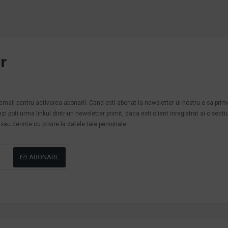
r
.
n email pentru activarea abonarii. Cand esti abonat la newsletter-ul nostru o sa pri
poti urma linkul dintr-un newsletter primit, daca esti client inregistrat ai o secti
au cerinte cu privire la datele tale personale.
ABONARE