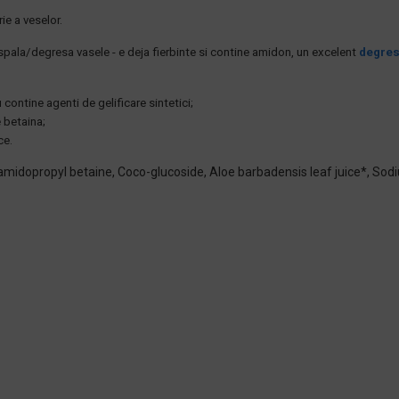
ie a veselor.
 spala/degresa vasele - e deja fierbinte si contine amidon, un excelent
degres
u contine agenti de gelificare sintetici;
 betaina;
ce.
idopropyl betaine, Coco-glucoside, Aloe barbadensis leaf juice*, Sodiu