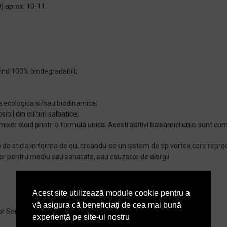
prox. 10-11
fiind 100% biodegradabili;
ra ecologica si/sau biodinamica;
ibil din culturi salbatice;
mixer oloid printr-o formula unica. Acesti aditivi balsamici unici sunt com
se de sticla in forma de ou, creandu-se un sistem de tip vortex care repr
or pentru mediu sau sanatate, sau cauzator de alergii.
Acest site utilizează module cookie pentru a
vă asigura că beneficiați de cea mai bună
r Sonett, ca fiind:
experiență pe site-ul nostru