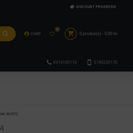
DISCOUNT PROGRESIV
0
0 produs(e) - 0,00 lei
CONT
0314100110
0740230170
el:
BH972
A