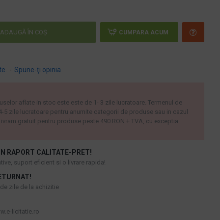
ADAUGĂ ÎN COŞ
CUMPARA ACUM
te.
-
Spune-ţi opinia
uselor aflate in stoc este este de 1- 3 zile lucratoare. Termenul de
 4-5 zile lucratoare pentru anumite categorii de produse sau in cazul
ivram gratuit pentru produse peste 490 RON + TVA, cu exceptia
N RAPORT CALITATE-PRET!
ive, suport eficient si o livrare rapida!
ETURNAT!
e zile de la achizitie
.e-licitatie.ro