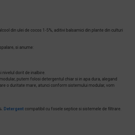
cool din ulei de cocos 1-5%, aditivi balsamici din plante din culturi
spalare, si anume:
nivelul dorit de inalbire.
 modular, putem folosi detergentul chiar si in apa dura, alegand
 are o duritate mare, atunci conform sistemului modular, vom
%.
Detergent
compatibil cu fosele septice si sistemele de filtrare.