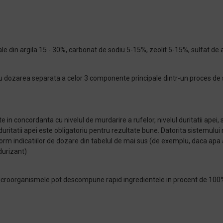
ale din argila 15 - 30%, carbonat de sodiu 5-15%, zeolit 5-15%, sulfat de al
 dozarea separata a celor 3 componente principale dintr-un proces de 
 concordanta cu nivelul de murdarire a rufelor, nivelul duritatii apei, si 
uritatii apei este obligatoriu pentru rezultate bune. Datorita sistemului
rm indicatiilor de dozare din tabelul de mai sus (de exemplu, daca apa
durizant)
, microorganismele pot descompune rapid ingredientele in procent de 100