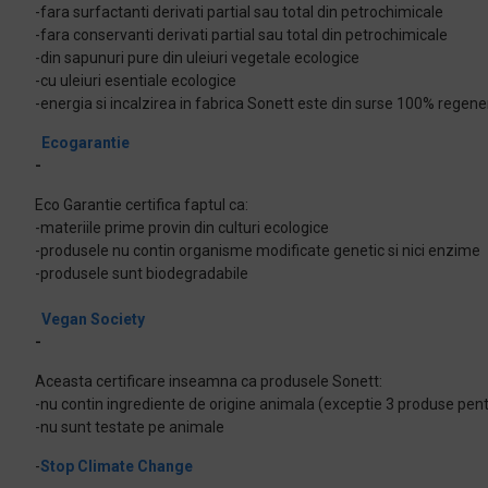
-fara surfactanti derivati partial sau total din petrochimicale
-fara conservanti derivati partial sau total din petrochimicale
-din sapunuri pure din uleiuri vegetale ecologice
-cu uleiuri esentiale ecologice
-energia si incalzirea in fabrica Sonett este din surse 100% regene
Ecogarantie
-
Eco Garantie certifica faptul ca:
-materiile prime provin din culturi ecologice
-produsele nu contin organisme modificate genetic si nici enzime
-produsele sunt biodegradabile
Vegan Society
-
Aceasta certificare inseamna ca produsele Sonett:
-nu contin ingrediente de origine animala (exceptie 3 produse pentr
-nu sunt testate pe animale
-
Stop Climate Change