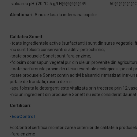
-valoarea pH: (20 °C, 5 g/l H@@@@@49
50@@@@@O) a
Atentionari:
A nu se lasa la indemana copiilor.
Calitatea Sonett:
-
toate ingredientele active (surfactantii) sunt din surse vegetale, 
-nu sunt folositi conservanti si aditivi petrochimici;
-toate produsele Sonett sunt fara enzime;
-folosim doar sapun vegetal pur din uleiuri provenite din agricultu
-toate parfumurile provin din uleiuri esentiale ecologice si pe cat pos
-toate produsele Sonett contin aditivi balsamici ritmatizati intr-un 
petale de trandafir, rasina de mir.
-apa folosita la detergenti este vitalizata prin trecerea prin 12 va
-nici un ingredient din produsele Sonett nu este considerat daunat
Certificari:
-
EcoControl
EcoControl certifica monitorizarea criteriilor de calitate a produselo
-fara enzime