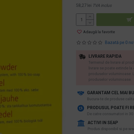
58,27 lei
TVA inclus
Adaugă la favorite
Bazată pe 0 no
LIVRARE RAPIDA
Termenul de livrare al prod
livrare se poate extinde la
produselor voluminoase. L
produselor voluminoase.
GARANTAM CEL MAI BU
​Bucura-te de produse calitat
PRODUSUL POATE FI R
De catre consumatori in 30 d
ACTIVI IN SEAP
Produs disponibil si pe www