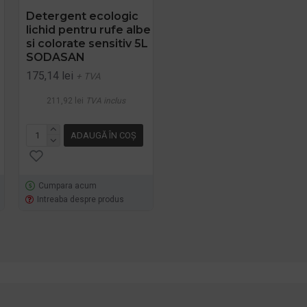
Detergent ecologic
SPRAY ECOLOGIC PT.
lichid pentru rufe albe
SCOS PETE 100ML
si colorate sensitiv 5L
Sonett
SODASAN
16,92 lei
+ TVA
175,14 lei
+ TVA
20,47 lei
TVA inclus
211,92 lei
TVA inclus
ADAUGĂ ÎN COŞ
ADAUGĂ ÎN COŞ
Cumpara acum
Cumpara acum
Intreaba despre produs
Intreaba despre produs