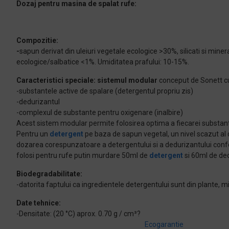
Dozaj pentru masina de spalat rufe:
Compozitie:
-
sapun derivat din uleiuri vegetale ecologice >30%, silicati si miner
ecologice/salbatice <1%. Umiditatea prafului: 10-15%.
Caracteristici speciale: sistemul modular
conceput de Sonett cu
-substantele active de spalare (detergentul propriu zis)
-dedurizantul
-complexul de substante pentru oxigenare (inalbire)
Acest sistem modular permite folosirea optima a fiecarei substante in
Pentru un
detergent
pe baza de sapun vegetal, un nivel scazut al d
dozarea corespunzatoare a detergentului si a dedurizantului confo
folosi pentru rufe putin murdare 50ml de
detergent
si 60ml de de
Biodegradabilitate:
-datorita faptului ca ingredientele detergentului sunt din plante
Date tehnice:
-Densitate: (20 °C) aprox. 0.70 g / cm³?
Ecogarantie