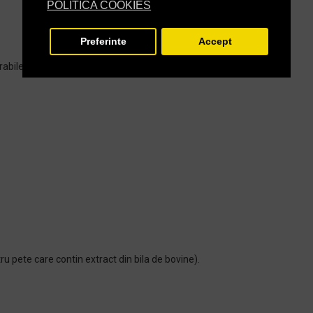
POLITICA COOKIES
Preferinte
Accept
rabile
u pete care contin extract din bila de bovine).