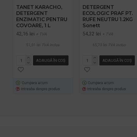
TANET KARACHO,
DETERGENT
DETERGENT
ECOLOGIC PRAF PT.
ENZIMATIC PENTRU
RUFE NEUTRU 1.2KG
COVOARE, 1 L
Sonett
42,16 lei
54,32 lei
+ TVA
+ TVA
51,01 lei
TVA inclus
65,73 lei
TVA inclus
ADAUGĂ ÎN COŞ
ADAUGĂ ÎN COŞ
Cumpara acum
Cumpara acum
Intreaba despre produs
Intreaba despre produs