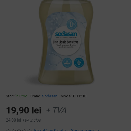
Stoc:
În Stoc
Brand:
Sodasan
Model:
BH1218
19,90 lei
+ TVA
24,08 lei
TVA inclus
Bazată pe 0 note.
-
Spune-ţi opinia