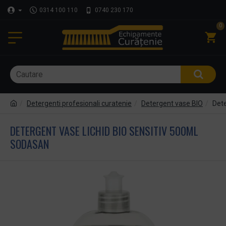
0314 100 110
0740 230 170
0
Detergenti profesionali curatenie
Detergent vase BIO
Dete
DETERGENT VASE LICHID BIO SENSITIV 500ML
SODASAN