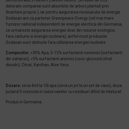
demonstrabil, in sistem „carbon neutru” (emisiile de CO2
datorate companiei sunt absorbite de arborii plantati prin
finantare proprie ), iar pentru asigurarea necesarului de energie
Sodasan are ca partener Greenpeace-Energy (cel mai mare
furnizor national independent de energie electrica din Germania,
ce urmareste asigurarea energiei doar din resurse ecologice,
fara carbune si energie nucleara), astfel incat produsele
Sodasan sunt obtinute fara utilizarea energiei nucleare.
Compozitie:
>30% Apa, 5-15% surfactanti nonionici (surfactanti
din zaharuri), <5% surfactanti anionici (coco-glucozid citrat
disodic), Citrat, Xanthan, Aloe Vera.
Dozare:
circa 4ml la 10l apa (circa un jet la un set de vase), doza
putand fi crescuta in cazul vaselor cu reziduuri dificil de inlaturat.
Produs in Germania.