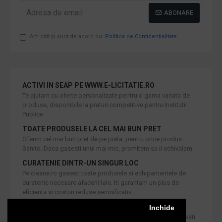
ABONARE
Am citit şi sunt de acord cu
Politica de Confidentialitate
ACTIVI IN SEAP PE WWW.E-LICITATIE.RO
Te ajutam cu oferte personalizate pentru o gama variata de
produse, disponibile la preturi competitive pentru Institutii
Publice.
TOATE PRODUSELE LA CEL MAI BUN PRET
Oferim cel mai bun pret de pe piata, pentru orice produs
Sanito. Daca gasesti unul mai mic, promitem sa il echivalam.
CURATENIE DINTR-UN SINGUR LOC
Pe cleane.ro gasesti toate produsele si echipamentele de
curatenie necesare afacerii tale. Iti garantam un plus de
eficienta si costuri reduse semnificativ.
RETUR IN 30 DE ZILE
Inchide
Iti oferim produse de cea mai inalta calitate, dar daca doresti