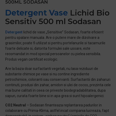
500ML SODASAN
Detergent Vase
Lichid Bio
Sensitiv 500 ml Sodasan
Detergent
lichid de vase „Sensitive” Sodasan, foarte eficient
pentru spalare manuala. Are o putere mare de dizolvare a
grasimilor, poate fi utilizat si pentru portelanurile si tacamurile
foarte delicate si, datorita formulei sale usoare, este
recomandat in mod special persoanelor cu pielea sensibila.
Produs vegan certificat ecologic.
Are la baza doar surfactanti vegetali, nu lasa reziduuri de
substante chimice pe vase si nu contine ingrediente
petrochimice, coloranti sau conservanti. Surfactantii din zaharuri
continuti, produsi din zahar, amidon si ulei de cocos,
prezinta cele
mai bune calitati in ceea ce priveste biodegradabilitatea, dupa
sapun, curata foarte bine si in apa grea si sunt hipoalergenici.
CO2 Neutral
– Sodasan finanteaza replantarea padurilor in
colaborare cu Prima-Klima, astfel incat compania lucreaza, fapt