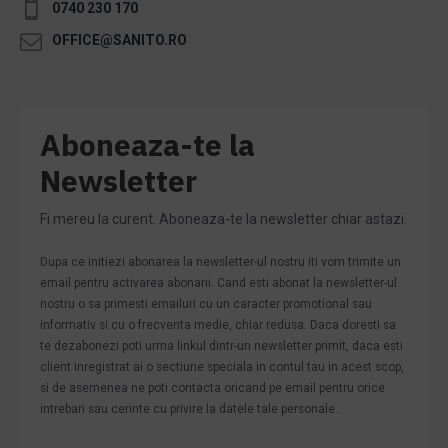
0740 230 170
OFFICE@SANITO.RO
Aboneaza-te la
Newsletter
Fi mereu la curent. Aboneaza-te la newsletter chiar astazi.
Dupa ce initiezi abonarea la newsletter-ul nostru iti vom trimite un
email pentru activarea abonarii. Cand esti abonat la newsletter-ul
nostru o sa primesti emailuri cu un caracter promotional sau
informativ si cu o frecventa medie, chiar redusa. Daca doresti sa
te dezabonezi poti urma linkul dintr-un newsletter primit, daca esti
client inregistrat ai o sectiune speciala in contul tau in acest scop,
si de asemenea ne poti contacta oricand pe email pentru orice
intrebari sau cerinte cu privire la datele tale personale.