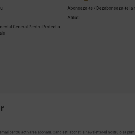
ou
Aboneaza-te / Dezaboneaza-te la 
Afiliati
entul General Pentru Protectia
ale
e
r
.
n email pentru activarea abonarii. Cand esti abonat la newsletter-ul nostru o sa pri