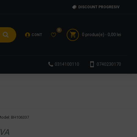
DISCOUNT PROGRESIV
0
0 produs(e) - 0,00 lei
CONT
0314100110
0740230170
odel:
BH106337
VA