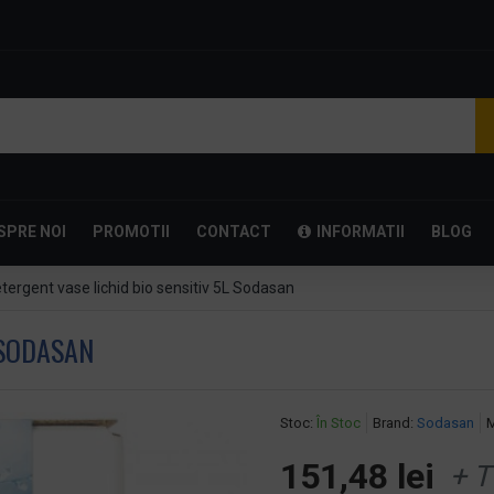
SPRE NOI
PROMOTII
CONTACT
INFORMATII
BLOG
tergent vase lichid bio sensitiv 5L Sodasan
 SODASAN
Stoc:
În Stoc
Brand:
Sodasan
M
151,48 lei
+ T