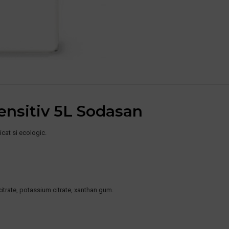
sensitiv 5L Sodasan
icat si ecologic.
itrate, potassium citrate, xanthan gum.