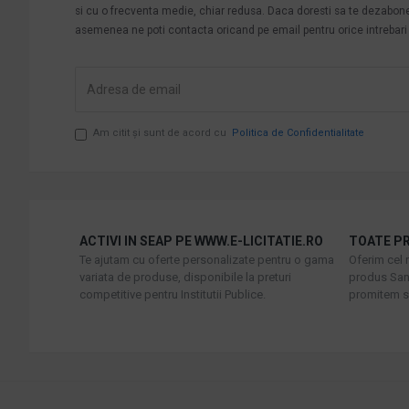
si cu o frecventa medie, chiar redusa. Daca doresti sa te dezabonezi 
asemenea ne poti contacta oricand pe email pentru orice intrebari s
Am citit şi sunt de acord cu
Politica de Confidentialitate
ACTIVI IN SEAP PE WWW.E-LICITATIE.RO
TOATE PR
Te ajutam cu oferte personalizate pentru o gama
Oferim cel 
variata de produse, disponibile la preturi
produs Sani
competitive pentru Institutii Publice.
promitem sa