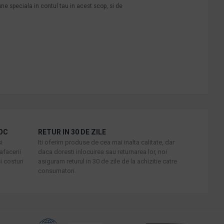
une speciala in contul tau in acest scop, si de
OC
RETUR IN 30 DE ZILE
i
Iti oferim produse de cea mai inalta calitate, dar
afacerii
daca doresti inlocuirea sau returnarea lor, noi
i costuri
asiguram returul in 30 de zile de la achizitie catre
consumatori.