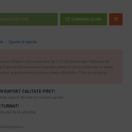
ADAUGĂ ÎN COŞ
CUMPARA ACUM
te.
-
Spune-ţi opinia
uselor aflate in stoc este este de 1- 3 zile lucratoare. Termenul de
 4-5 zile lucratoare pentru anumite categorii de produse sau in cazul
ivram gratuit pentru produse peste 490 RON + TVA, cu exceptia
N RAPORT CALITATE-PRET!
ive, suport eficient si o livrare rapida!
ETURNAT!
e zile de la achizitie
.e-licitatie.ro