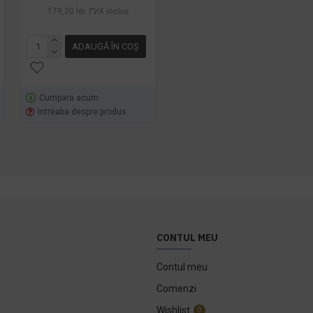
179,20 lei
TVA inclus
49,39 lei
TVA inclus
ADAUGĂ ÎN COŞ
ADAUGĂ ÎN COŞ
Cumpara acum
Cumpara acum
Intreaba despre produs
Intreaba despre produs
CONTUL MEU
Contul meu
Comenzi
Wishlist
0