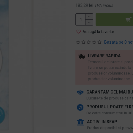
183,29 lei
TVA inclus
Adaugă la favorite
Bazată pe 0 no
LIVRARE RAPIDA
Termenul de livrare al prod
livrare se poate extinde la
produselor voluminoase. L
produselor voluminoase.
GARANTAM CEL MAI BU
​Bucura-te de produse calitat
PRODUSUL POATE FI R
De catre consumatori in 30 d
ACTIVI IN SEAP
Produs disponibil si pe www