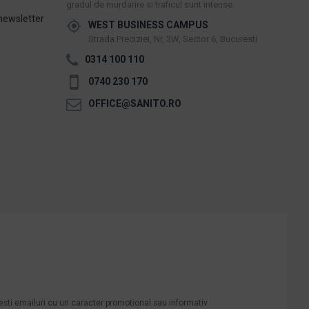
gradul de murdarire si traficul sunt intense.
newsletter
WEST BUSINESS CAMPUS
Strada Preciziei, Nr, 3W, Sector 6, Bucuresti
0314 100 110
0740 230 170
OFFICE@SANITO.RO
mesti emailuri cu un caracter promotional sau informativ