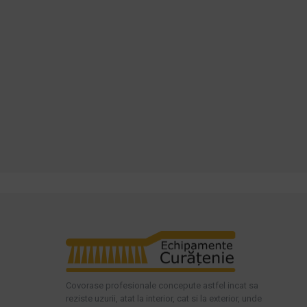
ADAUGĂ ÎN COŞ
ADAUGĂ ÎN COŞ
Cumpara acum
Cumpara acum
Intreaba despre produs
Intreaba despre produs
Covorase profesionale concepute astfel incat sa
reziste uzurii, atat la interior, cat si la exterior, unde