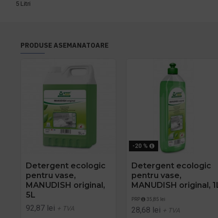
5 Litri
PRODUSE ASEMANATOARE
-20 %
Detergent ecologic
Detergent ecologic
pentru vase,
pentru vase,
MANUDISH original,
MANUDISH original, 1
5L
PRP
35,85 lei
92,87 lei
+ TVA
28,68 lei
+ TVA