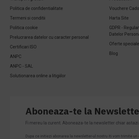
Politica de confidentialitate
Vouchere Cad
Termeni si conditii
Harta Site
Politica cookie
GDPR - Regulam
Datelor Person
Prelucrarea datelor cu caracter personal
Oferte special
Certificari ISO
Blog
ANPC
ANPC - SAL
Solutionarea online a litigiilor
Aboneaza-te la Newslette
Fi mereu la curent. Aboneaza-te la newsletter chiar astazi
Dupa ce initiezi abonarea la newsletter-ul nostru iti vom trimite u