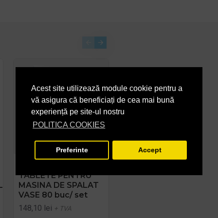
Acest site utilizează module cookie pentru a
vă asigura că beneficiați de cea mai bună
experiență pe site-ul nostru
POLITICA COOKIES
Preferinte
Accept
ENERGY EASYTABS –
TABLETE ECOLOGICE
TABLETE PENTRU
PT. MASINA DE
L
MASINA DE SPALAT
SPALAT VASE 500G
VASE 80 buc/ set
Sonett
148,10 lei
40,82 lei
+ TVA
+ TVA