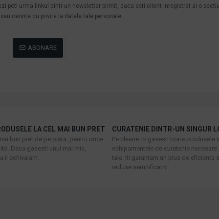
poti urma linkul dintr-un newsletter primit, daca esti client inregistrat ai o secti
au cerinte cu privire la datele tale personale.
ABONARE
ODUSELE LA CEL MAI BUN PRET
CURATENIE DINTR-UN SINGUR L
mai bun pret de pe piata, pentru orice
Pe cleane.ro gasesti toate produsele s
to. Daca gasesti unul mai mic,
echipamentele de curatenie necesare 
 il echivalam.
tale. Iti garantam un plus de eficienta s
reduse semnificativ.