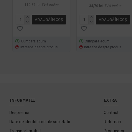
112,37 lei
TVA inclus
34,70 lei
TVA inclus
ADAUGĂ ÎN COŞ
ADAUGĂ ÎN COŞ
Cumpara acum
Cumpara acum
Intreaba despre produs
Intreaba despre produs
INFORMATII
EXTRA
Despre noi
Contact
Date de identificare ale societatii
Returnari
Transport gratuit
Producatori