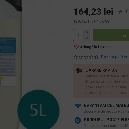
164,23 lei
+ T
198,72 lei
TVA inclus
Adaugă la favorite
Bazată pe 0 no
LIVRARE RAPIDA
Termenul de livrare al prod
livrare se poate extinde la
produselor voluminoase. L
produselor voluminoase.
GARANTAM CEL MAI BU
​Bucura-te de produse calitat
PRODUSUL POATE FI R
De catre consumatori in 30 d