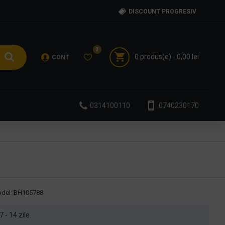
DISCOUNT PROGRESIV
0
0 produs(e) - 0,00 lei
CONT
0314100110
0740230170
del:
BH105788
7 - 14 zile.