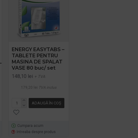
ENERGY EASYTABS –
TABLETE ECOLOGICE
TABLETE PENTRU
PT. MASINA DE
L
MASINA DE SPALAT
SPALAT VASE 500G
VASE 80 buc/ set
Sonett
148,10 lei
40,82 lei
+ TVA
+ TVA
179,20 lei
TVA inclus
49,39 lei
TVA inclus
ADAUGĂ ÎN COŞ
ADAUGĂ ÎN COŞ
Cumpara acum
Cumpara acum
Intreaba despre produs
Intreaba despre produs