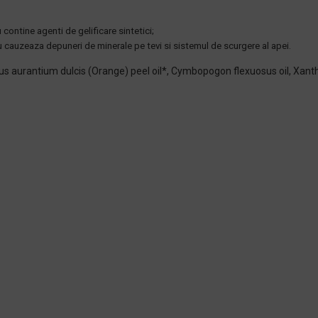
u contine agenti de gelificare sintetici;
nu cauzeaza depuneri de minerale pe tevi si sistemul de scurgere al apei.
us aurantium dulcis (Orange) peel oil*, Cymbopogon flexuosus oil, Xant