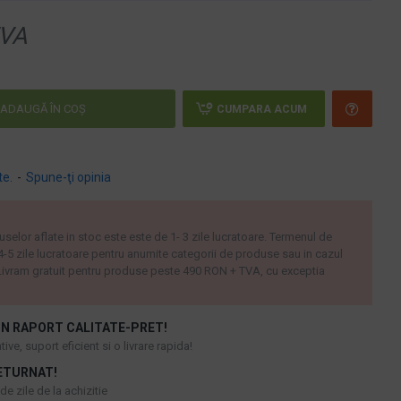
VA
ADAUGĂ ÎN COŞ
CUMPARA ACUM
te.
-
Spune-ţi opinia
uselor aflate in stoc este este de 1- 3 zile lucratoare. Termenul de
 4-5 zile lucratoare pentru anumite categorii de produse sau in cazul
ivram gratuit pentru produse peste 490 RON + TVA, cu exceptia
N RAPORT CALITATE-PRET!
ive, suport eficient si o livrare rapida!
ETURNAT!
e zile de la achizitie