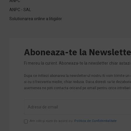
ANPC
ANPC - SAL
Solutionarea online a litigiilor
Aboneaza-te la Newslette
Fi mereu la curent. Aboneaza-te la newsletter chiar astazi
Dupa ce initiezi abonarea la newsletter-ul nostru iti vom trimite u
si cu o frecventa medie, chiar redusa. Daca doresti sa te dezabonezi 
asemenea ne poti contacta oricand pe email pentru orice intrebari s
Am citit şi sunt de acord cu
Politica de Confidentialitate