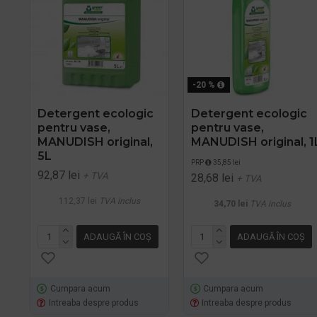
-20 %
Detergent ecologic
Detergent ecologic
pentru vase,
pentru vase,
MANUDISH original,
MANUDISH original, 1
5L
PRP
35,85 lei
92,87 lei
+ TVA
28,68 lei
+ TVA
112,37 lei
TVA inclus
34,70 lei
TVA inclus
ADAUGĂ ÎN COŞ
ADAUGĂ ÎN COŞ
Cumpara acum
Cumpara acum
Intreaba despre produs
Intreaba despre produs