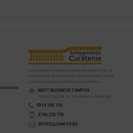
Covorase profesionale concepute astfel incat sa
reziste uzurii, atat la interior, cat si la exterior, unde
gradul de murdarire si traficul sunt intense.
newsletter
WEST BUSINESS CAMPUS
Strada Preciziei, Nr, 3W, Sector 6, Bucuresti
0314 100 110
0740 230 170
OFFICE@SANITO.RO