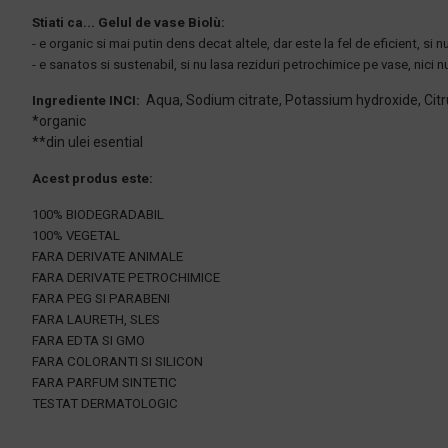
Stiati ca... Gelul de vase Biolù:
- e organic si mai putin dens decat altele, dar este la fel de eficient, si n
- e sanatos si sustenabil, si nu lasa reziduri petrochimice pe vase, nici 
Aqua, Sodium citrate, Potassium hydroxide, Citr
Ingrediente INCI:
*organic
**din ulei esential
Acest produs este:
100% BIODEGRADABIL
100% VEGETAL
FARA DERIVATE ANIMALE
FARA DERIVATE PETROCHIMICE
FARA PEG SI PARABENI
FARA LAURETH, SLES
FARA EDTA SI GMO
FARA COLORANTI SI SILICON
FARA PARFUM SINTETIC
TESTAT DERMATOLOGIC