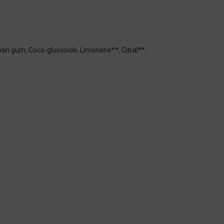
han gum, Coco-glucoside, Limonene**, Citral**.