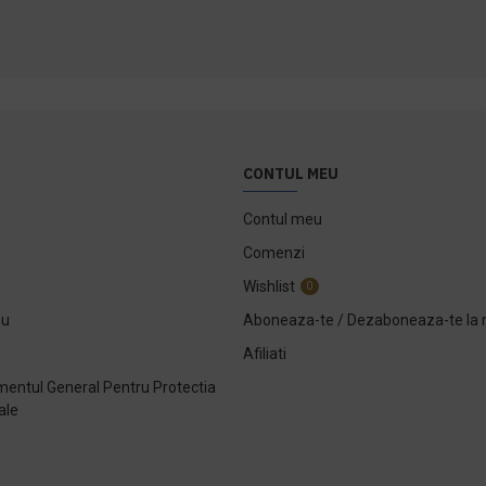
CONTUL MEU
Contul meu
Comenzi
Wishlist
0
ou
Aboneaza-te / Dezaboneaza-te la 
Afiliati
entul General Pentru Protectia
ale
e