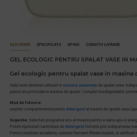
DESCRIERE
SPECIFICATII
OPINII
CONDITII LIVRARE
GEL ECOLOGIC PENTRU SPALAT VASE IN MA
Gel ecologic pentru spalat vase in masina de
Gelul este destinat utilizarii in
masina automata
de spalat vase. Indepar
placut de portocale in masina de spalat. Complet biodegradabil, priete
Mod de folosire:
umpleti compartimentul pentru
detergent
al masinii de spalat vase (apr
Sugestie:
Selectati programul eco al masinii pentru a salva apa si energ
Puteti injumatati cantitatea de
detergent
folosita prin indepartarea ina
Pentru rezultate excelente, curatati frecvent filtrele masinii, si verificati n