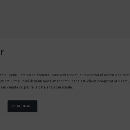
r
.
n email pentru activarea abonarii. Cand esti abonat la newsletter-ul nostru o sa pri
poti urma linkul dintr-un newsletter primit, daca esti client inregistrat ai o secti
au cerinte cu privire la datele tale personale.
ABONARE