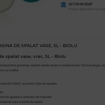
ACTIVI IN SEAP
Produs disponibil si pe www
SINA DE SPALAT VASE, 5L - BIOLU
 spalat vase, vrac, 5L - Biolu
teaza bine grasimea, lasand vasele curate si stralucitoare. Fiind ecologic, nu
nos cu mediul.
oximativ 30ml), si porniti ciclul de spalare.
ie.
inte de spalare a resturilor de mancare.
ivelul de sare si lichid de clatire.