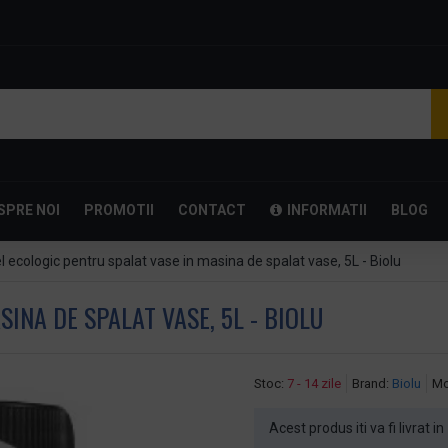
SPRE NOI
PROMOTII
CONTACT
INFORMATII
BLOG
l ecologic pentru spalat vase in masina de spalat vase, 5L - Biolu
INA DE SPALAT VASE, 5L - BIOLU
Stoc:
7 - 14 zile
Brand:
Biolu
Mo
Acest produs iti va fi livrat in 