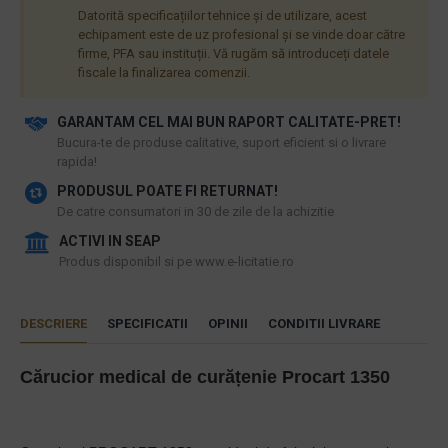
Datorită specificațiilor tehnice și de utilizare, acest
echipament este de uz profesional și se vinde doar către
firme, PFA sau instituții. Vă rugăm să introduceți datele
fiscale la finalizarea comenzii.
GARANTAM CEL MAI BUN RAPORT CALITATE-PRET!
​Bucura-te de produse calitative, suport eficient si o livrare
rapida!
PRODUSUL POATE FI RETURNAT!
De catre consumatori in 30 de zile de la achizitie
ACTIVI IN SEAP
Produs disponibil si pe www.e-licitatie.ro
DESCRIERE
SPECIFICATII
OPINII
CONDITII LIVRARE
Cărucior medical de curățenie Procart 1350