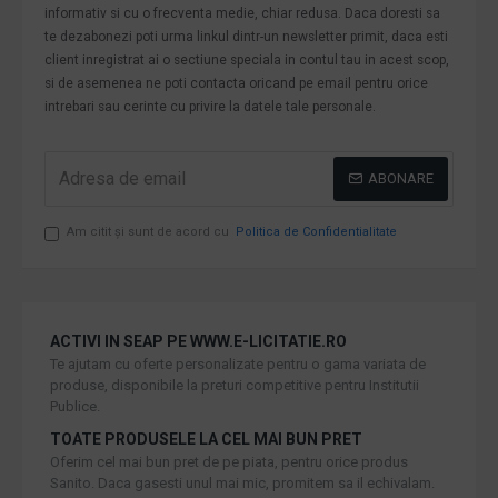
informativ si cu o frecventa medie, chiar redusa. Daca doresti sa
te dezabonezi poti urma linkul dintr-un newsletter primit, daca esti
client inregistrat ai o sectiune speciala in contul tau in acest scop,
si de asemenea ne poti contacta oricand pe email pentru orice
intrebari sau cerinte cu privire la datele tale personale.
ABONARE
Am citit şi sunt de acord cu
Politica de Confidentialitate
ACTIVI IN SEAP PE WWW.E-LICITATIE.RO
Te ajutam cu oferte personalizate pentru o gama variata de
produse, disponibile la preturi competitive pentru Institutii
Publice.
TOATE PRODUSELE LA CEL MAI BUN PRET
Oferim cel mai bun pret de pe piata, pentru orice produs
Sanito. Daca gasesti unul mai mic, promitem sa il echivalam.