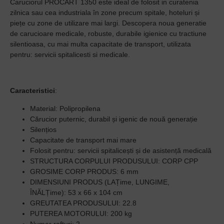
Caruciorul PROCART 1350 este ideal de folosit in curatenia
zilnica sau cea industriala în zone precum spitale, hoteluri și
piețe cu zone de utilizare mai largi. Descopera n
oua generatie
de carucioare medicale, robuste, durabile igienice cu tractiune
silentioasa,
cu mai multa capacitate de transport, utilizata
pentru: servicii spitalicesti si medicale.
Caracteristici
:
Material: Polipropilena
Cărucior puternic, durabil și igenic de nouă generație
Silențios
Capacitate de transport mai mare
Folosit pentru: servicii spitalicești și de asistență medicală
STRUCTURA CORPULUI PRODUSULUI: CORP CPP
GROSIME CORP PRODUS: 6 mm
DIMENSIUNI PRODUS (LAȚime, LUNGIME,
ÎNĂLȚime):
53 x 66 x 104 cm
GREUTATEA PRODUSULUI: 22.8
PUTEREA MOTORULUI: 200 kg