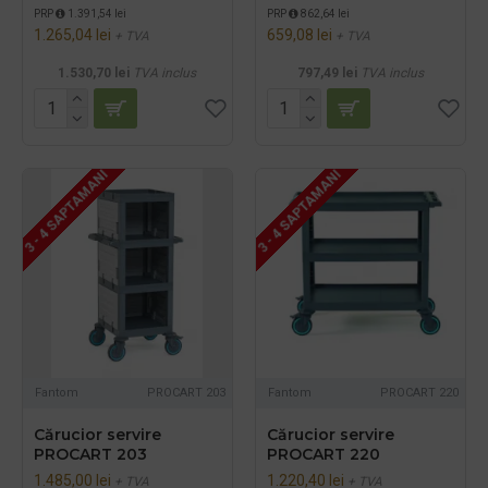
PRP
1.391,54 lei
PRP
862,64 lei
1.265,04 lei
659,08 lei
+ TVA
+ TVA
1.530,70 lei
TVA inclus
797,49 lei
TVA inclus
3 - 4 SAPTAMANI
3 - 4 SAPTAMANI
Fantom
PROCART 203
Fantom
PROCART 220
Cărucior servire
Cărucior servire
PROCART 203
PROCART 220
1.485,00 lei
1.220,40 lei
+ TVA
+ TVA