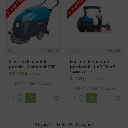
3 - 4 SAPTAMANI
3 - 4 SAPTAMANI
Fantom
74000182
Fantom
74000206
Masina de curatat
Masina de maturat
podele - Labomat 33E
pardoseli - LABOMAT
SWP 200B
9.809,25 lei
+ TVA
92.169,00 lei
+ TVA
11.869,19 lei
TVA inclus
111.524,49 lei
TVA inclus
1
2
Afişare 1 - 48 din 59 (2 pagini)