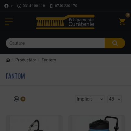
0314 100 110
0740 230 170
0
Producător
Fantom
FANTOM
0