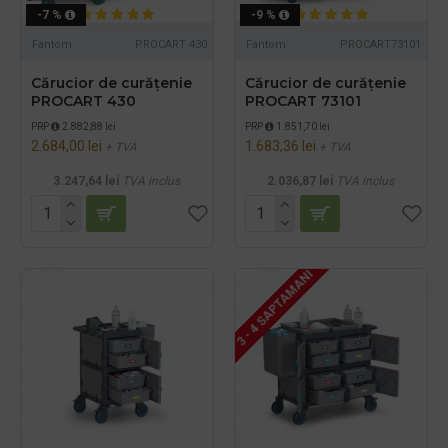
-7 %
-9 %
Fantom
PROCART 430
Fantom
PROCART73101
Cărucior de curățenie
Cărucior de curățenie
PROCART 430
PROCART 73101
PRP
2.882,88 lei
PRP
1.851,70 lei
2.684,00 lei
1.683,36 lei
+ TVA
+ TVA
3.247,64 lei
TVA inclus
2.036,87 lei
TVA inclus
3 - 4 SAPTAMANI