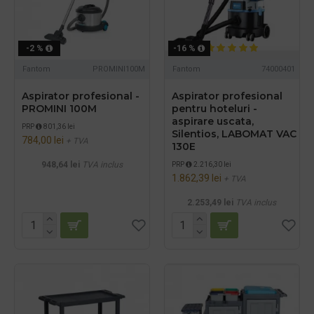
-2 %
-16 %
Fantom
PROMINI100M
Fantom
74000401
Aspirator profesional -
Aspirator profesional
PROMINI 100M
pentru hoteluri -
aspirare uscata,
PRP
801,36 lei
Silentios, LABOMAT VAC
784,00 lei
+ TVA
130E
948,64 lei
TVA inclus
PRP
2.216,30 lei
1.862,39 lei
+ TVA
2.253,49 lei
TVA inclus