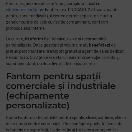
Pentru organizare eficientă, poți completa fluxul cu
cărucioare curăț
enie
Fantom (ex. PROCART 270 sau variante
pentru zona medicală). Acestea permit separarea clară a
zonelor curate de cele cu risc de contaminare, conform
protocoalelor interne.
La cerere,
îți oferim
fișe tehnice, avize și recomandări
personalizate. Dacă gestionezi volume mari,
beneficiezi
de
prețuri personalizate, transport gratuit și agent de sales dedicat.
Pe sanito.ro, Curățenie în detaliu înseamnă selecție corectă și
suport constant, nu doar livrare de echipamente.
Fantom pentru spații
comerciale și industriale
(echipamente
personalizate)
Gama Fantom este potrivită pentru spitale, clinici, șantiere, clădiri
de birouri și centre comerciale. Poți configura pachete dedicate
în funcție de suprafață, tip de trafic și frecvența intervențiilor.