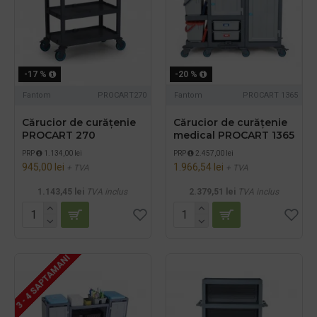
-17 %
-20 %
Fantom
PROCART270
Fantom
PROCART 1365
Cărucior de curățenie
Cărucior de curățenie
PROCART 270
medical PROCART 1365
PRP
1.134,00 lei
PRP
2.457,00 lei
945,00 lei
1.966,54 lei
+ TVA
+ TVA
1.143,45 lei
TVA inclus
2.379,51 lei
TVA inclus
3 - 4 SAPTAMANI