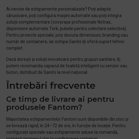
Ai nevoie de echipamente personalizate? Poți adapta
cărucioare, poți configura mașini automate sau poți integra
soluții complementare (covorașe profesionale Notrax,
dispensere automate Tork, pubele pentru colectare selectivă).
Pentru proiecte speciale, poți discuta dimensiuni, branding sau
număr de containere, iar echipa Sanito îți oferă suport tehnic
complet.
Dacă dorești și soluții inovatoare pentru grupuri sanitare, îți
putem recomanda capacul de toaletă inteligent cu senzor sau
buton, distribuit de Sanito la nivel național.
Întrebări frecvente
Ce timp de livrare ai pentru
produsele Fantom?
Majoritatea echipamentelor Fantom sunt disponibile din stoc și
se livrează rapid, în 24–72 de ore, în funcție de locație. Pentru
configurații speciale sau echipamente aduse la comandă,
primești termenul clar la confirmarea comenzii.