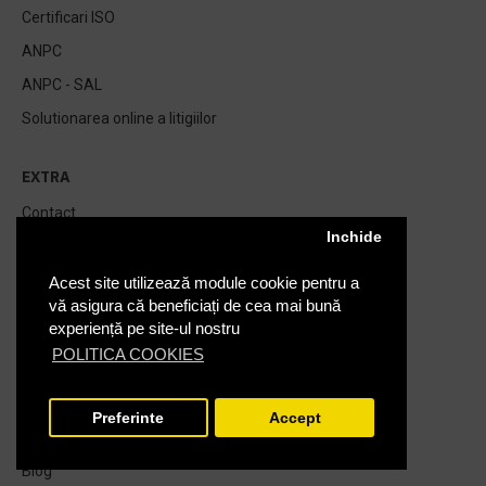
Certificari ISO
ANPC
ANPC - SAL
Solutionarea online a litigiilor
EXTRA
Contact
Inchide
Returnari
Producatori
Acest site utilizează module cookie pentru a
vă asigura că beneficiați de cea mai bună
Vouchere Cadou
experiență pe site-ul nostru
Harta Site
POLITICA COOKIES
GDPR - Regulamentul General Pentru Protectia Datelor
Personale
Preferinte
Accept
Oferte speciale
FILTRARE PRODUSE
Blog