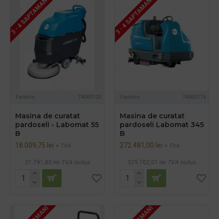
3 - 4 SAPTAMANI
3 - 4 SAPTAMANI
Fantom
74000103
Fantom
74000115
Masina de curatat
Masina de curatat
pardoseli - Labomat 55
pardoseli Labomat 345
B
B
18.009,75 lei
272.481,00 lei
+ TVA
+ TVA
21.791,80 lei
TVA inclus
329.702,01 lei
TVA inclus