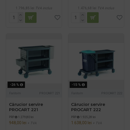
1.796,85 lei
TVA inclus
1.476,68 lei
TVA inclus
-26 %
-15 %
Fantom
PROCART 221
Fantom
PROCART 222
Cărucior servire
Cărucior servire
PROCART 221
PROCART 222
PRP
1.279,80 lei
PRP
1.925,28 lei
948,00 lei
1.638,00 lei
+ TVA
+ TVA