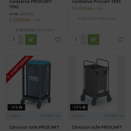
curățenie PROCART
curățenie Procart 1363
1362
3.510,00 lei
+ TVA
PRP
2.459,52 lei
4.247,10 lei
TVA inclus
2.123,65 lei
+ TVA
2.569,62 lei
TVA inclus
3 - 4 SAPTAMANI
-9 %
-13 %
Fantom
PROCART 110
Fantom
PROCART 60
Cărucior rufe PROCART
Cărucior rufe PROCART