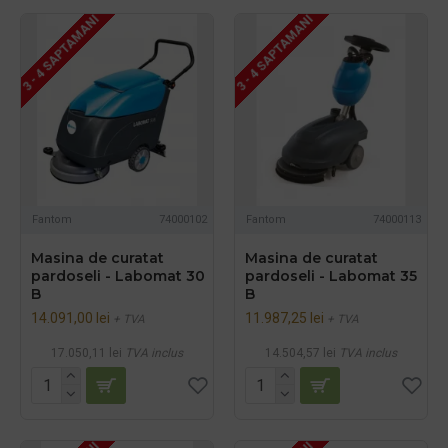
3 - 4 SAPTAMANI
3 - 4 SAPTAMANI
Fantom
74000102
Fantom
74000113
Masina de curatat
Masina de curatat
pardoseli - Labomat 30
pardoseli - Labomat 35
B
B
14.091,00 lei
11.987,25 lei
+ TVA
+ TVA
17.050,11 lei
TVA inclus
14.504,57 lei
TVA inclus