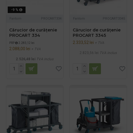
-9 %
Fantom
PROCART334
Fantom
PROCART3345
Cărucior de curățenie
Cărucior de curățenie
PROCART 334
PROCART 3345
2.333,52 lei
+ TVA
PRP
2.283,12 lei
2.088,00 lei
+ TVA
2.823,56 lei
TVA inclus
2.526,48 lei
TVA inclus