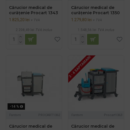
Cărucior medical de
Cărucior medical de
curățenie Procart 1343
curățenie Procart 1350
1.825,20 lei
1.279,80 lei
+ TVA
+ TVA
2.208,49 lei
TVA inclus
1.548,56 lei
TVA inclus
3 - 4 SAPTAMANI
-14 %
Fantom
PROCART1362
Fantom
Procart1363
Cărucior medical de
Cărucior medical de