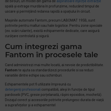
de birouri, un model din gama de
aspiratoare injecție extracție
spală și extrage murdăria în profunzime, reducând timpul de
uscare și permițând redarea rapidă a spațiului în circuit.
Mașinile automate Fantom, precum LABOMAT 195B, sunt
potrivite pentru malluri sau hale logistice. Pentru zone speciale
(ex. scări rulante), există echipamente dedicate, care asigură
curățare controlată și sigură.
Cum integrezi gama
Fantom în procesele tale
Cand administrezi mai multe locatii, ai nevoie de predictibilitate.
Fantom
te ajuta sa standardizezi procedurile si sa reduci
variatiile dintre echipe sau schimburi.
Echipamentele pot fi utilizate împreună cu
detergenți profesionali
compatibili, aleși în funcție de tipul
pardoselii (PVC, gresie porțelanată, rășini epoxidice, mochetă).
Dozajul corect și accesoriile potrivite prelungesc durata de viață
a suprafețelor și a echipamentel