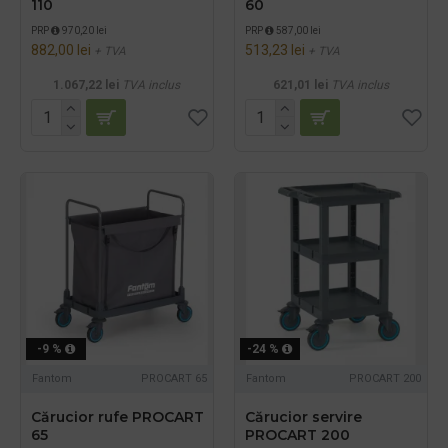
110
60
PRP
970,20 lei
PRP
587,00 lei
882,00 lei
513,23 lei
+ TVA
+ TVA
1.067,22 lei
TVA inclus
621,01 lei
TVA inclus
-9 %
-24 %
Fantom
PROCART 65
Fantom
PROCART 200
Cărucior rufe PROCART
Cărucior servire
65
PROCART 200