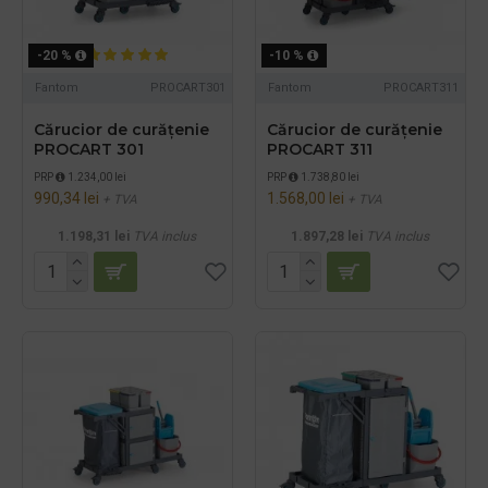
-20 %
-10 %
Fantom
PROCART301
Fantom
PROCART311
Cărucior de curățenie
Cărucior de curățenie
PROCART 301
PROCART 311
PRP
1.234,00 lei
PRP
1.738,80 lei
990,34 lei
1.568,00 lei
+ TVA
+ TVA
1.198,31 lei
TVA inclus
1.897,28 lei
TVA inclus