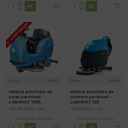
3 - 4 SAPTAMANI
Fantom
74000114
Fantom
74000138
Masina automata de
Masina automata de
curat pardoseli -
curatare pardoseli -
LABOMAT 195B
LABOMAT 55E
103.735,50 lei
13.024,00 lei
+ TVA
+ TVA
125.519,96 lei
TVA inclus
15.759,04 lei
TVA inclus