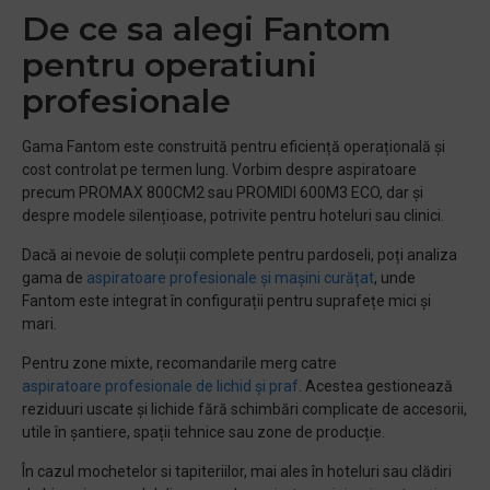
De ce sa alegi Fantom
pentru operatiuni
profesionale
Gama Fantom este construită pentru eficiență operațională și
cost controlat pe termen lung. Vorbim despre aspiratoare
precum PROMAX 800CM2 sau PROMIDI 600M3 ECO, dar și
despre modele silențioase, potrivite pentru hoteluri sau clinici.
Dacă ai nevoie de soluții complete pentru pardoseli, poți analiza
gama de
aspiratoare profesionale și mașini curățat
, unde
Fantom este integrat în configurații pentru suprafețe mici și
mari.
Pentru zone mixte, recomandarile merg catre
aspiratoare profesionale de lichid și praf
. Acestea gestionează
reziduuri uscate și lichide fără schimbări complicate de accesorii,
utile în șantiere, spații tehnice sau zone de producție.
În cazul mochetelor si tapiteriilor, mai ales în hoteluri sau clădiri