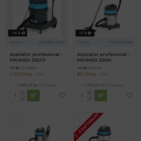
-14 %
-5 %
Fantom
PROMIDI 250CP
Fantom
PROMIDI250M
Aspirator profesional -
Aspirator profesional -
PROMIDI 250CP
PROMIDI 250M
PRP
1.512,00 lei
PRP
937,44 lei
1.294,00 lei
887,00 lei
+ TVA
+ TVA
1.565,74 lei
TVA inclus
1.073,27 lei
TVA inclus
3 - 4 SAPTAMANI