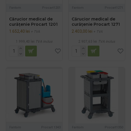
Fantom
Procart1201
Fantom
Procart1271
Cărucior medical de
Cărucior medical de
curățenie Procart 1201
curățenie Procart 1271
1.652,40 lei
2.403,00 lei
+ TVA
+ TVA
1.999,40 lei
TVA inclus
2.907,63 lei
TVA inclus
Fantom
Procart 1343
Fantom
Procart1350