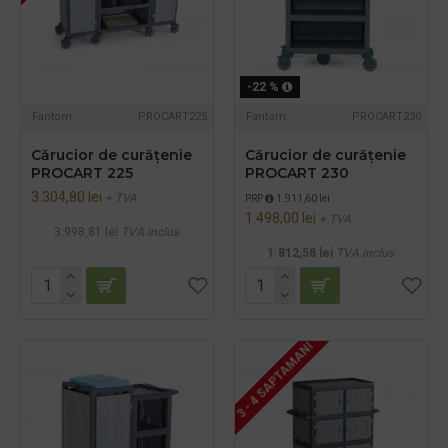
-22 %
Fantom
PROCART225
Fantom
PROCART230
Cărucior de curățenie
Cărucior de curățenie
PROCART 225
PROCART 230
3.304,80 lei
+ TVA
PRP
1.911,60 lei
1.498,00 lei
+ TVA
3.998,81 lei
TVA inclus
1.812,58 lei
TVA inclus
3 - 4 SAPTAMANI