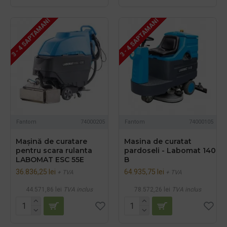
3 - 4 SAPTAMANI
3 - 4 SAPTAMANI
Fantom
74000205
Fantom
74000105
Mașină de curatare
Masina de curatat
pentru scara rulanta
pardoseli - Labomat 140
LABOMAT ESC 55E
B
36.836,25 lei
64.935,75 lei
+ TVA
+ TVA
44.571,86 lei
TVA inclus
78.572,26 lei
TVA inclus