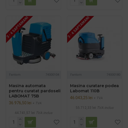
3 - 4 SAPTAMANI
3 - 4 SAPTAMANI
Fantom
74000104
Fantom
74000180
Masina automata
Masina curatare podea
pentru curatat pardoseli
Labomat 110B
LABOMAT 75B
46.043,25 lei
+ TVA
36.976,50 lei
+ TVA
55.712,33 lei
TVA inclus
44.741,57 lei
TVA inclus