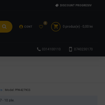
DISCOUNT PROGRESIV
0
0 produs(e) - 0,00 lei
CONT
0314100110
0740230170
cs
Model:
PPA4279CS
7 - 10 zile.