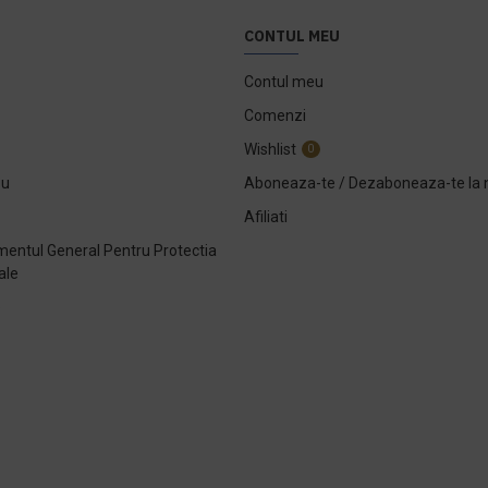
CONTUL MEU
Contul meu
Comenzi
Wishlist
0
ou
Aboneaza-te / Dezaboneaza-te la 
Afiliati
entul General Pentru Protectia
ale
e