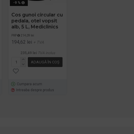
-9 %
-9 %
,
Cos gunoi circular cu
Cos de gunoi cu
pedala, otel vopsit
pedala, inox, 20L,
alb, 5 L, Mediclinics
Mediclinics
PRP
214,09 lei
PRP
447,90 lei
194,62 lei
407,19 lei
+ TVA
+ TVA
235,49 lei
TVA inclus
492,70 lei
TVA inclus
ADAUGĂ ÎN COŞ
ADAUGĂ ÎN COŞ
Cumpara acum
Cumpara acum
Intreaba despre produs
Intreaba despre produs