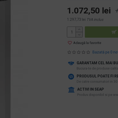
1.072,50 lei
+
1.297,73 lei
TVA inclus
Adaugă la favorite
Bazată pe 0 no
GARANTAM CEL MAI BU
​Bucura-te de produse calitat
PRODUSUL POATE FI R
De catre consumatori in 30 d
ACTIVI IN SEAP
Produs disponibil si pe www