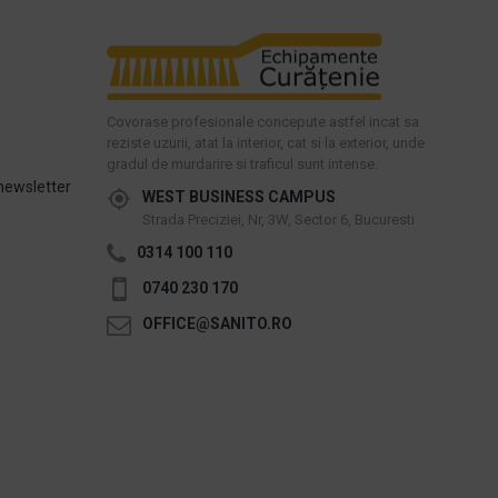
Covorase profesionale concepute astfel incat sa
reziste uzurii, atat la interior, cat si la exterior, unde
gradul de murdarire si traficul sunt intense.
newsletter
WEST BUSINESS CAMPUS
Strada Preciziei, Nr, 3W, Sector 6, Bucuresti
0314 100 110
0740 230 170
OFFICE@SANITO.RO