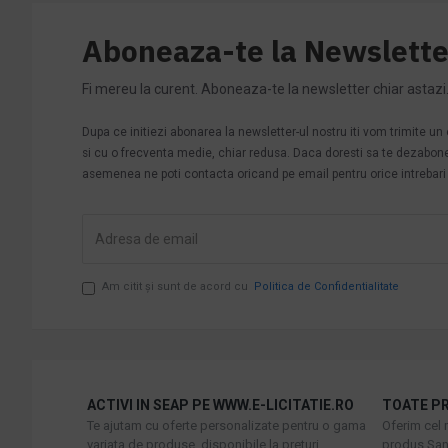
Aboneaza-te la Newslette
Fi mereu la curent. Aboneaza-te la newsletter chiar astazi
Dupa ce initiezi abonarea la newsletter-ul nostru iti vom trimite u
si cu o frecventa medie, chiar redusa. Daca doresti sa te dezabonezi 
asemenea ne poti contacta oricand pe email pentru orice intrebari s
Am citit şi sunt de acord cu
Politica de Confidentialitate
ACTIVI IN SEAP PE WWW.E-LICITATIE.RO
TOATE PR
Te ajutam cu oferte personalizate pentru o gama
Oferim cel 
variata de produse, disponibile la preturi
produs Sani