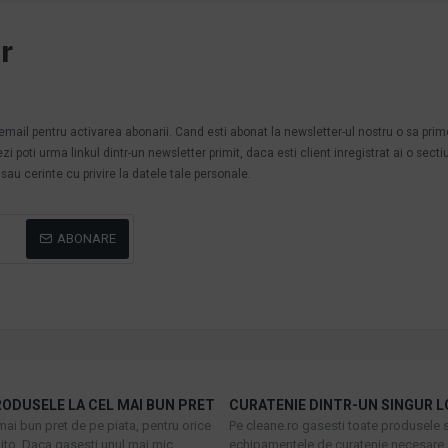
r
.
n email pentru activarea abonarii. Cand esti abonat la newsletter-ul nostru o sa pri
poti urma linkul dintr-un newsletter primit, daca esti client inregistrat ai o secti
au cerinte cu privire la datele tale personale.
ABONARE
ODUSELE LA CEL MAI BUN PRET
CURATENIE DINTR-UN SINGUR L
mai bun pret de pe piata, pentru orice
Pe cleane.ro gasesti toate produsele s
to. Daca gasesti unul mai mic,
echipamentele de curatenie necesare 