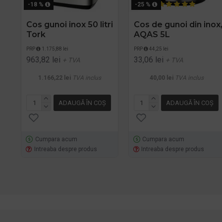
-18 %
-25 %
Cos gunoi inox 50 litri
Cos de gunoi din inox
Tork
AQAS 5L
PRP
1.175,88 lei
PRP
44,25 lei
963,82 lei
33,06 lei
+ TVA
+ TVA
1.166,22 lei
TVA inclus
40,00 lei
TVA inclus
ADAUGĂ ÎN COŞ
ADAUGĂ ÎN COŞ
Cumpara acum
Cumpara acum
Intreaba despre produs
Intreaba despre produs