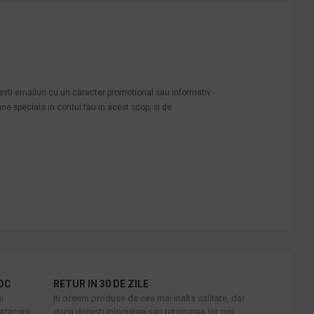
mesti emailuri cu un caracter promotional sau informativ
une speciala in contul tau in acest scop, si de
OC
RETUR IN 30 DE ZILE
i
Iti oferim produse de cea mai inalta calitate, dar
afacerii
daca doresti inlocuirea sau returnarea lor, noi