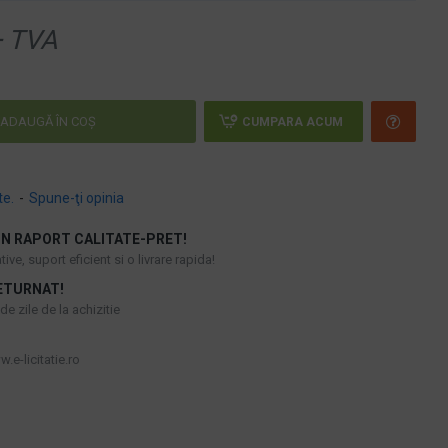
 TVA
ADAUGĂ ÎN COŞ
CUMPARA ACUM
te.
-
Spune-ţi opinia
N RAPORT CALITATE-PRET!
ive, suport eficient si o livrare rapida!
ETURNAT!
e zile de la achizitie
.e-licitatie.ro