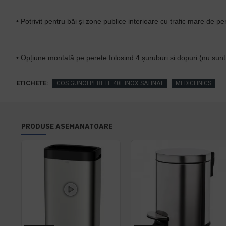
• Potrivit pentru băi și zone publice interioare cu trafic mare de p
• Opțiune montată pe perete folosind 4 șuruburi și dopuri (nu sunt 
ETICHETE:
COS GUNOI PERETE 40L INOX SATINAT
MEDICLINICS
PRODUSE ASEMANATOARE