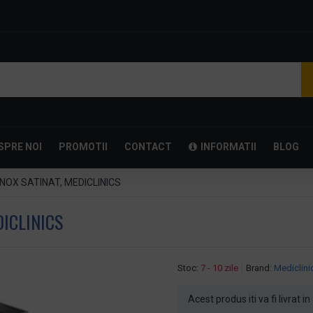
SPRE NOI
PROMOTII
CONTACT
INFORMATII
BLOG
INOX SATINAT, MEDICLINICS
DICLINICS
Stoc:
7 - 10 zile
Brand:
Mediclini
Acest produs iti va fi livrat in 