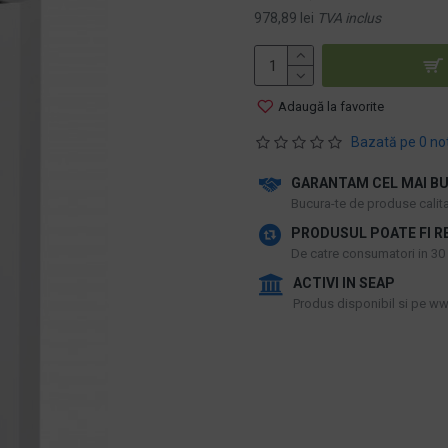
978,89 lei
TVA inclus
Adaugă la favorite
Bazată pe 0 no
GARANTAM CEL MAI BU
​Bucura-te de produse calitat
PRODUSUL POATE FI R
De catre consumatori in 30 d
ACTIVI IN SEAP
Produs disponibil si pe www