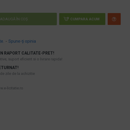
ADAUGĂ ÎN COŞ
CUMPARA ACUM
te.
-
Spune-ţi opinia
N RAPORT CALITATE-PRET!
ive, suport eficient si o livrare rapida!
ETURNAT!
e zile de la achizitie
.e-licitatie.ro