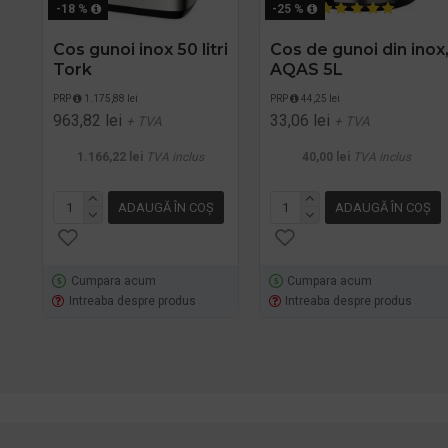
-18 %
-25 %
Cos gunoi inox 50 litri
Cos de gunoi din inox
Tork
AQAS 5L
PRP
1.175,88 lei
PRP
44,25 lei
963,82 lei
33,06 lei
+ TVA
+ TVA
1.166,22 lei
TVA inclus
40,00 lei
TVA inclus
ADAUGĂ ÎN COŞ
ADAUGĂ ÎN COŞ
Cumpara acum
Cumpara acum
Intreaba despre produs
Intreaba despre produs