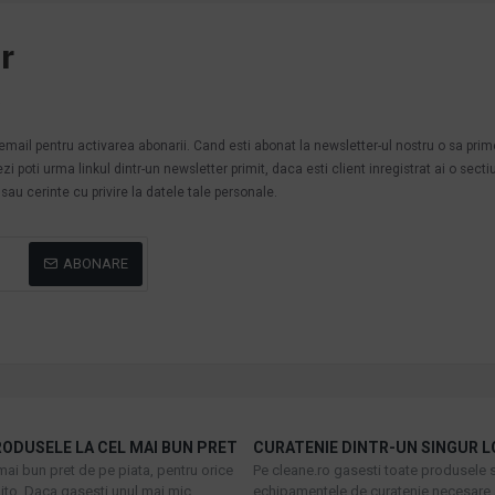
r
.
n email pentru activarea abonarii. Cand esti abonat la newsletter-ul nostru o sa pri
poti urma linkul dintr-un newsletter primit, daca esti client inregistrat ai o secti
au cerinte cu privire la datele tale personale.
ABONARE
ODUSELE LA CEL MAI BUN PRET
CURATENIE DINTR-UN SINGUR L
mai bun pret de pe piata, pentru orice
Pe cleane.ro gasesti toate produsele s
to. Daca gasesti unul mai mic,
echipamentele de curatenie necesare 