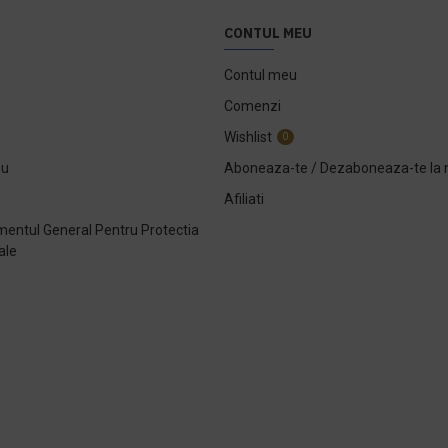
CONTUL MEU
Contul meu
Comenzi
Wishlist
0
ou
Aboneaza-te / Dezaboneaza-te la 
Afiliati
entul General Pentru Protectia
ale
e