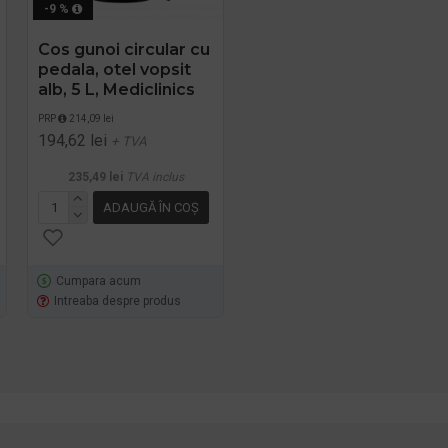
-9 %
-9 %
,
Cos gunoi circular cu
Cos de gunoi cu
pedala, otel vopsit
pedala, inox, 20L,
alb, 5 L, Mediclinics
Mediclinics
PRP
214,09 lei
PRP
447,90 lei
194,62 lei
407,19 lei
+ TVA
+ TVA
235,49 lei
TVA inclus
492,70 lei
TVA inclus
ADAUGĂ ÎN COŞ
ADAUGĂ ÎN COŞ
Cumpara acum
Cumpara acum
Intreaba despre produs
Intreaba despre produs