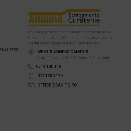
Covorase profesionale concepute astfel incat sa
reziste uzurii, atat la interior, cat si la exterior, unde
gradul de murdarire si traficul sunt intense.
newsletter
WEST BUSINESS CAMPUS
Strada Preciziei, Nr, 3W, Sector 6, Bucuresti
0314 100 110
0740 230 170
OFFICE@SANITO.RO