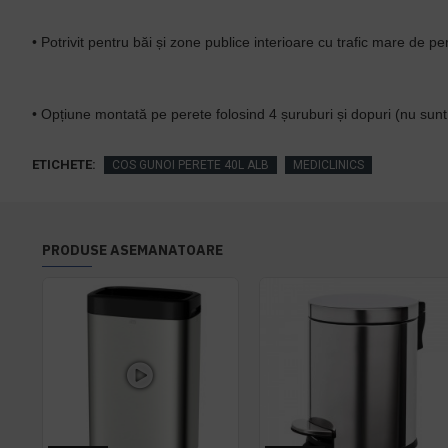
• Potrivit pentru băi și zone publice interioare cu trafic mare de p
• Opțiune montată pe perete folosind 4 șuruburi și dopuri (nu sunt 
ETICHETE:
COS GUNOI PERETE 40L ALB
MEDICLINICS
PRODUSE ASEMANATOARE