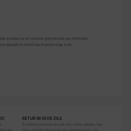
mesti emailuri cu un caracter promotional sau informativ
une speciala in contul tau in acest scop, si de
OC
RETUR IN 30 DE ZILE
i
Iti oferim produse de cea mai inalta calitate, dar
afacerii
daca doresti inlocuirea sau returnarea lor, noi