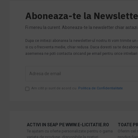
Aboneaza-te la Newslette
Fi mereu la curent. Aboneaza-te la newsletter chiar astazi
Dupa ce initiezi abonarea la newsletter-ul nostru iti vom trimite u
si cu o frecventa medie, chiar redusa. Daca doresti sa te dezabonezi 
asemenea ne poti contacta oricand pe email pentru orice intrebari s
Am citit şi sunt de acord cu
Politica de Confidentialitate
ACTIVI IN SEAP PE WWW.E-LICITATIE.RO
TOATE PR
Te ajutam cu oferte personalizate pentru o gama
Oferim cel 
variata de produse, disponibile la preturi
produs Sani