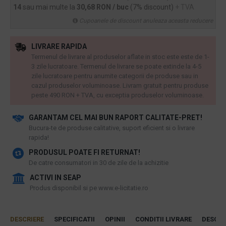
14
sau mai multe la
30,68 RON / buc
(7% discount)
+ TVA
Cupoanele de discount anuleaza aceasta reducere
LIVRARE RAPIDA
Termenul de livrare al produselor aflate in stoc este este de 1-
3 zile lucratoare. Termenul de livrare se poate extinde la 4-5
zile lucratoare pentru anumite categorii de produse sau in
cazul produselor voluminoase. Livram gratuit pentru produse
peste 490 RON + TVA, cu exceptia produselor voluminoase.
GARANTAM CEL MAI BUN RAPORT CALITATE-PRET!
​Bucura-te de produse calitative, suport eficient si o livrare
rapida!
PRODUSUL POATE FI RETURNAT!
De catre consumatori in 30 de zile de la achizitie
ACTIVI IN SEAP
Produs disponibil si pe www.e-licitatie.ro
DESCRIERE
SPECIFICATII
OPINII
CONDITII LIVRARE
DESCAR