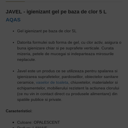
JAVEL - igienizant gel pe baza de clor 5 L
AQAS
Gel igienizant pe baza de clor 5L
Datorita formulei sub forma de gel, cu clor activ, asigura o
buna igienizare chiar si pe suprafete verticale. Curata
mizeria, petele de mucegai si indeparteaza mirosurile
neplacute.
Javel este un produs ce se utilizeaza pentru spalarea si
igienizarea suprafetelor, pardoselilor, obiectelor sanitare
ceramice,
vaselor de toaleta
, chiuvetelor, materialelor si
echipamentelor, mobilierului rezistent la actiunea clorului
(ce nu vin in contact direct cu produsele alimentare) din
spatiile publice si private.
Caracteristici
:
Culoare
: OPALESCENT