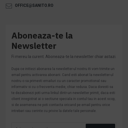
OFFICE@SANITO.RO
Aboneaza-te la
Newsletter
Fi mereu la curent. Aboneaza-te la newsletter chiar astazi.
Dupa ce initiezi abonarea la newsletter-ul nostru iti vom trimite un
email pentru activarea abonarii. Cand esti abonat la newsletter-ul
nostru o sa primesti emailuri cu un caracter promotional sau
informativ si cu o frecventa medie, chiar redusa. Daca doresti sa
te dezabonezi poti urma linkul dintr-un newsletter primit, daca esti
client inregistrat ai o sectiune speciala in contul tau in acest scop,
si de asemenea ne poti contacta oricand pe email pentru orice
intrebari sau cerinte cu privire la datele tale personale.