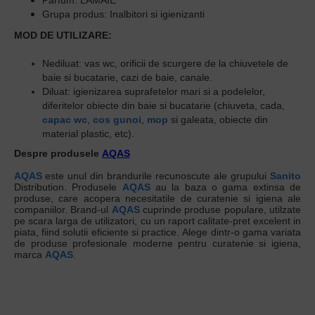
Parfum
: LAMAIE
Grupa produs:
Inalbitori si igienizanti
MOD DE UTILIZARE:
Nediluat:
vas wc, orificii de scurgere de la chiuvetele de
baie si bucatarie, cazi de baie, canale.
Diluat:
igienizarea suprafetelor mari si a podelelor,
diferitelor obiecte din baie si bucatarie (chiuveta, cada,
capac wc
,
cos gunoi
,
mop
si galeata, obiecte din
material plastic, etc).
Despre produsele
AQAS
AQAS
este unul din brandurile recunoscute ale grupului
Sanito
Distribution. Produsele
AQAS
au la baza o gama extinsa de
produse, care acopera necesitatile de curatenie si igiena ale
companiilor. Brand-ul
AQAS
cuprinde produse populare, utilzate
pe scara larga de utilizatori, cu un raport calitate-pret excelent in
piata, fiind solutii eficiente si practice. Alege dintr-o gama variata
de produse profesionale moderne pentru curatenie si igiena,
marca
AQAS
.