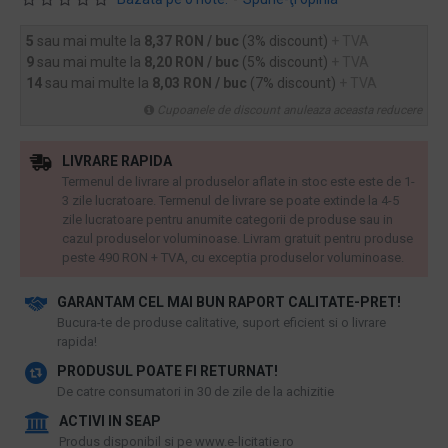
5
sau mai multe la
8,37 RON / buc
(3% discount)
+ TVA
9
sau mai multe la
8,20 RON / buc
(5% discount)
+ TVA
14
sau mai multe la
8,03 RON / buc
(7% discount)
+ TVA
Cupoanele de discount anuleaza aceasta reducere
LIVRARE RAPIDA
Termenul de livrare al produselor aflate in stoc este este de 1-
3 zile lucratoare. Termenul de livrare se poate extinde la 4-5
zile lucratoare pentru anumite categorii de produse sau in
cazul produselor voluminoase. Livram gratuit pentru produse
peste 490 RON + TVA, cu exceptia produselor voluminoase.
GARANTAM CEL MAI BUN RAPORT CALITATE-PRET!
​Bucura-te de produse calitative, suport eficient si o livrare
rapida!
PRODUSUL POATE FI RETURNAT!
De catre consumatori in 30 de zile de la achizitie
ACTIVI IN SEAP
Produs disponibil si pe www.e-licitatie.ro