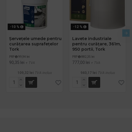
-10 %
-12 %
Șervețele umede pentru
Lavete industriale
curățarea suprafețelor
pentru curățare, 361m,
Tork
950 portii, Tork
PRP
99,94 lei
PRP
882,35 lei
90,35 lei
777,00 lei
+ TVA
+ TVA
109,32 lei
TVA inclus
940,17 lei
TVA inclus