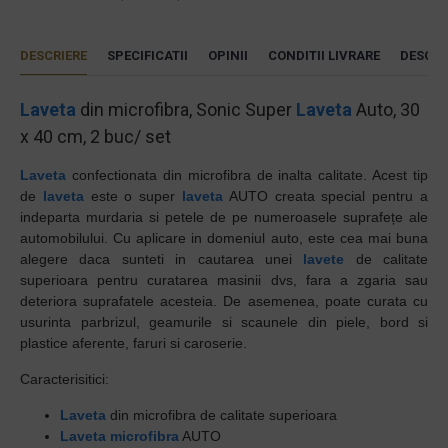
DESCRIERE
SPECIFICATII
OPINII
CONDITII LIVRARE
DESCAR
Laveta
din microfibra, Sonic Super
Laveta
Auto, 30
x 40 cm, 2 buc/ set
Laveta
confectionata din microfibra de inalta calitate. Acest tip
de
laveta
este o super
laveta
AUTO creata special pentru
a
indeparta murdaria si petele de pe numeroasele suprafețe ale
automobilului. Cu aplicare in domeniul auto, este cea mai buna
alegere daca sunteti in cautarea unei
lavete
de calitate
superioara pentru curatarea masinii dvs, fara a zgaria sau
deteriora suprafatele acesteia.
De asemenea, poate curata cu
usurinta parbrizul, geamurile si scaunele din piele, bord si
plastice aferente, faruri si caroserie.
Caracterisitici:
Laveta
din microfibra de calitate superioara
Laveta microfibra
AUTO