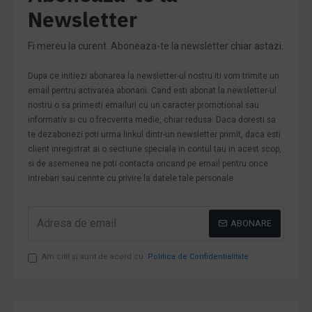
Newsletter
Fi mereu la curent. Aboneaza-te la newsletter chiar astazi.
Dupa ce initiezi abonarea la newsletter-ul nostru iti vom trimite un
email pentru activarea abonarii. Cand esti abonat la newsletter-ul
nostru o sa primesti emailuri cu un caracter promotional sau
informativ si cu o frecventa medie, chiar redusa. Daca doresti sa
te dezabonezi poti urma linkul dintr-un newsletter primit, daca esti
client inregistrat ai o sectiune speciala in contul tau in acest scop,
si de asemenea ne poti contacta oricand pe email pentru orice
intrebari sau cerinte cu privire la datele tale personale.
ABONARE
Am citit şi sunt de acord cu
Politica de Confidentialitate