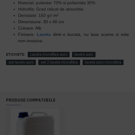
Material: poliester 70% si poliamida 30%
Hidrofila: Grad ridicat de absorbtie
Denistate: 150 gr/
m²
Dimensiune: 30 x 40 cm
Culoare: Alb
Finisare:
Laveta
dintr-o bucata, nu lasa scame si este
non-invaziva.
ETICHETE:
Laveta microfibra auto
laveta auto
set lavete auto
set 2 lavete microfibra
laveta auto microfibra
PRODUSE COMPATIBILE