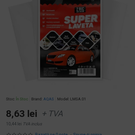
Stoc:
În Stoc
Brand:
AQAS
Model:
LMSA.01
8,63 lei
+ TVA
10,44 lei
TVA inclus
Bazată pe 0 note.
-
Spune-ţi opinia