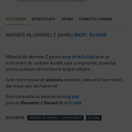
Produs disponibil si pe www.e-licitatie.ro
DESCRIERE
SPECIFICATII
OPINII
CONDITII LIVRARE
MANER ALUMINIU Z pentru
MOP
,
Ecolab
Mânerul din aluminiu Z pentru
mop
de la
Ecolab
este un
instrument de curățare durabil, ușor și ergonomic, proiectat
pentru a reduce efortul fizic în timpul utilizării.
Este confecționat din
aluminiu
rezistent, ceea ce îl face robust,
dar totuși ușor de manevrat.
Este compatibil cu sisteme de
mop plat
precum
Rasantec
și
Rasant
de la
Ecolab
.
ETICHETE:
MANER ALUMINIU Z pentru MOP
Ecolab