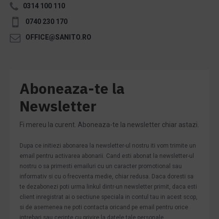
0314 100 110
0740 230 170
OFFICE@SANITO.RO
Aboneaza-te la
Newsletter
Fi mereu la curent. Aboneaza-te la newsletter chiar astazi.
Dupa ce initiezi abonarea la newsletter-ul nostru iti vom trimite un
email pentru activarea abonarii. Cand esti abonat la newsletter-ul
nostru o sa primesti emailuri cu un caracter promotional sau
informativ si cu o frecventa medie, chiar redusa. Daca doresti sa
te dezabonezi poti urma linkul dintr-un newsletter primit, daca esti
client inregistrat ai o sectiune speciala in contul tau in acest scop,
si de asemenea ne poti contacta oricand pe email pentru orice
intrebari sau cerinte cu privire la datele tale personale.