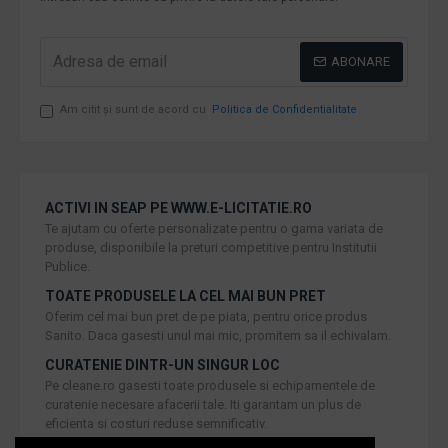
ABONARE
Am citit şi sunt de acord cu
Politica de Confidentialitate
ACTIVI IN SEAP PE WWW.E-LICITATIE.RO
Te ajutam cu oferte personalizate pentru o gama variata de
produse, disponibile la preturi competitive pentru Institutii
Publice.
TOATE PRODUSELE LA CEL MAI BUN PRET
Oferim cel mai bun pret de pe piata, pentru orice produs
Sanito. Daca gasesti unul mai mic, promitem sa il echivalam.
CURATENIE DINTR-UN SINGUR LOC
Pe cleane.ro gasesti toate produsele si echipamentele de
curatenie necesare afacerii tale. Iti garantam un plus de
eficienta si costuri reduse semnificativ.