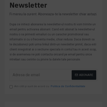
Newsletter
Fi mereu la curent. Aboneaza-te la newsletter chiar astazi.
Dupa ce initiezi abonarea la newsletter-ul nostru iti vom trimite un
email pentru activarea abonarii. Cand esti abonat la newsletter-ul
nostru o sa primesti emailuri cu un caracter promotional sau
informativ si cu o frecventa medie, chiar redusa. Daca doresti sa
te dezabonezi poti urma linkul dintr-un newsletter primit, daca esti
client inregistrat ai o sectiune speciala in contul tau in acest scop,
si de asemenea ne poti contacta oricand pe email pentru orice
intrebari sau cerinte cu privire la datele tale personale.
ABONARE
Am citit şi sunt de acord cu
Politica de Confidentialitate