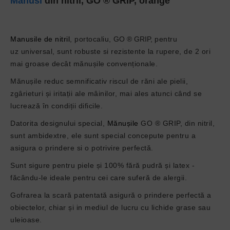
Manusi
din nitril, GO ® GRIP, orange
Manusile de nitril
, portocaliu,
GO ® GRIP,
pentru
uz
universal,
sunt robuste si rezistente la rupere, d
e 2 ori
mai groase decât mănușile convenționale.
Mănușile reduc semnificativ riscul de răni ale pielii,
zgârieturi și iritații ale mâinilor, mai ales atunci când se
lucrează în condiții dificile.
Datorita designului special,
Mănușile
GO ® GRIP, din nitril,
sunt ambidextre, ele sunt special concepute pentru a
asigura o prindere si o potrivire perfectă.
Sunt sigure pentru piele și 100% fără pudră și latex -
făcându-le ideale pentru cei care suferă de alergii.
Gofrarea la scară patentată asigură o prindere perfectă a
obiectelor, chiar și in mediul de lucru cu lichide grase sau
uleioase.