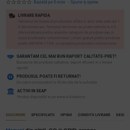
Bazată pe 0 note.
-
Spune-ţi opinia
LIVRARE RAPIDA
Termenul de livrare al produselor aflate in stoc este este de 1-
3 zile lucratoare. Termenul de livrare se poate extinde la 4-5
zile lucratoare pentru anumite categorii de produse sau in
cazul produselor voluminoase. Livram gratuit pentru produse
peste 490 RON + TVA, cu exceptia produselor voluminoase.
GARANTAM CEL MAI BUN RAPORT CALITATE-PRET!
​Bucura-te de produse calitative, suport eficient si o livrare
rapida!
PRODUSUL POATE FI RETURNAT!
De catre consumatori in 30 de zile de la achizitie
ACTIVI IN SEAP
Produs disponibil si pe www.e-licitatie.ro
DESCRIERE
SPECIFICATII
OPINII
CONDITII LIVRARE
DESCAR