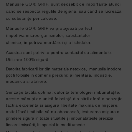
Mănușile
GO ® GRIP
,
sunt deosebit de importante atunci
când se respectă regulile de igienă, sau când se lucrează
cu substanțe periculoase.
Mănușile
GO ® GRIP
va
protejează perfect
împotriva
microorganismelor, substanțelor
chimice,
împotriva murdăriei și a lichidelor.
Acestea sunt
potrivite pentru contactul cu alimentele.
Utilizare 100% sigură.
Datorita fabricarii lor din materiale netoxice, manusile inodore
pot fi folosite in
domenii precum: alimentara, industrie,
mecanica si ateliere.
Senzație tactilă optimă: datorită tehnologiei îmbunătățite,
aceste mănuși de unică folosință din nitril oferă o senzație
tactilă excelentă și asigură libertate maximă de mișcare,
astfel încât mâinile să nu obosească,
texturarea asigura o
prindere sigura in toate situatiile
și îmbunătățește precizia
fiecarei mișcării, în special în medii umede.