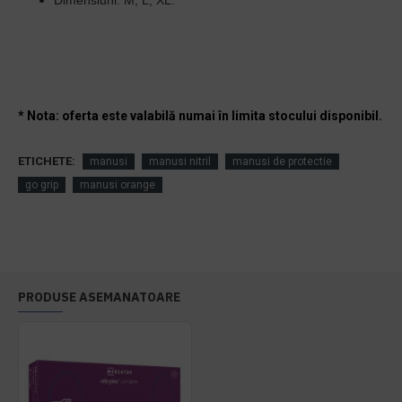
Dimensiun
i: M, L, XL.
* Nota: oferta este valabilă numai în limita stocului disponibil.
ETICHETE:
manusi
manusi nitril
manusi de protectie
go grip
manusi orange
PRODUSE ASEMANATOARE