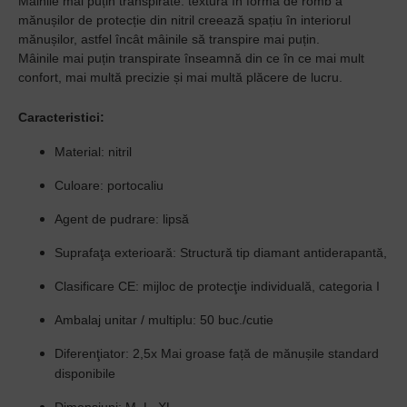
Mâinile mai puțin transpirate: textura în formă de romb a
mănușilor de protecție din nitril creează spațiu în interiorul
mănușilor, astfel încât mâinile să transpire mai puțin.
Mâinile mai puțin transpirate înseamnă din ce în ce mai mult
confort, mai multă precizie și mai multă plăcere de lucru.
Caracteristici:
Material
: nitril
Culoare
: portocaliu
Agent de pudrare
: lipsă
Suprafaţa exterioară
: Structură tip diamant antiderapantă,
Clasificare CE
: mijloc de protecţie individuală, categoria I
Ambalaj unitar / multiplu
: 50 buc./cutie
Diferenţiator
: 2,5x Mai groase față de mănușile standard
disponibile