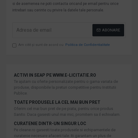
si de asemenea ne poti contacta oricand pe email pentru orice
intrebari sau cerinte cu privire la datele tale personale.
ABONARE
Am citit şi sunt de acord cu
Politica de Confidentialitate
ACTIVI IN SEAP PE WWW.E-LICITATIE.RO
Te ajutam cu oferte personalizate pentru o gama variata de
produse, disponibile la preturi competitive pentru Institutii
Publice.
TOATE PRODUSELE LA CEL MAI BUN PRET
Oferim cel mai bun pret de pe piata, pentru orice produs
Sanito. Daca gasesti unul mai mic, promitem sa il echivalam.
CURATENIE DINTR-UN SINGUR LOC
Pe cleane.ro gasesti toate produsele si echipamentele de
curatenie necesare afacerii tale. Iti garantam un plus de