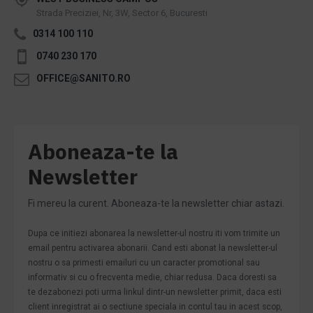
Strada Preciziei, Nr, 3W, Sector 6, Bucuresti
0314 100 110
0740 230 170
OFFICE@SANITO.RO
Aboneaza-te la
Newsletter
Fi mereu la curent. Aboneaza-te la newsletter chiar astazi.
Dupa ce initiezi abonarea la newsletter-ul nostru iti vom trimite un
email pentru activarea abonarii. Cand esti abonat la newsletter-ul
nostru o sa primesti emailuri cu un caracter promotional sau
informativ si cu o frecventa medie, chiar redusa. Daca doresti sa
te dezabonezi poti urma linkul dintr-un newsletter primit, daca esti
client inregistrat ai o sectiune speciala in contul tau in acest scop,