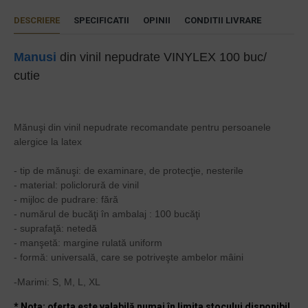
DESCRIERE
SPECIFICATII
OPINII
CONDITII LIVRARE
Manusi
din vinil nepudrate VINYLEX 100 buc/
cutie
Mănuşi din vinil nepudrate recomandate pentru persoanele
alergice la latex
- tip de mănuşi: de examinare, de protecţie, nesterile
- material: policlorură de vinil
- mijloc de pudrare: fără
- numărul de bucăţi în ambalaj : 100 bucăţi
- suprafaţă: netedă
- manşetă: margine rulată uniform
- formă: universală, care se potriveşte ambelor mâini
-Marimi: S, M, L, XL
* Nota: oferta este valabilă numai în limita stocului disponibil.