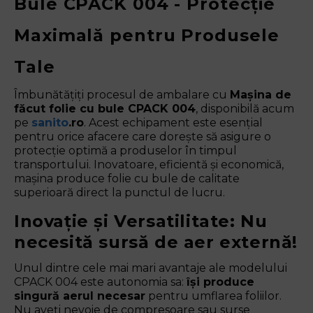
Bule CPACK 004 - Protecție
Maximală pentru Produsele
Tale
Îmbunătățiți procesul de ambalare cu
Mașina de
făcut folie cu bule CPACK 004
, disponibilă acum
pe
sanito
.ro
. Acest echipament este esențial
pentru orice afacere care dorește să asigure o
protecție optimă a produselor în timpul
transportului. Inovatoare, eficientă și economică,
mașina produce folie cu bule de calitate
superioară direct la punctul de lucru.
Inovație și Versatilitate: Nu
necesită sursă de aer externă!
Unul dintre cele mai mari avantaje ale modelului
CPACK 004 este autonomia sa:
își produce
singură aerul necesar
pentru umflarea foliilor.
Nu aveți nevoie de compresoare sau surse