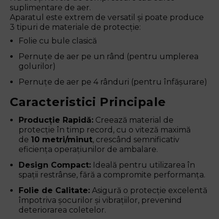
suplimentare de aer.
Aparatul este extrem de versatil și poate produce
3 tipuri de materiale de protecție:
Folie cu bule clasică
Pernuțe de aer pe un rând (pentru umplerea
golurilor)
Pernuțe de aer pe 4 rânduri (pentru înfășurare)
Caracteristici Principale
Producție Rapidă:
Creează material de
protecție în timp record, cu o viteză maximă
de
10 metri/minut
, crescând semnificativ
eficiența operațiunilor de ambalare.
Design Compact:
Ideală pentru utilizarea în
spații restrânse, fără a compromite performanța.
Folie de Calitate:
Asigură o protecție excelentă
împotriva șocurilor și vibrațiilor, prevenind
deteriorarea coletelor.