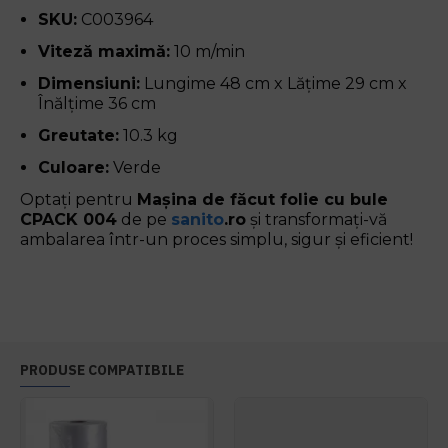
SKU:
C003964
Viteză maximă:
10 m/min
Dimensiuni:
Lungime 48 cm x Lățime 29 cm x
Înălțime 36 cm
Greutate:
10.3 kg
Culoare:
Verde
Optați pentru
Mașina de făcut folie cu bule
CPACK 004
de pe
sanito
.ro
și transformați-vă
ambalarea într-un proces simplu, sigur și eficient!
PRODUSE COMPATIBILE