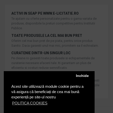
ACTIVI IN SEAP PE WWW.E-LICITATIE.RO
Te ajutam cu oferte personalizate pentru o gama variata de
produse, disponibile la preturi competitive pentru Institutii
Publice.
TOATE PRODUSELE LA CEL MAI BUN PRET
Oferim cel mai bun pret de pe piata, pentru orice produs
Sanito. Daca gasesti unul mai mic, promitem sa il echivalam.
CURATENIE DINTR-UN SINGUR LOC
Pe cleane.ro gasesti toate produsele si echipamentele de
curatenie necesare afacerii tale. Iti garantam un plus de
eficienta si costuri reduse semnificativ.
RETUR IN 30 DE ZILE
Inchide
Iti oferim produse de cea mai inalta calitate, dar daca doresti
inlocuirea sau returnarea lor, noi asiguram returul in 30 de zile
Acest site utilizează module cookie pentru a
de la achizitie catre consumatori.
vă asigura că beneficiați de cea mai bună
experiență pe site-ul nostru
POLITICA COOKIES