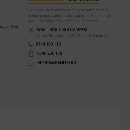
Covorase profesionale concepute astfel incat sa
reziste uzurii, atat la interior, cat si la exterior, unde
gradul de murdarire si traficul sunt intense.
newsletter
WEST BUSINESS CAMPUS
Strada Preciziei, Nr, 3W, Sector 6, Bucuresti
0314 100 110
0740 230 170
OFFICE@SANITO.RO