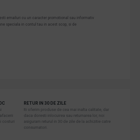
mesti emailuri cu un caracter promotional sau informativ
une speciala in contul tau in acest scop, si de
OC
RETUR IN 30 DE ZILE
i
Iti oferim produse de cea mai inalta calitate, dar
afacerii
daca doresti inlocuirea sau returnarea lor, noi
i costuri
asiguram returul in 30 de zile de la achizitie catre
consumatori.