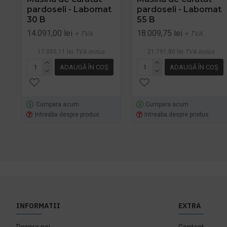
pardoseli - Labomat
pardoseli - Labomat
30 B
55 B
14.091,00 lei
18.009,75 lei
+ TVA
+ TVA
17.050,11 lei
TVA inclus
21.791,80 lei
TVA inclus
ADAUGĂ ÎN COŞ
ADAUGĂ ÎN COŞ
Cumpara acum
Cumpara acum
Intreaba despre produs
Intreaba despre produs
INFORMATII
EXTRA
Despre noi
Contact