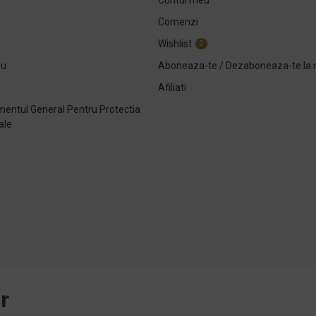
Comenzi
Wishlist
0
ou
Aboneaza-te / Dezaboneaza-te la 
Afiliati
entul General Pentru Protectia
ale
e
r