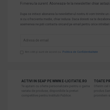
Fi mereu la curent. Aboneaza-te la newsletter chiar astazi
Dupa ce initiezi abonarea la newsletter-ul nostru iti vom trimite u
si cu o frecventa medie, chiar redusa. Daca doresti sa te dezabonezi 
asemenea ne poti contacta oricand pe email pentru orice intrebari s
Am citit şi sunt de acord cu
Politica de Confidentialitate
ACTIVI IN SEAP PE WWW.E-LICITATIE.RO
TOATE PR
Te ajutam cu oferte personalizate pentru o gama
Oferim cel 
variata de produse, disponibile la preturi
produs Sani
competitive pentru Institutii Publice.
promitem sa