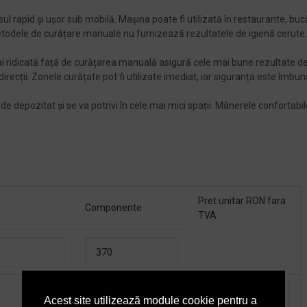
 rapid și ușor sub mobilă. Mașina poate fi utilizată în restaurante, bucă
metodele de curățare manuale nu furnizează rezultatele de igienă cerute.
i ridicată față de curățarea manuală asigură cele mai bune rezultate de
irecții. Zonele curățate pot fi utilizate imediat, iar siguranța este îmbun
e depozitat și se va potrivi în cele mai mici spații. Mânerele confortabile
Pret unitar RON fara
Componente
TVA
370
Acest site utilizează module cookie pentru a