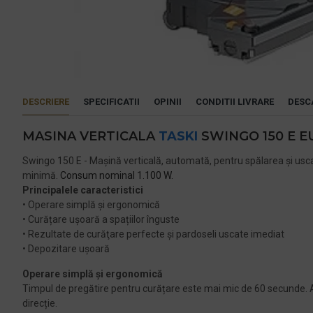
DESCRIERE
SPECIFICATII
OPINII
CONDITII LIVRARE
DESC
MASINA VERTICALA
TASKI
SWINGO 150 E E
Swingo 150 E - Maşină verticală, automată, pentru spălarea şi uscare
minimă.
Consum nominal 1.100 W.
Principalele caracteristici
• Operare simplă și ergonomică
• Curățare ușoară a spațiilor înguste
• Rezultate de curăţare perfecte și pardoseli uscate imediat
• Depozitare ușoară
Operare simplă și ergonomică
Timpul de pregătire pentru curățare este mai mic de 60 secunde. Av
direcție.