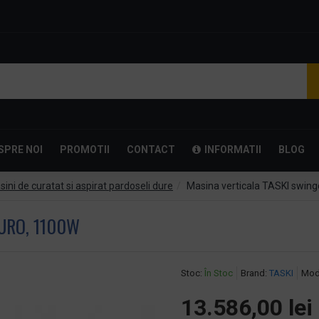
SPRE NOI
PROMOTII
CONTACT
INFORMATII
BLOG
ini de curatat si aspirat pardoseli dure
Masina verticala TASKI swin
URO, 1100W
Stoc:
În Stoc
Brand:
TASKI
Mod
13.586,00 lei