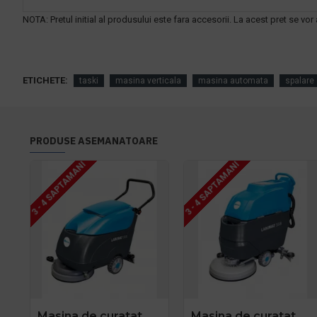
NOTA: Pretul initial al produsului este fara accesorii. La acest pre
t se vor
ETICHETE:
taski
masina verticala
masina automata
spalare
PRODUSE ASEMANATOARE
3 - 4 SAPTAMANI
3 - 4 SAPTAMANI
Masina de curatat
Masina de curatat