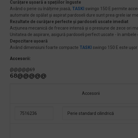
Curățare ușoară a spațiilor înguste
Având o perie cu înălțime joasă,
TASKI
swingo 150 E permite accesul
automate de spălat și aspirat pardoseli dure sunt prea grele iar 
Rezultate de curăţare perfecte și pardoseli uscate imediat
Acțiunea mecanică de frecare intensă și o presiune de zece ori ma
Unitatea de aspirare, asigură pardoseli perfect uscate - în ambele d
Depozitare ușoară
Având dimensiuni foarte compacte
TASKI
swingo 150 E este ușor d
Accesorii:
@@@@@69
68@@@@@
Accesorii
7516236
Perie standard cilindrică