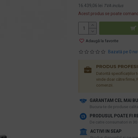
16.439,06 lei
TVA inclus
Acest produs se poate comand
Adaugă la favorite
Bazată pe 0 no
PRODUS PROFESIO
Datorită specificațiilor
vinde doar către firme, P
comenzii.
GARANTAM CEL MAI BU
​Bucura-te de produse calitat
PRODUSUL POATE FI R
De catre consumatori in 30 d
ACTIVI IN SEAP
Produs disponibil si pe www