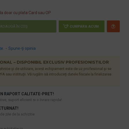
a doar cu plata Card sau OP
ADAUGĂ ÎN COŞ
CUMPARA ACUM
te.
-
Spune-ţi opinia
NAL – DISPONIBIL EXCLUSIV PROFESIONISTILOR
 tehnice și de utilizare, acest echipament este de uz profesional și se
FA sau instituții. Vă rugăm să introduceți datele fiscale la finalizarea
N RAPORT CALITATE-PRET!
ive, suport eficient si o livrare rapida!
ETURNAT!
e zile de la achizitie
.e-licitatie.ro