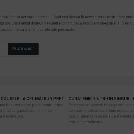
.
n email pentru activarea abonarii. Cand esti abonat la newsletter-ul nostru o sa pri
poti urma linkul dintr-un newsletter primit, daca esti client inregistrat ai o secti
au cerinte cu privire la datele tale personale.
ABONARE
ODUSELE LA CEL MAI BUN PRET
CURATENIE DINTR-UN SINGUR L
mai bun pret de pe piata, pentru orice
Pe cleane.ro gasesti toate produsele s
to. Daca gasesti unul mai mic,
echipamentele de curatenie necesare 
 il echivalam.
tale. Iti garantam un plus de eficienta s
reduse semnificativ.