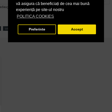
vă asigura că beneficiați de cea mai bună
 adauga dupa caz accesoriile.
experiență pe site-ul nostru
POLITICA COOKIES
uscare
pardoseli
Preferinte
Accept